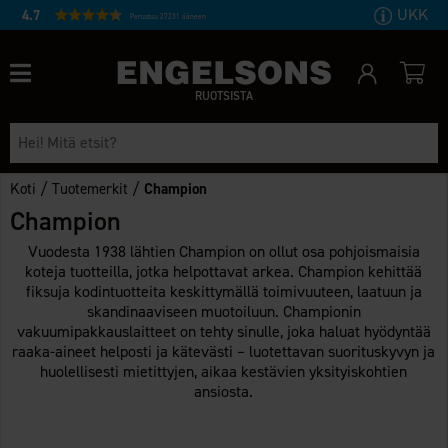
UKK
4.7
Perustuu 27231 ääneen
RUOTSISTA
/
/
Koti
Tuotemerkit
Champion
Champion
Vuodesta 1938 lähtien Champion on ollut osa pohjoismaisia
koteja tuotteilla, jotka helpottavat arkea. Champion kehittää
fiksuja kodintuotteita keskittymällä toimivuuteen, laatuun ja
skandinaaviseen muotoiluun. Championin
vakuumipakkauslaitteet on tehty sinulle, joka haluat hyödyntää
raaka-aineet helposti ja kätevästi – luotettavan suorituskyvyn ja
huolellisesti mietittyjen, aikaa kestävien yksityiskohtien
ansiosta.