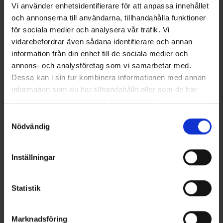
Vi använder enhetsidentifierare för att anpassa innehållet
169 €
och annonserna till användarna, tillhandahålla funktioner
för sociala medier och analysera vår trafik. Vi
vidarebefordrar även sådana identifierare och annan
Tuotteet 1–1 kaikkiaan 1:sta
information från din enhet till de sociala medier och
annons- och analysföretag som vi samarbetar med.
Dessa kan i sin tur kombinera informationen med annan
1
information som du har tillhandahållit eller som de har
samlat in när du har använt deras tjänster.
Läs mer om hur vi använder cookies
Samtyckesval
Nödvändig
Inställningar
Statistik
Marknadsföring