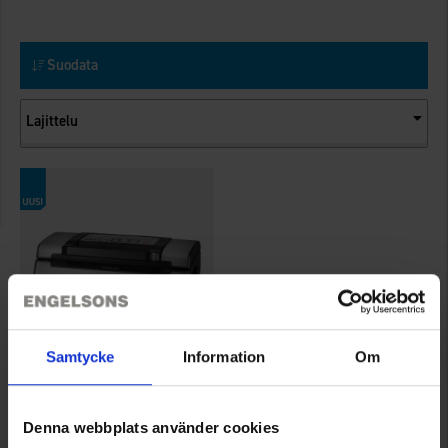
Suodata
Lajittelu
Samtycke
Information
Om
7680
Champion
Denna webbplats använder cookies
Champion Vakuumförpackare Pro CHVF410