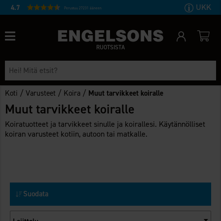
UKK
4.7
Perustuu 27231 ääneen
RUOTSISTA
/
/
/
Koti
Varusteet
Koira
Muut tarvikkeet koiralle
Muut tarvikkeet koiralle
Koiratuotteet ja tarvikkeet sinulle ja koirallesi. Käytännölliset
koiran varusteet kotiin, autoon tai matkalle.
Suodata