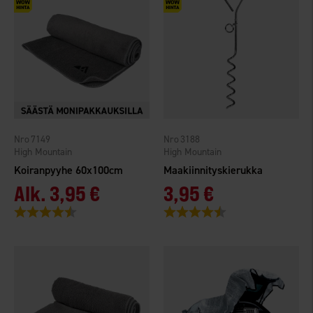
7149
3188
High Mountain
High Mountain
Koiranpyyhe 60x100cm
Maakiinnityskierukka
Alk.
3,95 €
3,95 €
Arvio:
4.5 5:sta tähdestä
Arvio:
4.7 5:sta tähdestä