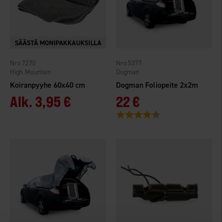
7270
5377
High Mountain
Dogman
Koiranpyyhe 60x40 cm
Dogman Foliopeite 2x2m
Alk.
3,95 €
22 €
Arvio:
4.8 5:sta tähdestä