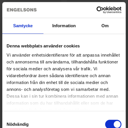
5378
1258
Dogman
Kennel Equip
Samtycke
Information
Om
Dogman Foliopeite 3x3m
Koirapilli Kaksi Sävyä
45 €
8,95 €
Arvio:
4.3 5:sta tähdestä
Arvio:
4.5 5:sta tähdestä
Denna webbplats använder cookies
Vi använder enhetsidentifierare för att anpassa innehållet
och annonserna till användarna, tillhandahålla funktioner
för sociala medier och analysera vår trafik. Vi
vidarebefordrar även sådana identifierare och annan
information från din enhet till de sociala medier och
annons- och analysföretag som vi samarbetar med.
Dessa kan i sin tur kombinera informationen med annan
information som du har tillhandahållit eller som de har
samlat in när du har använt deras tjänster.
Läs mer om hur vi använder cookies
Samtyckesval
5857
5371
Nödvändig