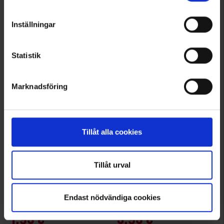
Acme
Dogman
Pilli Sonec Acme 210,5
Dogman Herkkupussi Sara Lime
Inställningar
22 €
12 €
Arvio:
4.0 5:sta tähdestä
Arvio:
3.0 5:sta tähdestä
Statistik
Marknadsföring
Tillåt alla cookies
Tillåt urval
5357
7835
Dogman
Dogman
Endast nödvändiga cookies
Dogman Kakkapussit 50kpl/rulla Dogman
Dogman Kakkapussit 4x20-p
1,95 €
3,95 €