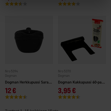
Arvio:
3.8 5:sta tähdestä
Arvio:
4.0 5:sta tähdestä
5394
5370
Dogman
Dogman
Dogman Herkkupussi Sara Musta
Dogman Kakkapussi 60-pack kahvoilla
12 €
3,95 €
Arvio:
4.5 5:sta tähdestä
Arvio:
4.6 5:sta tähdestä