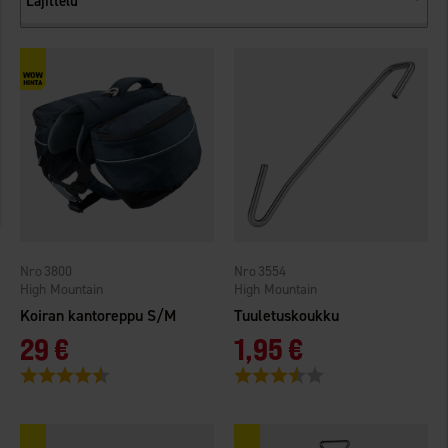
Lajittelu
3800
3554
High Mountain
High Mountain
Koiran kantoreppu S/M
Tuuletuskoukku
29 €
1,95 €
Arvio:
4.1 5:sta tähdestä
Arvio:
3.8 5:sta tähdestä