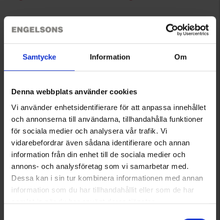
Samtycke
Information
Om
Denna webbplats använder cookies
Vi använder enhetsidentifierare för att anpassa innehållet
och annonserna till användarna, tillhandahålla funktioner
för sociala medier och analysera vår trafik. Vi
3074
7963
Brokared
Brokared
vidarebefordrar även sådana identifierare och annan
Höör Miesten Metsästyshousut WP
Nimrod Miesten Metsästyspuku Heat
information från din enhet till de sociala medier och
119 €
239 €
annons- och analysföretag som vi samarbetar med.
Dessa kan i sin tur kombinera informationen med annan
information som du har tillhandahållit eller som de har
samlat in när du har använt deras tjänster.
Läs mer om hur vi använder cookies
Samtyckesval