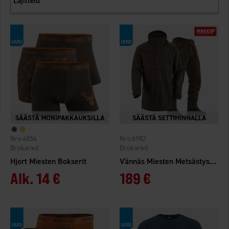
Lajittelu
4854
6982
Brokared
Brokared
Hjort Miesten Bokserit
Vännäs Miesten Metsästyspuku
Alk.
14 €
189 €