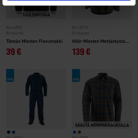
6953
3073
Brokared
Brokared
Tännäs Miesten Fleecetakki
Höör Miesten Metsästystakki WP
39 €
139 €
3016
3096