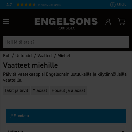
UKK
4.7
Perustuu 27231 ääneen
RUOTSISTA
/
/
/
Koti
Uutuudet
Vaatteet
Miehet
Vaatteet miehille
Päivitä vaatekaappisi Engelsonsin uutuuksilla ja käytännöllisillä
vaatteilla.
Takit ja liivit
Yläosat
Housut ja alaosat
Suodata