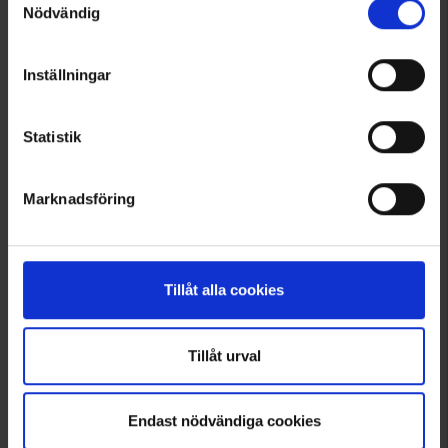
Nödvändig
Inställningar
Statistik
3075
3096
Brokared
Brokared
Marknadsföring
Höör Miesten Metsästyspuku WP
Sunne Miesten Kauluspaita
189 €
29 €
Tillåt alla cookies
Tillåt urval
Endast nödvändiga cookies