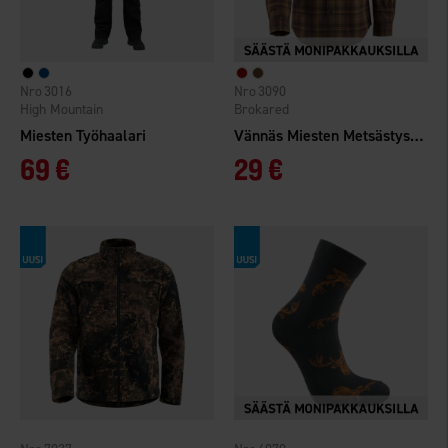
3016
3090
High Mountain
Brokared
Miesten Työhaalari
Vännäs Miesten Metsästyspaita
69 €
29 €