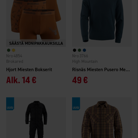
4854
3766
Brokared
High Mountain
Hjort Miesten Bokserit
Risnäs Miesten Pusero Merinovilla
Alk.
14 €
49 €