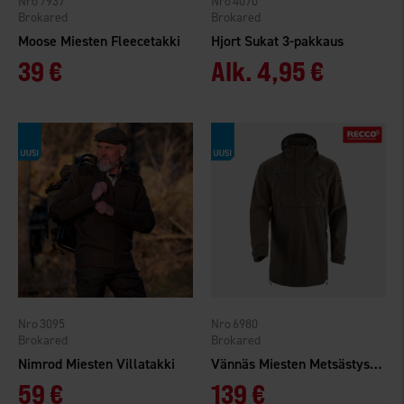
7937
4070
Brokared
Brokared
Moose Miesten Fleecetakki
Hjort Sukat 3-pakkaus
39 €
Alk.
4,95 €
3095
6980
Brokared
Brokared
Nimrod Miesten Villatakki
Vännäs Miesten Metsästysanorakki WP
59 €
139 €