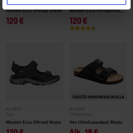
Ecco
Ecco
Miesten Ecco Offroad vihreä
Miesten Ecco Offroad Ruskea
120 €
120 €
Arvio:
4.5 5:sta tähdestä
8017
2259
Ecco
EP-Collection
Miesten Ecco Offroad Musta
Ven Ulkoilusandaali Musta
120 €
Alk.
18 €