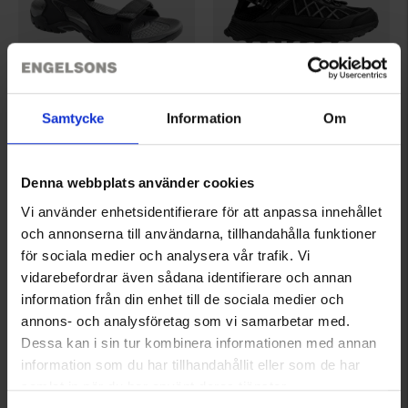
Samtycke
Information
Om
2278
8164
High Mountain
High Mountain
Grebbestad Ulkoilusandaali Musta
Römö Vaellussandaali
Denna webbplats använder cookies
29 €
45 €
Vi använder enhetsidentifierare för att anpassa innehållet
Arvio:
4.5 5:sta tähdestä
Arvio:
4.1 5:sta tähdestä
och annonserna till användarna, tillhandahålla funktioner
för sociala medier och analysera vår trafik. Vi
vidarebefordrar även sådana identifierare och annan
information från din enhet till de sociala medier och
annons- och analysföretag som vi samarbetar med.
Dessa kan i sin tur kombinera informationen med annan
information som du har tillhandahållit eller som de har
samlat in när du har använt deras tjänster.