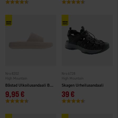
Arvio:
4.4 5:sta tähdestä
Arvio:
4.4 5:sta tähdestä
8202
6728
High Mountain
High Mountain
Båstad Ulkoilusandaali Beige
Skagen Urheilusandaali
9,95 €
39 €
Arvio:
4.3 5:sta tähdestä
Arvio:
4.3 5:sta tähdestä