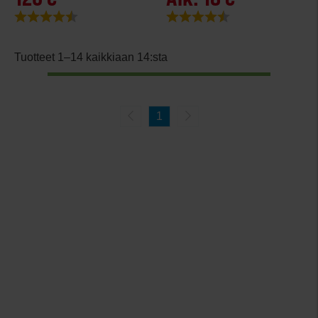
Arvio:
4.8 5:sta tähdestä
Arvio:
4.3 5:sta tähdestä
Tuotteet 1–14 kaikkiaan 14:sta
1