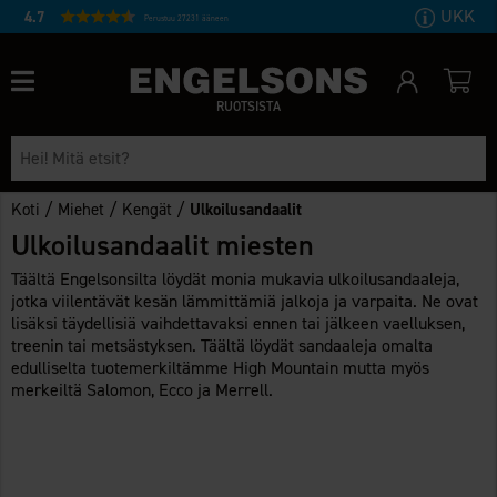
UKK
4.7
Perustuu 27231 ääneen
RUOTSISTA
/
/
/
Koti
Miehet
Kengät
Ulkoilusandaalit
Ulkoilusandaalit miesten
Täältä Engelsonsilta löydät monia mukavia ulkoilusandaaleja,
jotka viilentävät kesän lämmittämiä jalkoja ja varpaita. Ne ovat
lisäksi täydellisiä vaihdettavaksi ennen tai jälkeen vaelluksen,
treenin tai metsästyksen. Täältä löydät sandaaleja omalta
edulliselta tuotemerkiltämme High Mountain mutta myös
merkeiltä Salomon, Ecco ja Merrell.