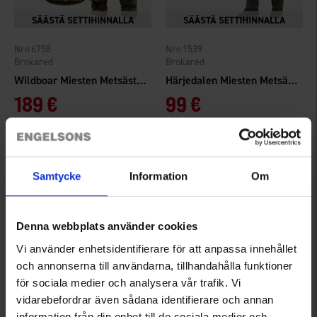
6758
1539
Brokared
Brokared
Wildboar Miesten Metsästyspuku
Härjedalen Miesten Metsästyspuku
189 €
99 €
Arvio:
4.8 5:sta tähdestä
Samtycke
Information
Om
Denna webbplats använder cookies
Vi använder enhetsidentifierare för att anpassa innehållet
och annonserna till användarna, tillhandahålla funktioner
för sociala medier och analysera vår trafik. Vi
vidarebefordrar även sådana identifierare och annan
6917
6006
information från din enhet till de sociala medier och