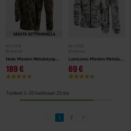
6918
6920
Brokared
Brokared
Hede Miesten Metsästyspuku
Lumicamo Miesten Metsästyspuku
189 €
69 €
Arvio:
4.3 5:sta tähdestä
Arvio:
4.7 5:sta tähdestä
Tuotteet 1–20 kaikkiaan 25:sta
1
2