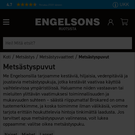
UKK
4.7
Perustuu 27231 ääneen
RUOTSISTA
/
/
/
Koti
Metsästys
Metsästysvaatteet
Metsästyspuvut
Metsästyspuvut
Me Engelsonsilla tarjoamme kestäviä, hiljaisia, vedenpitäviä ja
joustavia metsästyspukuja, jotka kestävät vaativaa käyttöä
vaihtelevissa ympäristöissä. Haluamme niiden vastaavan tai
mieluiten ylittävän vaatimuksesi toiminnallisuuden ja
mukavuuden suhteen – säästä riippumatta! Brokared on oma
tuotemerkkimme, ja koska toimimme ilman välikäsiä, voimme
tarjota erittäin houkuttelevia hintoja tinkimättä laadusta. Jos
tarvitset apua metsästyspuvun valinnassa, voit lukea
oppaamme: valitse oikea metsästyspuku.
Naiset
Miehet
Lapset