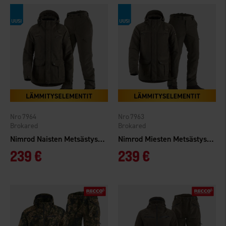
7964
7963
Brokared
Brokared
Nimrod Naisten Metsästyspuku Heat
Nimrod Miesten Metsästyspuku Heat
239 €
239 €