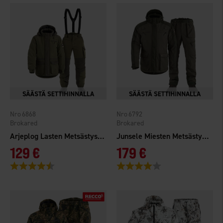
6868
6792
Brokared
Brokared
Arjeplog Lasten Metsästyspuku
Junsele Miesten Metsästyspuku
129 €
179 €
Arvio:
4.7 5:sta tähdestä
Arvio:
4.0 5:sta tähdestä