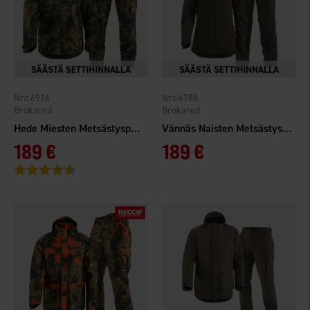
6916
6788
Brokared
Brokared
Hede Miesten Metsästyspuku
Vännäs Naisten Metsästyspuku
189 €
189 €
Arvio:
4.5 5:sta tähdestä