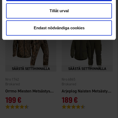
189 €
189 €
Arvio:
4.8 5:sta tähdestä
Arvio:
4.8 5:sta tähdestä
Tillåt urval
Endast nödvändiga cookies
1742
6865
Brokared
Brokared
Orrmo Miesten Metsästyspuku
Arjeplog Naisten Metsästyspuku
199 €
189 €
Arvio:
4.3 5:sta tähdestä
Arvio:
4.6 5:sta tähdestä