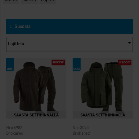
Suodata
Lajittelu
6982
3075
Brokared
Brokared