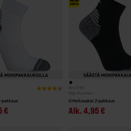
3198
Arvio:
4.2 5:sta tähdestä
High Mountain
2-pakkaus
Urheilusukat 2-pakkaus
5 €
Alk.
4,95 €