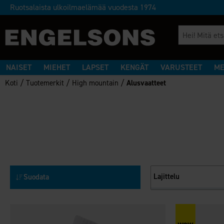
Ruotsalaista ulkoilmaelämää vuodesta 1974
NAISET
MIEHET
LAPSET
KENGÄT
VARUSTEET
ME
/
/
/
Koti
Tuotemerkit
High mountain
Alusvaatteet
Lajittelu
Suodata