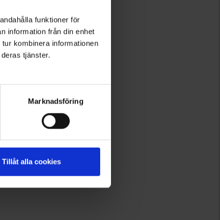
andahålla funktioner för
n information från din enhet
 tur kombinera informationen
deras tjänster.
Marknadsföring
Tillåt alla cookies
Arvio:
4.0 5:sta tähdestä