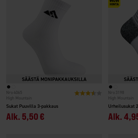
4065
3198
Arvio:
3.9 5:sta tähdestä
High Mountain
High Mountain
Sukat Puuvilla 3-pakkaus
Urheilusukat 
Alk.
5,50 €
Alk.
4,9