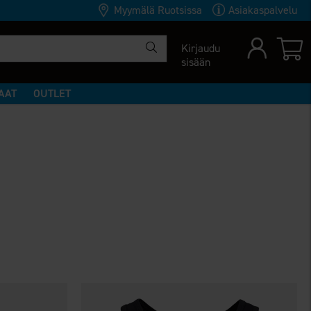
Myymälä Ruotsissa
Asiakaspalvelu
Kirjaudu
sisään
AAT
OUTLET