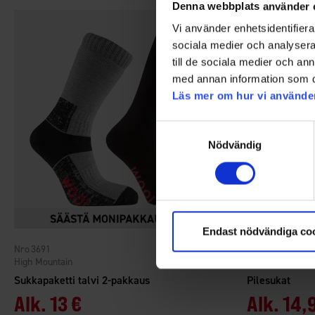
Denna webbplats använder 
Vi använder enhetsidentifierar
sociala medier och analysera 
till de sociala medier och a
med annan information som du 
Läs mer om hur vi använde
Samtyckesval
Nödvändig
Endast nödvändiga co
3691
7474
Arvio:
4.5 5:sta tähdestä
High Mountain
High Mountain
Sukkapaketti talvi 2-pakkaus
Pilesukat
Alk.
13 €
Alk.
14,