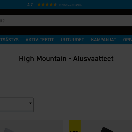
4.7
Perustuu 27231 ääneen
TSÄSTYS
AKTIVITEETIT
UUTUUDET
KAMPANJAT
OPP
High Mountain - Alusvaatteet