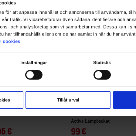
cookies
e för att anpassa innehållet och annonserna till användarna, tillh
vår trafik. Vi vidarebefordrar även sådana identifierare och anna
nnons- och analysföretag som vi samarbetar med. Dessa kan i sin
har tillhandahållit eller som de har samlat in när du har använt 
r cookies
Inställningar
Statistik
okies
Tillåt urval
7935
Arvio:
3.5 5:sta tähdestä
High Mountain
Active Lämpösukat
95 €
99 €