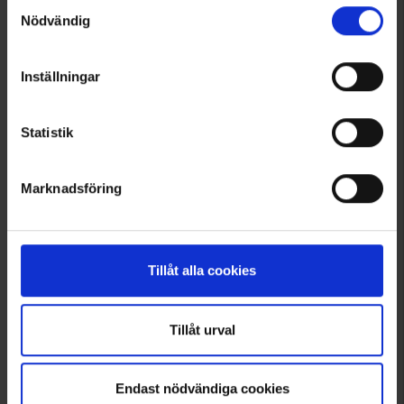
Samtyckesval
Nödvändig
Inställningar
Statistik
Marknadsföring
6981
3096
Brokared
Brokared
Vännäs Naisten Metsästysanorakki WP
Sunne Miesten Kauluspaita
139 €
29 €
Tillåt alla cookies
Tillåt urval
Endast nödvändiga cookies