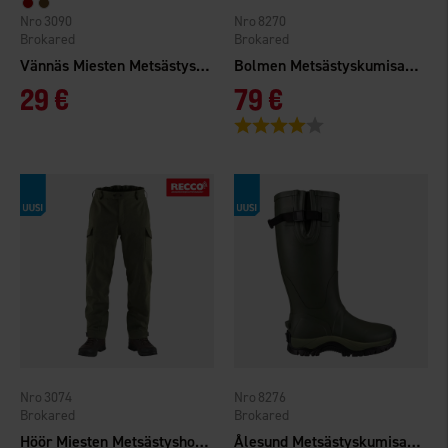
3090
8270
Brokared
Brokared
Vännäs Miesten Metsästyspaita
Bolmen Metsästyskumisaappaat 2.0
29 €
79 €
Arvio:
4.0 5:sta tähdestä
3074
8276
Brokared
Brokared
Höör Miesten Metsästyshousut WP
Ålesund Metsästyskumisaappaat