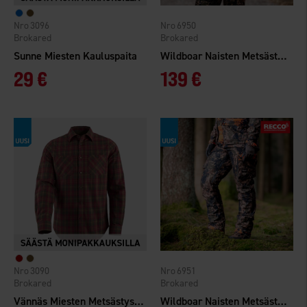
3096
6950
Brokared
Brokared
Sunne Miesten Kauluspaita
Wildboar Naisten Metsästystakki WP
29 €
139 €
3090
6951
Brokared
Brokared
Vännäs Miesten Metsästyspaita
Wildboar Naisten Metsästyshousut WP