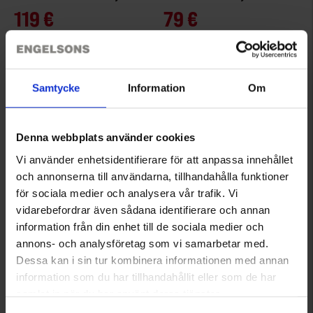
119 €
79 €
Samtycke
Information
Om
Denna webbplats använder cookies
Vi använder enhetsidentifierare för att anpassa innehållet
och annonserna till användarna, tillhandahålla funktioner
för sociala medier och analysera vår trafik. Vi
vidarebefordrar även sådana identifierare och annan
3095
6980
information från din enhet till de sociala medier och
Brokared
Brokared
annons- och analysföretag som vi samarbetar med.
Nimrod Miesten Villatakki
Vännäs Miesten Metsästysanorakki WP
Dessa kan i sin tur kombinera informationen med annan
59 €
139 €
information som du har tillhandahållit eller som de har
samlat in när du har använt deras tjänster.
Läs mer om hur vi använder cookies