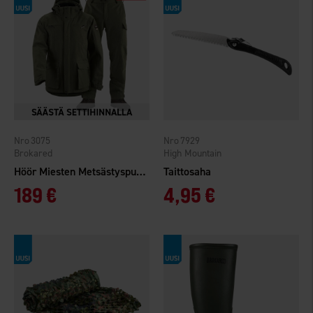
3075
7929
Brokared
High Mountain
Höör Miesten Metsästyspuku WP
Taittosaha
189 €
4,95 €