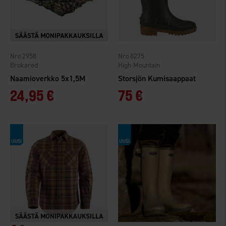
2958
8275
Brokared
High Mountain
Naamioverkko 5x1,5M
Storsjön Kumisaappaat
24,95 €
75 €