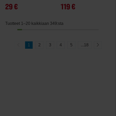
29 €
119 €
Tuotteet 1–20 kaikkiaan 349:sta
1
2
3
4
5
...
18