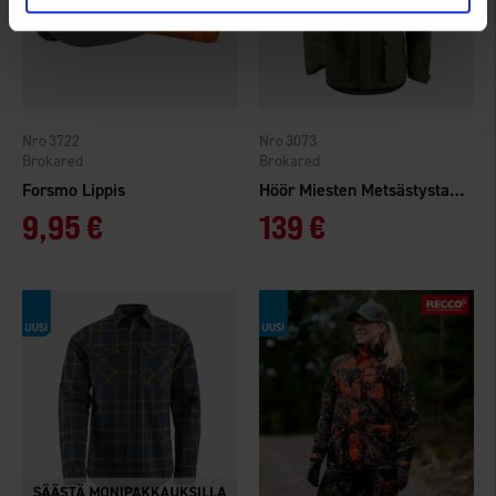
3722
3073
Brokared
Brokared
Forsmo Lippis
Höör Miesten Metsästystakki WP
9,95 €
139 €