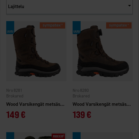
Lajittelu
8281
8280
Brokared
Brokared
Wood Varsikengät metsästykseen WP Wide High
Wood Varsikengät metsästykseen WP Wide
149 €
139 €