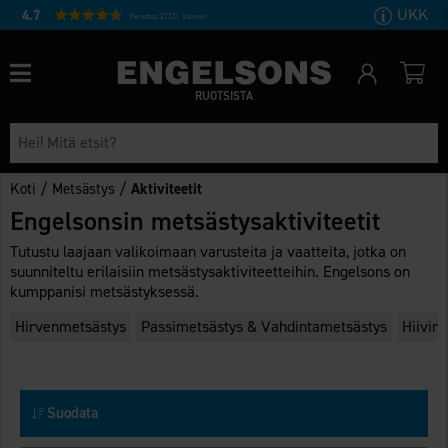
UKK
4.7
Perustuu 27231 ääneen
RUOTSISTA
/
/
Koti
Metsästys
Aktiviteetit
Engelsonsin metsästysaktiviteetit
Tutustu laajaan valikoimaan varusteita ja vaatteita, jotka on
suunniteltu erilaisiin metsästysaktiviteetteihin. Engelsons on
kumppanisi metsästyksessä.
Hirvenmetsästys
Passimetsästys & Vahdintametsästys
Hiivin
Suodata