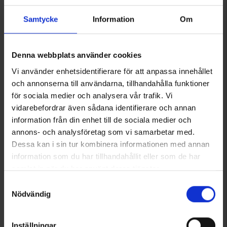
5655
5652
Samtycke
Information
Om
Pingvin
Pingvin
Pingvin Tyhjiörullat 90my 28cmx4m 3-pack
Pingvin Tyhjiöpussit 90my 25x35 cm 50kpl
Alk.
14 €
Alk.
14 €
Denna webbplats använder cookies
Arvio:
4.7 5:sta tähdestä
Arvio:
4.7 5:sta tähdestä
Vi använder enhetsidentifierare för att anpassa innehållet
och annonserna till användarna, tillhandahålla funktioner
för sociala medier och analysera vår trafik. Vi
vidarebefordrar även sådana identifierare och annan
information från din enhet till de sociala medier och
annons- och analysföretag som vi samarbetar med.
Dessa kan i sin tur kombinera informationen med annan
information som du har tillhandahållit eller som de har
samlat in när du har använt deras tjänster.
Läs mer om hur vi använder cookies
Samtyckesval
Nödvändig
5653
2640
Pingvin
Pingvin
Pingvin Tyhjiöpussit 90my 28x40 cm 50kpl
Pingvin Pakastuspussit 3L
Inställningar