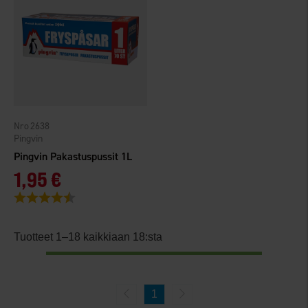
2638
Pingvin
Pingvin Pakastuspussit 1L
1,95 €
Arvio:
4.9 5:sta tähdestä
Tuotteet 1–18 kaikkiaan 18:sta
1