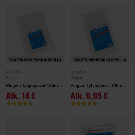
6511
6510
Pingvin
Pingvin
Pingvin Tyhjiöpussit 130my 20x30cm 50-pack
Pingvin Tyhjiöpussit 130my 15x25cm 50-pack
Alk.
14 €
Alk.
9,95 €
Arvio:
4.8 5:sta tähdestä
Arvio:
4.7 5:sta tähdestä