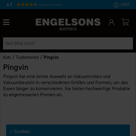
UKK
4.7
Perustuu 27232 ääneen
RUOTSISTA
/
/
Koti
Tuotemerkit
Pingvin
Pingvin
Pingvin hat eine breite Auswahl an Vakuumrollen und
Vakuumbeuteln in verschiedenen Größen und Formen, um das
Essen länger zu konservieren. Sie bieten hochwertige Produkte
zu angemessenen Preisen an.
Suodata