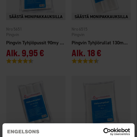
5651
6515
Pingvin
Pingvin
Pingvin Tyhjiöpussit 90my 20x30 cm 50kpl
Pingvin Tyhjiörullat 130my 28cmx4m 3-pack
Alk.
9,95 €
Alk.
18 €
Arvio:
4.6 5:sta tähdestä
Arvio:
4.6 5:sta tähdestä