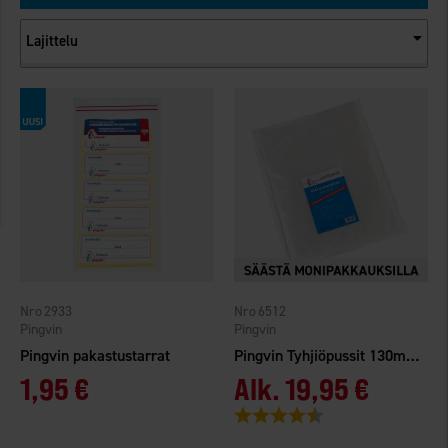
Lajittelu
2933
6512
Pingvin
Pingvin
Pingvin pakastustarrat
Pingvin Tyhjiöpussit 130my 25x35cm 50-pack
1,95 €
Alk.
19,95 €
Arvio:
4.7 5:sta tähdestä