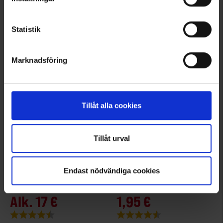
Alk.
17 €
1,95 €
Arvio:
4.6 5:sta tähdestä
Arvio:
4.7 5:sta tähdestä
Statistik
Marknadsföring
Tillåt alla cookies
Tillåt urval
5656
2641
Endast nödvändiga cookies
Pingvin
Pingvin
Pingvin Tyhjiörullat 90my 35cmx4m 3-pack
Pingvin Pakastuspussit 5L
Alk.
17 €
1,95 €
Arvio:
4.9 5:sta tähdestä
Arvio:
4.7 5:sta tähdestä