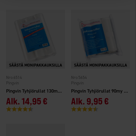
6514
5654
Pingvin
Pingvin
Pingvin Tyhjiörullat 130my 20cmx4m 3-pack
Pingvin Tyhjiörullat 90my 20cmx4m 3-pack
Alk.
14,95 €
Alk.
9,95 €
Arvio:
4.8 5:sta tähdestä
Arvio:
4.6 5:sta tähdestä