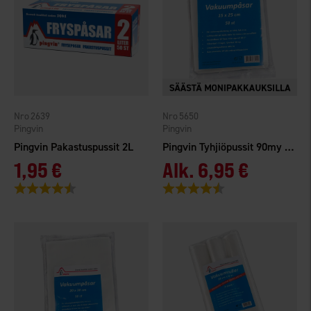
2639
5650
Pingvin
Pingvin
Pingvin Pakastuspussit 2L
Pingvin Tyhjiöpussit 90my 15x25cm 50kpl
1,95 €
Alk.
6,95 €
Arvio:
4.6 5:sta tähdestä
Arvio:
4.6 5:sta tähdestä