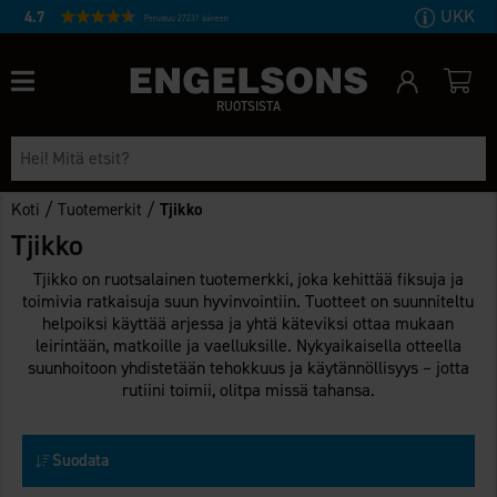
UKK
4.7
Perustuu 27231 ääneen
RUOTSISTA
/
/
Koti
Tuotemerkit
Tjikko
Tjikko
Tjikko on ruotsalainen tuotemerkki, joka kehittää fiksuja ja
toimivia ratkaisuja suun hyvinvointiin. Tuotteet on suunniteltu
helpoiksi käyttää arjessa ja yhtä käteviksi ottaa mukaan
leirintään, matkoille ja vaelluksille. Nykyaikaisella otteella
suunhoitoon yhdistetään tehokkuus ja käytännöllisyys – jotta
rutiini toimii, olitpa missä tahansa.
Suodata