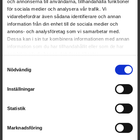
och annonserna till användarna, tillhandahålla funktioner
Tuotteet 1–4 kaikkiaan 4:sta
för sociala medier och analysera vår trafik. Vi
vidarebefordrar även sådana identifierare och annan
information från din enhet till de sociala medier och
1
annons- och analysföretag som vi samarbetar med.
Dessa kan i sin tur kombinera informationen med annan
information som du har tillhandahållit eller som de har
samlat in när du har använt deras tjänster.
Läs mer om hur vi använder cookies
Samtyckesval
Nödvändig
Inställningar
Statistik
Marknadsföring