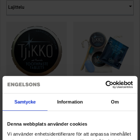
Lajittelu
6886
6883
Tjikko
Tjikko
Samtycke
Information
Om
Tjikko Clic Clac Travel Jar
Tjikko Travelkit
1,95 €
7,95 €
Arvio:
3.0 5:sta tähdestä
Denna webbplats använder cookies
Vi använder enhetsidentifierare för att anpassa innehållet