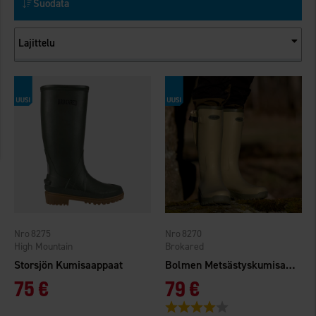
Suodata
Lajittelu
8275
8270
High Mountain
Brokared
Storsjön Kumisaappaat
Bolmen Metsästyskumisaappaat 2.0
75 €
79 €
Arvio:
4.0 5:sta tähdestä