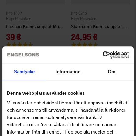
1409
8245
High Mountain
High Mountain
Ljusnan Kumisaappaat Musta
Skärhamn Kumisaappaat Vihreä
39 €
24,95 €
Arvio:
4.1 5:sta tähdestä
Arvio:
4.1 5:sta tähdestä
Samtycke
Information
Om
Denna webbplats använder cookies
Vi använder enhetsidentifierare för att anpassa innehållet
och annonserna till användarna, tillhandahålla funktioner
för sociala medier och analysera vår trafik. Vi
vidarebefordrar även sådana identifierare och annan
8197
5900
information från din enhet till de sociala medier och
High Mountain
High Mountain