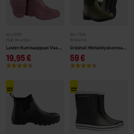
2098
1548
High Mountain
Brokared
Lasten Kumisaappaat Vaaleanpunainen
Gräshult Metsästyskumisaappaat
19,95 €
59 €
Arvio:
4.3 5:sta tähdestä
Arvio:
4.3 5:sta tähdestä