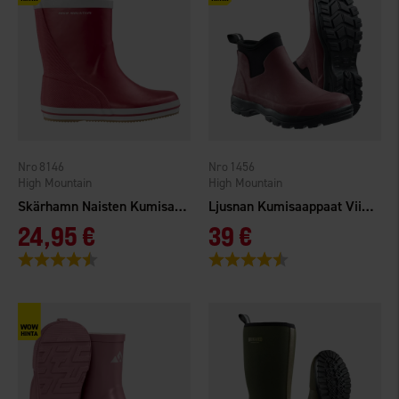
8146
1456
High Mountain
High Mountain
Skärhamn Naisten Kumisaappaat Punainen
Ljusnan Kumisaappaat Viininpunainen
24,95 €
39 €
Arvio:
4.5 5:sta tähdestä
Arvio:
4.1 5:sta tähdestä