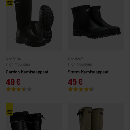
8104
8247
High Mountain
High Mountain
Garden Kumisaappaat
Storm Kumisaappaat
49 €
45 €
Arvio:
3.1 5:sta tähdestä
Arvio:
4.4 5:sta tähdestä