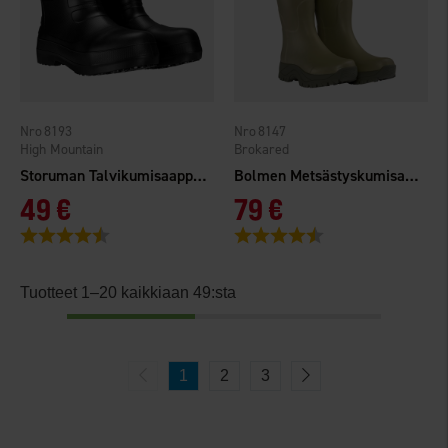
8193
8147
High Mountain
Brokared
Storuman Talvikumisaappaat Matala Musta
Bolmen Metsästyskumisaappaat
49 €
79 €
Arvio:
4.4 5:sta tähdestä
Arvio:
4.3 5:sta tähdestä
Tuotteet 1–20 kaikkiaan 49:sta
1
2
3