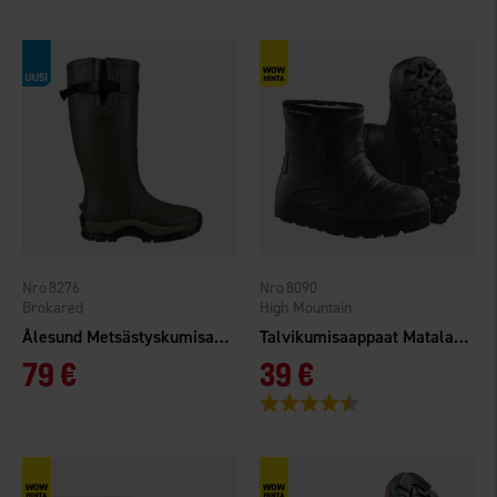
8276
8090
Brokared
High Mountain
Ålesund Metsästyskumisaappaat
Talvikumisaappaat Matala EVA
79 €
39 €
Arvio:
4.1 5:sta tähdestä