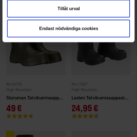
Tillåt urval
Endast nödvändiga cookies
8194
1067
High Mountain
High Mountain
Storuman Talvikumisaappaat Matala Vihreä
Lasten Talvikumisaappaat EVA Musta
49 €
24,95 €
Arvio:
4.3 5:sta tähdestä
Arvio:
4.6 5:sta tähdestä