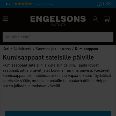
UKK
4.7
Perustuu 27232 ääneen
RUOTSISTA
/
/
/
Koti
Aktiviteetit
Sateessa ja tuiskussa
Kumisaappaat
Kumisaappaat sateisille päiville
Kumisaappaat sateisiin ja kuraisiin päiviin. Täältä löydät
saappaat, jotka pitävät jalat kuivina märkinä päivinä. Kestävät
kumisaappaat eri malleissa arkeen ja vapaa-aikaan. Täydelliset
sateiselle säälle, mutaisille poluille tai puutarhatöihin. Helppo
pukea jalkaan ja mukavat kävellä.