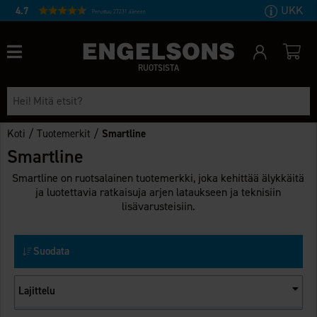
UKK
4.7
Perustuu 27231 ääneen
RUOTSISTA
/
/
Koti
Tuotemerkit
Smartline
Smartline
Smartline on ruotsalainen tuotemerkki, joka kehittää älykkäitä
ja luotettavia ratkaisuja arjen lataukseen ja teknisiin
lisävarusteisiin.
Suodata
Lajittelu