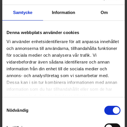
Akut AAA LR03 Smartline 42-pack
Akut AA LR6 Smartline 42-pack
Samtycke
Information
Om
14,95 €
14,95 €
Arvio:
4.5 5:sta tähdestä
Arvio:
4.6 5:sta tähdestä
Denna webbplats använder cookies
Vi använder enhetsidentifierare för att anpassa innehållet
och annonserna till användarna, tillhandahålla funktioner
för sociala medier och analysera vår trafik. Vi
vidarebefordrar även sådana identifierare och annan
information från din enhet till de sociala medier och
annons- och analysföretag som vi samarbetar med.
Dessa kan i sin tur kombinera informationen med annan
information som du har tillhandahållit eller som de har
samlat in när du har använt deras tjänster.
7845
7846
Läs mer om hur vi använder cookies
Samtyckesval
Smartline
Smartline
Nödvändig
Smartline Pikalaturi PD 20W
Smartline Pikalaturi PD 65W
18 €
35 €