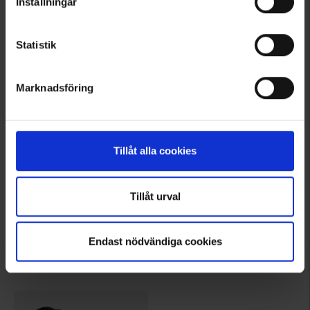
Inställningar
Statistik
Marknadsföring
Tillåt alla cookies
7848
5743
Tillåt urval
Smartline
Smartline
Smartline latauskaapeli USB-C - USB-C, 1m, valkoinen
Akut AA LR6 Smartline 10-pack
7,95 €
3,95 €
Endast nödvändiga cookies
Arvio:
4.3 5:sta tähdestä