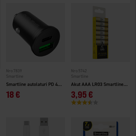
7839
5742
Smartline
Smartline
Smartline autolaturi PD 45W
Akut AAA LR03 Smartline 10-pack
18 €
3,95 €
Arvio:
3.7 5:sta tähdestä