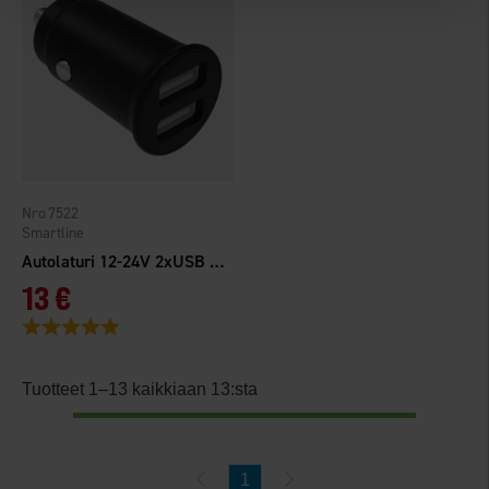
7522
Smartline
Autolaturi 12-24V 2xUSB A (2,4A+2,4A) musta
13 €
Arvio:
5.0 5:sta tähdestä
Tuotteet 1–13 kaikkiaan 13:sta
1