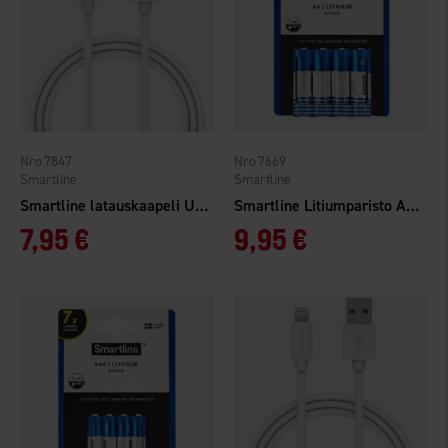
7847
7669
Smartline
Smartline
Smartline latauskaapeli USB-A - USB-C, 1m, valkoinen
Smartline Litiumparisto AA/FR6 4-pakkaus
7,95 €
9,95 €