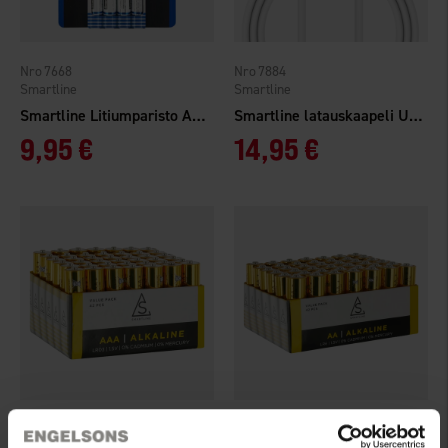
7668
7884
Smartline
Smartline
Smartline Litiumparisto AAA/FR03 4-pakkaus
Smartline latauskaapeli USB-A - Lightning, 1m, valkoinen
9,95 €
14,95 €
5744
5745
Smartline
Smartline