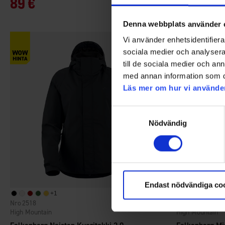
89 €
49 €
Denna webbplats använder 
Vi använder enhetsidentifierar
sociala medier och analysera 
till de sociala medier och a
med annan information som du 
Läs mer om hur vi använde
Samtyckesval
Nödvändig
Endast nödvändiga co
+
1
+
1
2518
2517
Arvio:
4.3 5:sta tähdes
High Mountain
High Mountain