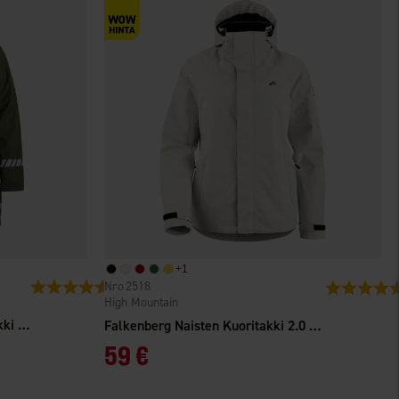
+
1
Arvio:
4.6 5:sta tähdestä
2518
Arvio:
High Mountain
Vimmerby Naisten Pitkä sadetakki Vuorattu
Falkenberg Naisten Kuoritakki 2.0 WP
59 €