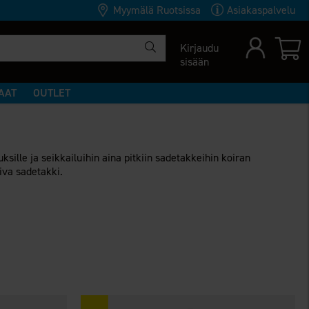
Myymälä Ruotsissa
Asiakaspalvelu
Kirjaudu
sisään
AAT
OUTLET
ksille ja seikkailuihin aina pitkiin sadetakkeihin koiran
piva sadetakki.