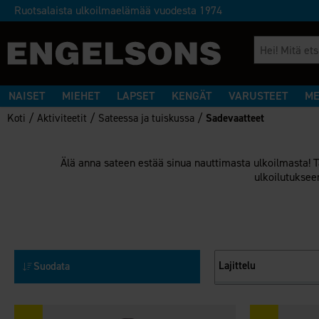
Ruotsalaista ulkoilmaelämää vuodesta 1974
NAISET
MIEHET
LAPSET
KENGÄT
VARUSTEET
ME
/
/
/
Koti
Aktiviteetit
Sateessa ja tuiskussa
Sadevaatteet
Älä anna sateen estää sinua nauttimasta ulkoilmasta! Tää
ulkoilutukseen
Lajittelu
Suodata