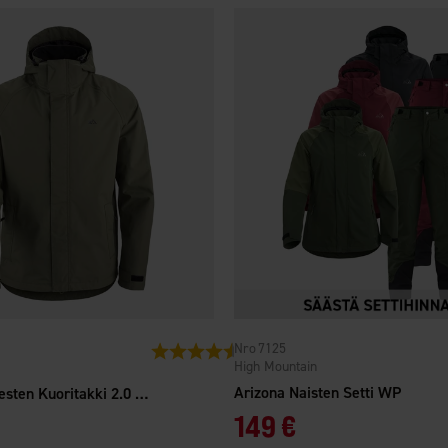
7125
Arvio:
4.4 5:sta tähdestä
High Mountain
Arizona Naisten Setti WP
Falkenberg Miesten Kuoritakki 2.0 WP
149 €