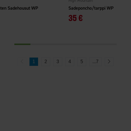
High Mountain
ten Sadehousut WP
Sadeponcho/tarppi WP
35 €
1
2
3
4
5
...
7