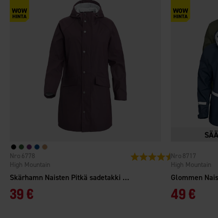
6778
8717
Arvio:
4.6 5:sta tähdes
High Mountain
High Mountain
Skärhamn Naisten Pitkä sadetakki WP
Glommen Nais
39 €
49 €