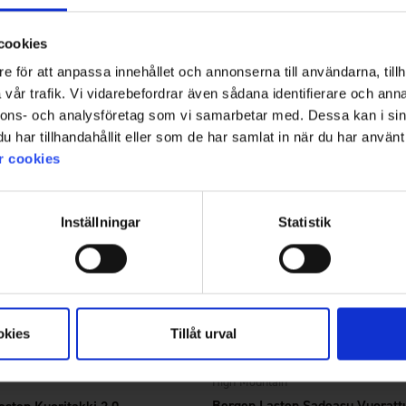
45 €
cookies
e för att anpassa innehållet och annonserna till användarna, tillh
vår trafik. Vi vidarebefordrar även sådana identifierare och anna
nnons- och analysföretag som vi samarbetar med. Dessa kan i sin
har tillhandahållit eller som de har samlat in när du har använt 
r cookies
Inställningar
Statistik
okies
Tillåt urval
5033
tä
Arvio:
4.4 5:sta tähdestä
High Mountain
Bergen Lasten Sadeasu Vuoratt