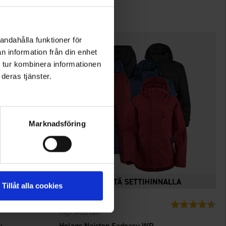
59 €
andahålla funktioner för
n information från din enhet
 tur kombinera informationen
deras tjänster.
Marknadsföring
Tillåt alla cookies
1475
Arvio:
4.1 5:sta tähdestä
Arvio:
4.6
High Mountain
u
Helags Naisten Sadeasu WP