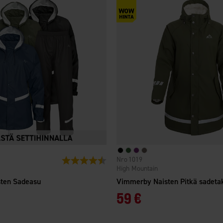
1019
tä
Arvio:
4.5 5:sta tähdestä
High Mountain
ten Sadeasu
59 €