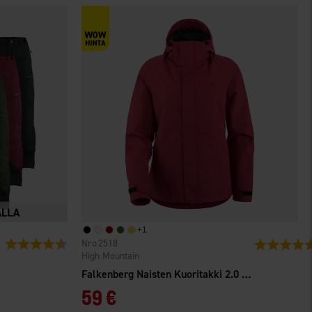
+
1
Arvio:
4.5 5:sta tähdestä
2518
Arvio:
High Mountain
Falkenberg Naisten Kuoritakki 2.0 WP
59 €