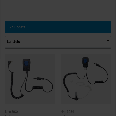
Suodata
Lajittelu
3036
3034