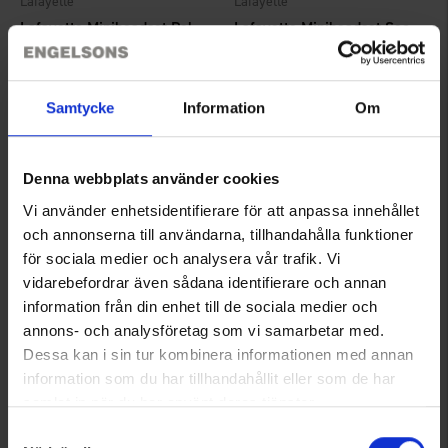
Lafayette
Lafayette
Lafayette Miniheadset Peltor
Lafayette Miniheadset Security
55 €
69 €
Samtycke
Information
Om
Denna webbplats använder cookies
Vi använder enhetsidentifierare för att anpassa innehållet
och annonserna till användarna, tillhandahålla funktioner
för sociala medier och analysera vår trafik. Vi
vidarebefordrar även sådana identifierare och annan
information från din enhet till de sociala medier och
annons- och analysföretag som vi samarbetar med.
3026
3028
Dessa kan i sin tur kombinera informationen med annan
Lafayette
Lafayette
information som du har tillhandahållit eller som de har
Lafayette Korvakuuloke Security
Lafayette Korvakuuloke Sisäinen Korvakuuloke
samlat in när du har använt deras tjänster.
29 €
19,95 €
Läs mer om hur vi använder cookies
Samtyckesval