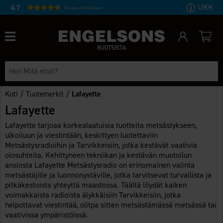
UKK
4.7
Perustuu 27232 ääneen
RUOTSISTA
/
/
Koti
Tuotemerkit
Lafayette
Lafayette
Lafayette tarjoaa korkealaatuisia tuotteita metsästykseen,
ulkoiluun ja viestintään, keskittyen luotettaviin
Metsästysradioihin ja Tarvikkeisiin, jotka kestävät vaativia
olosuhteita. Kehittyneen tekniikan ja kestävän muotoilun
ansiosta Lafayette Metsästysradio on erinomainen valinta
metsästäjille ja luonnonystäville, jotka tarvitsevat turvallista ja
pitkäkestoista yhteyttä maastossa. Täältä löydät kaiken
voimakkaista radioista älykkäisiin Tarvikkeisiin, jotka
helpottavat viestintää, olitpa sitten metsästämässä metsässä tai
vaativissa ympäristöissä.