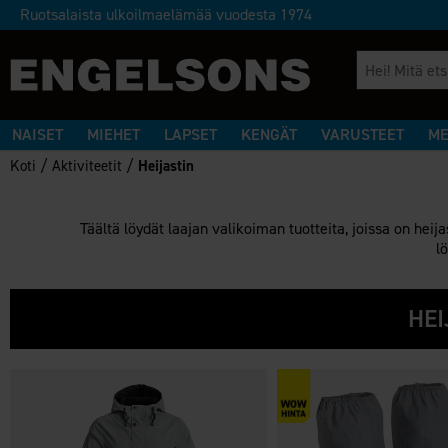
Ruotsalaista ulkoilmaelämää vuodesta 1974
NAISET
MIEHET
LAPSET
KENGÄT
VARUSTEET
ME
/
/
Koti
Aktiviteetit
Heijastin
Täältä löydät laajan valikoiman tuotteita, joissa on heij
l
HEI