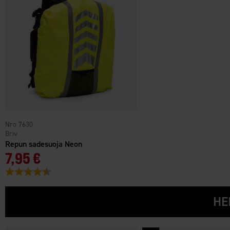
7630
Briv
Repun sadesuoja Neon
7,95 €
Arvio:
4.2 5:sta tähdestä
HE