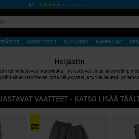
4.7
Perustuu 27231 ääneen
TSÄSTYS
AKTIVITEETIT
UUTUUDET
KAMPANJAT
OPP
Heijastin
astin tai heijastavaa materiaalia – ne auttavat sinua näkymään pimeäs
öydät kaiken tarvittavan, jotta näkyvyytesi ja turvallisuutesi paraneva
JASTAVAT VAATTEET - KATSO LISÄÄ TÄÄL