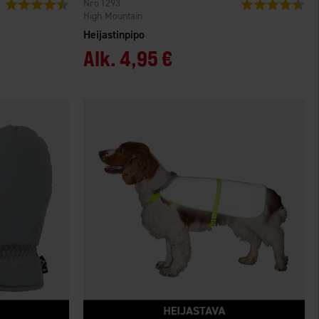
1293
Arvio:
4.3 5:sta tähdestä
Arvio:
4.5
High Mountain
Heijastinpipo
Alk.
4,95 €