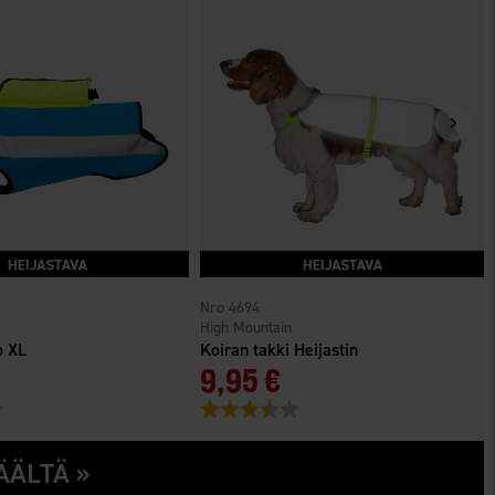
4694
High Mountain
o XL
Koiran takki Heijastin
9,95 €
3.7 5:sta tähdestä
Arvio:
3.9 5:sta tähdestä
ÄÄLTÄ »