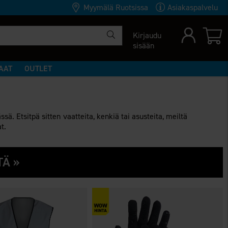
Myymälä Ruotsissa
Asiakaspalvelu
Kirjaudu
sisään
AAT
OUTLET
sä. Etsitpä sitten vaatteita, kenkiä tai asusteita, meiltä
t.
TÄ »