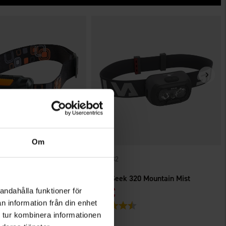
Om
6182
Silva
 110 Lumen
Silva Seek 320 Mountain Mist
95 €
22 €
andahålla funktioner för
n information från din enhet
4.3 5:sta tähdestä
Arvio:
4.8 5:sta tähdestä
 tur kombinera informationen