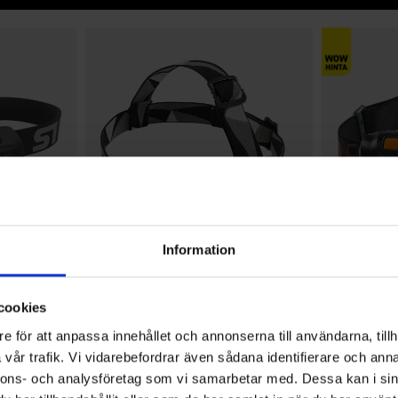
Information
5325
5324
High Mountain
High Mountain
cookies
Mist
Otsalamppu XP-L 580 Lumen
Otsalamppu
35 €
Alk.
9,
e för att anpassa innehållet och annonserna till användarna, tillh
vår trafik. Vi vidarebefordrar även sådana identifierare och anna
stä
Arvio:
4.5 5:sta tähdestä
Arvio:
nnons- och analysföretag som vi samarbetar med. Dessa kan i sin