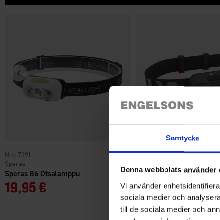
Samtycke
7291
6184
Speras
Silva
Denna webbplats använder 
Speras B6 Otsalamppu
Silva Seek 420 Mountain 
19,95 €
29 €
Vi använder enhetsidentifierar
sociala medier och analysera 
Arvio:
4.6 5:sta tähde
till de sociala medier och a