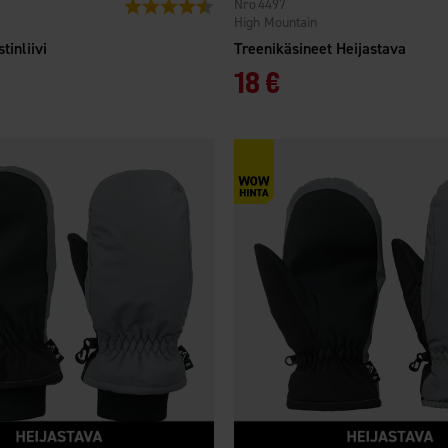
4497
Arvio:
4.4 5:sta tähdestä
High Mountain
tinliivi
Treenikäsineet Heijastava
18 €