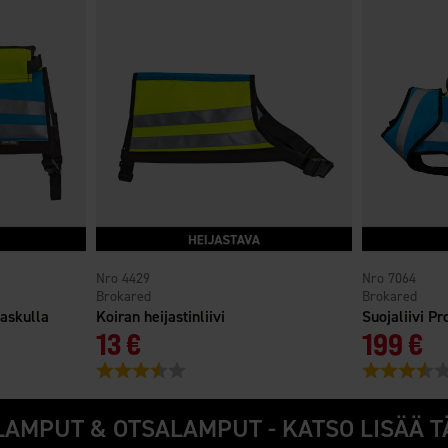
4429
7064
Brokared
Brokared
taskulla
Koiran heijastinliivi
Suojaliivi Pr
13 €
199 €
stä
Arvio:
3.9 5:sta tähdestä
Arvio:
AMPUT & OTSALAMPUT - KATSO LISÄÄ T