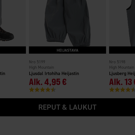
5199
5198
High Mountain
High Mountain
tin
Ljusdal Irtohiha Heijastin
Ljusberg Heij
Alk.
4,95 €
Alk.
13 
stä
Arvio:
4.4 5:sta tähdestä
Arvio:
REPUT & LAUKUT