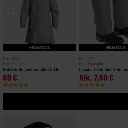
1704
5160
High Mountain
High Mountain
Naisten Heijastava pitkä takki
Ljusdal Irtolahkeet Heijas
69 €
Alk.
7,50 €
Arvio:
4.6 5:sta tähdestä
Arvio:
4.4 5:sta tähde