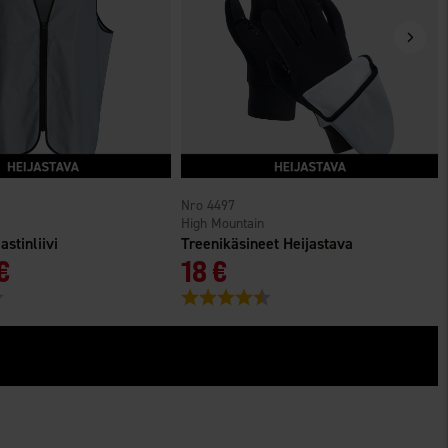
4497
High Mountain
astinliivi
Treenikäsineet Heijastava
€
18 €
4.4 5:sta tähdestä
Arvio:
4.3 5:sta tähdestä