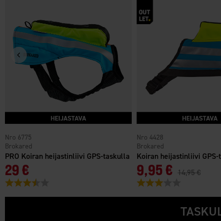
6775
4428
Brokared
Brokared
PRO Koiran heijastinliivi GPS-taskulla
Koiran heijastinliivi GPS-
29 €
9,95 €
14,95 €
Arvio:
3.7 5:sta tähdestä
Arvio:
3.0 5:sta tähde
TASKUL