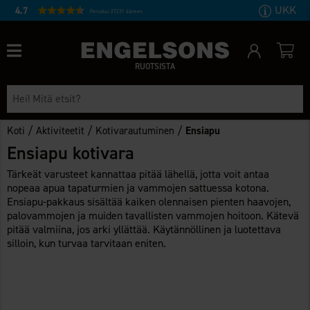
UKK
4.7
Perustuu 27231 ääneen
RUOTSISTA
/
/
/
Koti
Aktiviteetit
Kotivarautuminen
Ensiapu
Ensiapu kotivara
Tärkeät varusteet kannattaa pitää lähellä, jotta voit antaa
nopeaa apua tapaturmien ja vammojen sattuessa kotona.
Ensiapu-pakkaus sisältää kaiken olennaisen pienten haavojen,
palovammojen ja muiden tavallisten vammojen hoitoon. Kätevä
pitää valmiina, jos arki yllättää. Käytännöllinen ja luotettava
silloin, kun turvaa tarvitaan eniten.