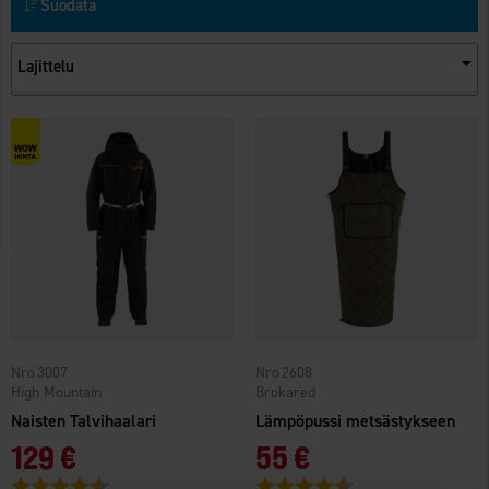
Suodata
Lajittelu
3007
2608
High Mountain
Brokared
Naisten Talvihaalari
Lämpöpussi metsästykseen
129 €
55 €
Arvio:
4.2 5:sta tähdestä
Arvio:
4.6 5:sta tähdestä