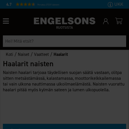
UKK
4.7
Perustuu 27231 ääneen
RUOTSISTA
/
/
/
Koti
Naiset
Vaatteet
Haalarit
Haalarit naisten
Naisten haalari tarjoaa täydellisen suojan säätä vastaan, olitpa
sitten metsästämässä, kalastamassa, moottorikelkkailemassa
tai vain ulkona nauttimassa ulkoilmaelämästä. Naisten vuorattu
haalari pitää myös kylmän sateen ja lumen ulkopuolella.