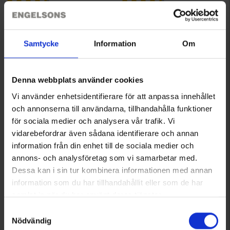
Tuotteet 1–2 kaikkiaan 2:sta
Samtycke
Information
Om
1
Denna webbplats använder cookies
Vi använder enhetsidentifierare för att anpassa innehållet
och annonserna till användarna, tillhandahålla funktioner
Lämpimät haalarit kylmiin päiviin
för sociala medier och analysera vår trafik. Vi
vidarebefordrar även sådana identifierare och annan
Meiltä Engelsonsilta löydät mukavat ja käytännölliset haalarit
sekä aikuisille että lapsille. Vuoratut talvihaalarit lämmittävät
information från din enhet till de sociala medier och
mukavasti talvipakkasilla ja tarjoavat samalla uskomattoman
annons- och analysföretag som vi samarbetar med.
hyvän liikkumisvapauden. Tietenkin haalarimme ovat sekä
Dessa kan i sin tur kombinera informationen med annan
tuulen- että vedenpitäviä ja kestävät monen tunnin aktiviteetit ja
information som du har tillhandahållit eller som de har
talvileikit.
samlat in när du har använt deras tjänster.
Läs mer om hur vi använder cookies
Sama korkea laatu lapsille
Samtyckesval
Nödvändig
Valikoimassamme on kestäviä haalareita, jotka ovat