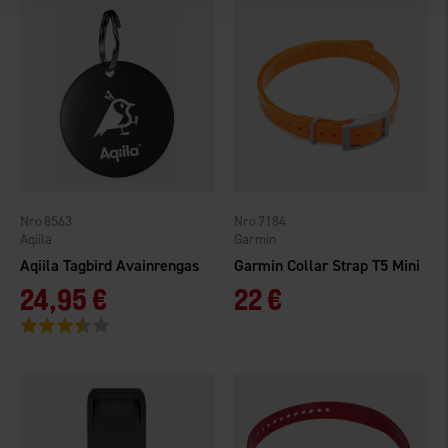
8563
7184
Aqiila
Garmin
Aqiila Tagbird Avainrengas
Garmin Collar Strap T5 Mini
24,95 €
22 €
Arvio:
3.3 5:sta tähdestä