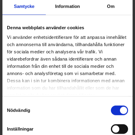
Samtycke
Information
Om
8565
7178
Aqiila
Garmin
Aqiila Tagbird & Kiinnityskuori
Garmin Forest antenna for Astro/Alpha
Denna webbplats använder cookies
29 €
32 €
Vi använder enhetsidentifierare för att anpassa innehållet
och annonserna till användarna, tillhandahålla funktioner
för sociala medier och analysera vår trafik. Vi
vidarebefordrar även sådana identifierare och annan
information från din enhet till de sociala medier och
annons- och analysföretag som vi samarbetar med.
Dessa kan i sin tur kombinera informationen med annan
information som du har tillhandahållit eller som de har
samlat in när du har använt deras tjänster.
Läs mer om hur vi använder cookies
Samtyckesval
Nödvändig
7062
7174
Brokared
Garmin
Suojaliivi Pro M
Garmin Collar strap T5/T20
Inställningar