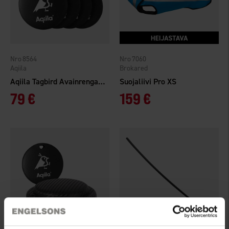
8564
7060
Aqiila
Brokared
Aqiila Tagbird Avainrengas 4-pakkaus
Suojaliivi Pro XS
79 €
159 €