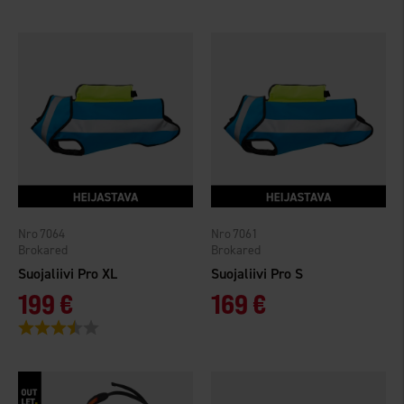
7064
7061
Brokared
Brokared
Suojaliivi Pro XL
Suojaliivi Pro S
199 €
169 €
Arvio:
3.7 5:sta tähdestä