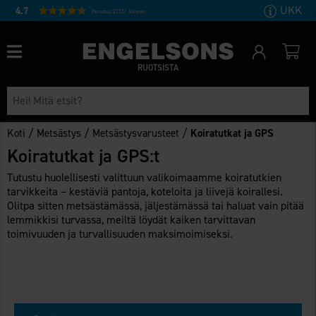
UKK
4.7
Perustuu 27231 ääneen
RUOTSISTA
/
/
/
Koti
Metsästys
Metsästysvarusteet
Koiratutkat ja GPS
Koiratutkat ja GPS:t
Tutustu huolellisesti valittuun valikoimaamme koiratutkien
tarvikkeita – kestäviä pantoja, koteloita ja liivejä koirallesi.
Olitpa sitten metsästämässä, jäljestämässä tai haluat vain pitää
lemmikkisi turvassa, meiltä löydät kaiken tarvittavan
toimivuuden ja turvallisuuden maksimoimiseksi.