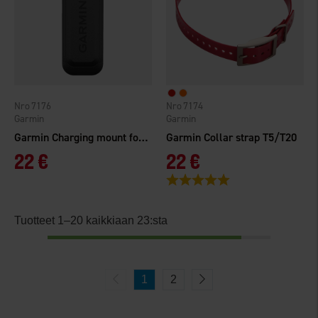
7176
7174
Garmin
Garmin
Garmin Charging mount for standard battery
Garmin Collar strap T5/T20
22 €
22 €
Arvio:
5.0 5:sta tähdestä
Tuotteet 1–20 kaikkiaan 23:sta
1
2