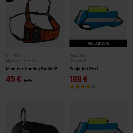
1032
7063
Mjoelner Hunting
Brokared
Mjoelner Hunting Radio/Beacon Harness
Suojaliivi Pro L
45 €
189 €
59 €
Arvio:
4.0 5:sta tähdestä