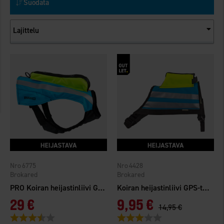
Suodata
Lajittelu
6775
4428
Brokared
Brokared
PRO Koiran heijastinliivi GPS-taskulla
Koiran heijastinliivi GPS-taskulla
29 €
9,95 €
14,95 €
Arvio:
3.7 5:sta tähdestä
Arvio:
3.0 5:sta tähdestä