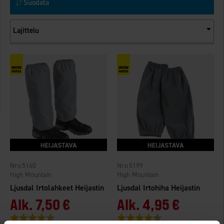
Suodata
Lajittelu
5160
5199
High Mountain
High Mountain
Ljusdal Irtolahkeet Heijastin
Ljusdal Irtohiha Heijastin
Alk.
7,50 €
Alk.
4,95 €
Arvio:
4.4 5:sta tähdestä
Arvio:
4.4 5:sta tähdestä