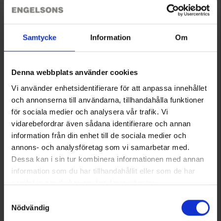
Samtycke
Information
Om
Denna webbplats använder cookies
Vi använder enhetsidentifierare för att anpassa innehållet
och annonserna till användarna, tillhandahålla funktioner
för sociala medier och analysera vår trafik. Vi
vidarebefordrar även sådana identifierare och annan
2078
information från din enhet till de sociala medier och
Briv
annons- och analysföretag som vi samarbetar med.
Heijastinvaljaat Aikuinen
Dessa kan i sin tur kombinera informationen med annan
Alk.
5,95 €
information som du har tillhandahållit eller som de har
Arvio:
4.4 5:sta tähdestä
samlat in när du har använt deras tjänster.
Läs mer om hur vi använder cookies
Samtyckesval
Tuotteet 1–5 kaikkiaan 5:sta
Nödvändig