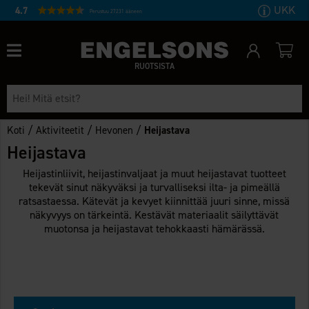
UKK
4.7
Perustuu 27231 ääneen
RUOTSISTA
/
/
/
Koti
Aktiviteetit
Hevonen
Heijastava
Heijastava
Heijastinliivit, heijastinvaljaat ja muut heijastavat tuotteet
tekevät sinut näkyväksi ja turvalliseksi ilta- ja pimeällä
ratsastaessa. Kätevät ja kevyet kiinnittää juuri sinne, missä
näkyvyys on tärkeintä. Kestävät materiaalit säilyttävät
muotonsa ja heijastavat tehokkaasti hämärässä.