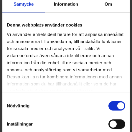
Samtycke
Information
Om
Denna webbplats använder cookies
Vi använder enhetsidentifierare för att anpassa innehållet
och annonserna till användarna, tillhandahålla funktioner
för sociala medier och analysera vår trafik. Vi
vidarebefordrar även sådana identifierare och annan
1439
6353
information från din enhet till de sociala medier och
High Mountain
High Mountain
annons- och analysföretag som vi samarbetar med.
Cervinia Naisten Pitkät alushousut Merinovilla
Norberg Naisten Pitkät alushousut
Dessa kan i sin tur kombinera informationen med annan
59 €
14,95 €
information som du har tillhandahållit eller som de har
samlat in när du har använt deras tjänster.
Arvio:
4.7 5:sta tähdestä
Arvio:
4.3 5:sta tähdestä
Läs mer om hur vi använder cookies
Samtyckesval
Nödvändig
Inställningar