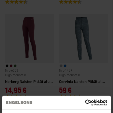
Arvio:
4.5 5:sta tähdestä
Arvio:
4.5 5:sta tähdestä
6353
1439
High Mountain
High Mountain
Norberg Naisten Pitkät alushousut
Cervinia Naisten Pitkät alushousut Merinovilla
14,95 €
59 €
Arvio:
4.3 5:sta tähdestä
Arvio:
4.7 5:sta tähdestä