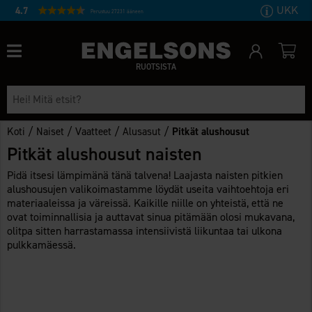
UKK
4.7
Perustuu 27231 ääneen
RUOTSISTA
/
/
/
/
Koti
Naiset
Vaatteet
Alusasut
Pitkät alushousut
Pitkät alushousut naisten
Pidä itsesi lämpimänä tänä talvena! Laajasta naisten pitkien
alushousujen valikoimastamme löydät useita vaihtoehtoja eri
materiaaleissa ja väreissä. Kaikille niille on yhteistä, että ne
ovat toiminnallisia ja auttavat sinua pitämään olosi mukavana,
olitpa sitten harrastamassa intensiivistä liikuntaa tai ulkona
pulkkamäessä.