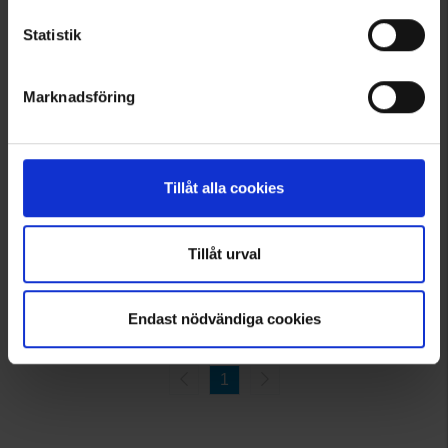
Statistik
Marknadsföring
6353
High Mountain
Norberg Naisten Pitkät alushousut
Tillåt alla cookies
14,95 €
Arvio:
4.3 5:sta tähdestä
Tillåt urval
Tuotteet 1–7 kaikkiaan 7:sta
Endast nödvändiga cookies
1