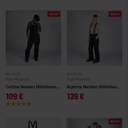
6122
6134
High Mountain
High Mountain
Cortina Naisten Hiihtohousut Bib
Alperna Naisten Hiihtohousut 3L
109 €
139 €
Arvio:
4.5 5:sta tähdestä