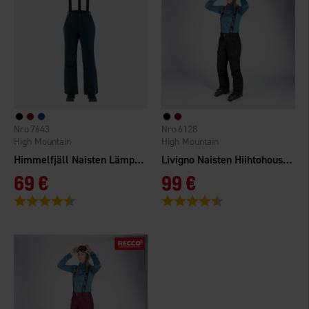
7643
6128
High Mountain
High Mountain
Himmelfjäll Naisten Lämpöhousut WP
Livigno Naisten Hiihtohousut WP
69 €
99 €
Arvio:
4.4 5:sta tähdestä
Arvio:
4.4 5:sta tähdestä