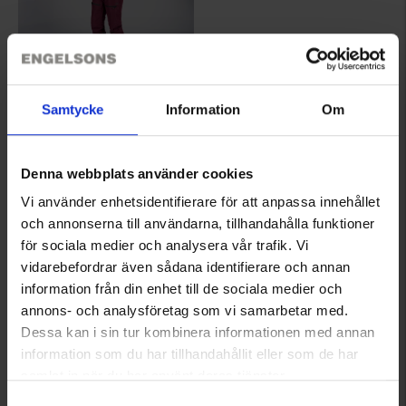
6128
Samtycke
Information
Om
High Mountain
Livigno Naisten Hiihtohousut WP
99 €
Denna webbplats använder cookies
Arvio:
4.4 5:sta tähdestä
Vi använder enhetsidentifierare för att anpassa innehållet
och annonserna till användarna, tillhandahålla funktioner
för sociala medier och analysera vår trafik. Vi
Tuotteet 1–7 kaikkiaan 7:sta
vidarebefordrar även sådana identifierare och annan
information från din enhet till de sociala medier och
annons- och analysföretag som vi samarbetar med.
1
Dessa kan i sin tur kombinera informationen med annan
information som du har tillhandahållit eller som de har
samlat in när du har använt deras tjänster.
Läs mer om hur vi använder cookies
Samtyckesval