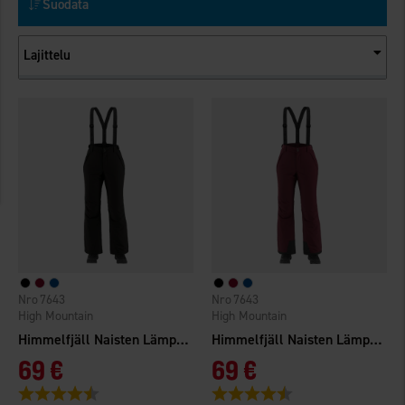
Suodata
Lajittelu
7643
7643
High Mountain
High Mountain
Himmelfjäll Naisten Lämpöhousut WP
Himmelfjäll Naisten Lämpöhousut WP
69 €
69 €
Arvio:
4.4 5:sta tähdestä
Arvio:
4.4 5:sta tähdestä