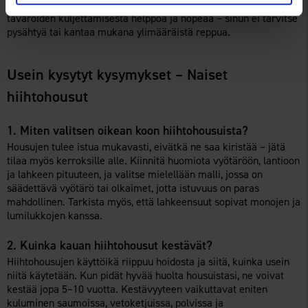
Kätevät taskut:
Hyvin sijoitetut taskut tekevät tärkeimpien
tavaroiden kuljettamisesta helppoa ja nopeaa – sinun ei tarvitse
pysähtyä tai kantaa mukana ylimääräistä reppua.
Usein kysytyt kysymykset – Naiset
hiihtohousut
1. Miten valitsen oikean koon hiihtohousuista?
Housujen tulee istua mukavasti, eivätkä ne saa kiristää – jätä
tilaa myös kerroksille alle. Kiinnitä huomiota vyötäröön, lantioon
ja lahkeen pituuteen, ja valitse mielellään malli, jossa on
säädettävä vyötärö tai olkaimet, jotta istuvuus on paras
mahdollinen. Tarkista myös, että lahkeensuut sopivat monojen ja
lumilukkojen kanssa.
2. Kuinka kauan hiihtohousut kestävät?
Hiihtohousujen käyttöikä riippuu hoidosta ja siitä, kuinka usein
niitä käytetään. Kun pidät hyvää huolta housuistasi, ne voivat
kestää jopa 5–10 vuotta. Kestävyyteen vaikuttavat eniten
kuluminen saumoissa, vetoketjuissa, polvissa ja