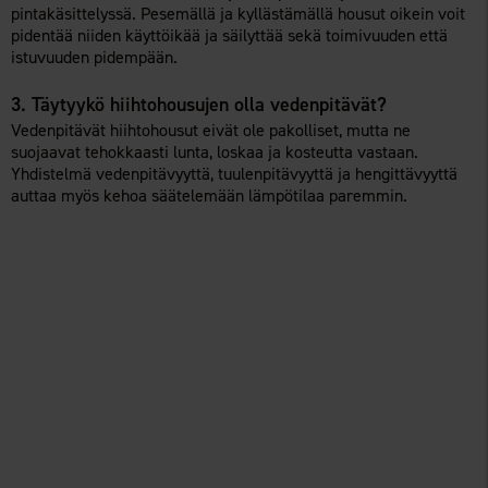
pintakäsittelyssä. Pesemällä ja kyllästämällä housut oikein voit
pidentää niiden käyttöikää ja säilyttää sekä toimivuuden että
istuvuuden pidempään.
3. Täytyykö hiihtohousujen olla vedenpitävät?
Vedenpitävät hiihtohousut eivät ole pakolliset, mutta ne
suojaavat tehokkaasti lunta, loskaa ja kosteutta vastaan.
Yhdistelmä vedenpitävyyttä, tuulenpitävyyttä ja hengittävyyttä
auttaa myös kehoa säätelemään lämpötilaa paremmin.