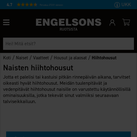
UKK
4.7
Perustuu 27231 ääneen
RUOTSISTA
/
/
/
/
Koti
Naiset
Vaatteet
Housut ja alaosat
Hiihtohousut
Naisten hiihtohousut
Jotta et palelisi tai kastuisi pitkän rinnepäivän aikana, tarvitset
oikeasti hyvät hiihtohousut. Meidän tuulenpitävät ja
vedenpitävät hiihtohousut naisille on varustettu käytännöllisillä
ominaisuuksilla, jotka tekevät sinut valmiiksi seuraavaan
talviseikkailuun.