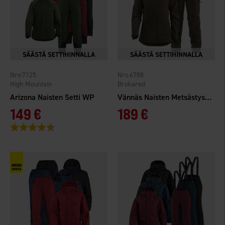
7125
6788
High Mountain
Brokared
Arizona Naisten Setti WP
Vännäs Naisten Metsästyspuku
149 €
189 €
Arvio:
4.5 5:sta tähdestä