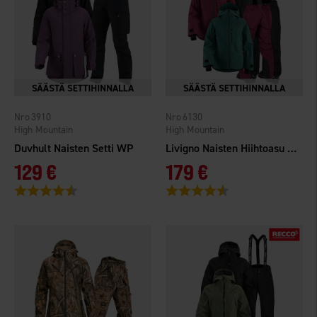
3910
6130
High Mountain
High Mountain
Duvhult Naisten Setti WP
Livigno Naisten Hiihtoasu WP
129 €
179 €
Arvio:
4.5 5:sta tähdestä
Arvio:
4.6 5:sta tähdestä