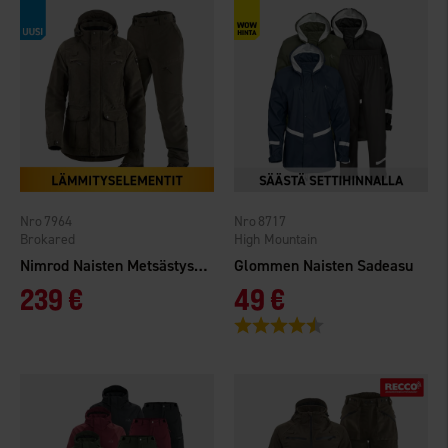
7964
8717
Brokared
High Mountain
Nimrod Naisten Metsästyspuku Heat
Glommen Naisten Sadeasu
239 €
49 €
Arvio:
4.5 5:sta tähdestä