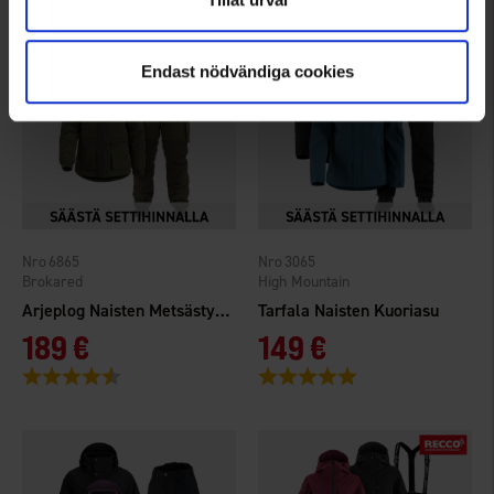
Endast nödvändiga cookies
6865
3065
Brokared
High Mountain
Arjeplog Naisten Metsästyspuku
Tarfala Naisten Kuoriasu
189 €
149 €
Arvio:
4.6 5:sta tähdestä
Arvio:
5.0 5:sta tähdestä