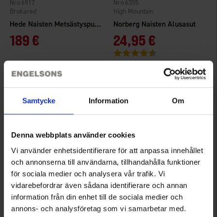
6917
6355
Brokared
High Mountain
Hede Naisten Metsästyspuku
Norberg Naisten Alusasut
189 €
24,95 €
Arvio:
4.3 5:sta tähdestä
Samtycke
Information
Om
Denna webbplats använder cookies
Vi använder enhetsidentifierare för att anpassa innehållet
och annonserna till användarna, tillhandahålla funktioner
för sociala medier och analysera vår trafik. Vi
2976
3935
vidarebefordrar även sådana identifierare och annan
High Mountain
High Mountain
information från din enhet till de sociala medier och
Naisten Alusasut Meleerattu Merinovilla
Bodö Naisten Setti WP
annons- och analysföretag som vi samarbetar med.