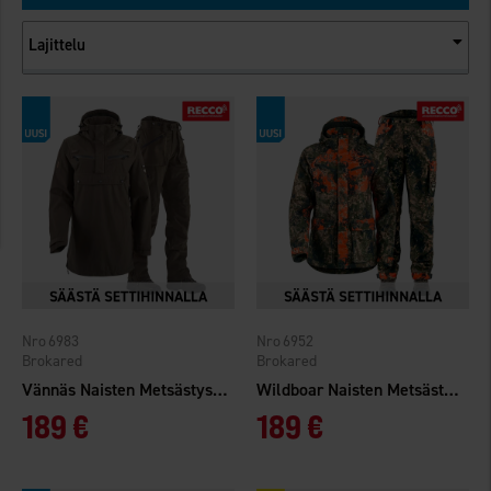
Lajittelu
6983
6952
Brokared
Brokared
Vännäs Naisten Metsästyspuku
Wildboar Naisten Metsästyspuku
189 €
189 €