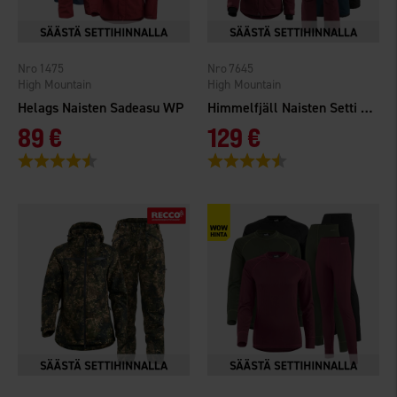
1475
7645
High Mountain
High Mountain
Helags Naisten Sadeasu WP
Himmelfjäll Naisten Setti WP
89 €
129 €
Arvio:
4.6 5:sta tähdestä
Arvio:
4.5 5:sta tähdestä