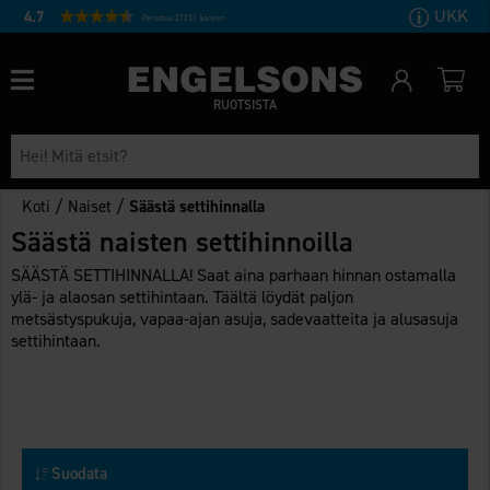
UKK
4.7
Perustuu 27231 ääneen
RUOTSISTA
/
/
Koti
Naiset
Säästä settihinnalla
Säästä naisten settihinnoilla
SÄÄSTÄ SETTIHINNALLA! Saat aina parhaan hinnan ostamalla
ylä- ja alaosan settihintaan. Täältä löydät paljon
metsästyspukuja, vapaa-ajan asuja, sadevaatteita ja alusasuja
settihintaan.
Suodata