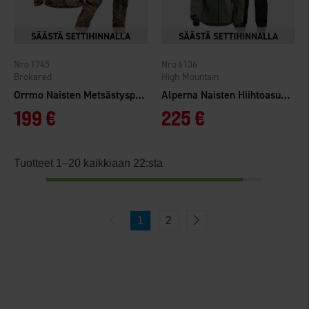
1745
6136
Brokared
High Mountain
Orrmo Naisten Metsästyspuku
Alperna Naisten Hiihtoasu 3L
199 €
225 €
Tuotteet 1–20 kaikkiaan 22:sta
1
2