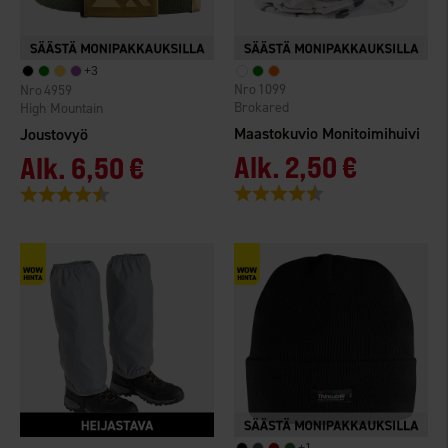
+
3
1099
4959
Brokared
High Mountain
Maastokuvio Monitoimihuivi
Joustovyö
Alk.
2,50 €
Alk.
6,50 €
Arvio:
4.4 5:sta tähdestä
Arvio:
4.4 5:sta tähdestä
+
1