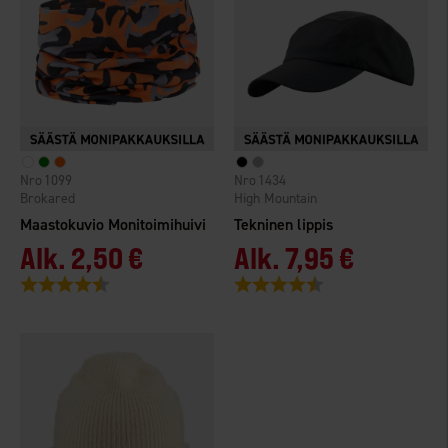
1099
1434
Brokared
High Mountain
Maastokuvio Monitoimihuivi
Tekninen lippis
Alk.
2,50 €
Alk.
7,95 €
Arvio:
4.4 5:sta tähdestä
Arvio:
4.4 5:sta tähdestä