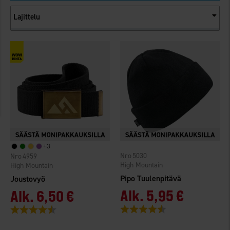
Lajittelu
+
3
5030
4959
High Mountain
High Mountain
Pipo Tuulenpitävä
Joustovyö
Alk.
5,95 €
Alk.
6,50 €
Arvio:
4.3 5:sta tähdestä
Arvio:
4.4 5:sta tähdestä