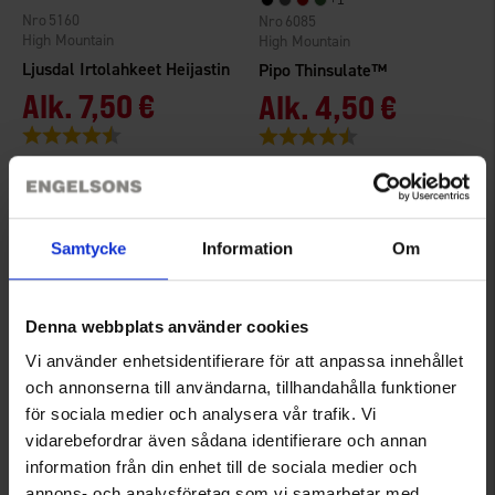
5160
6085
High Mountain
High Mountain
Ljusdal Irtolahkeet Heijastin
Pipo Thinsulate™
Alk.
7,50 €
Alk.
4,50 €
Arvio:
4.4 5:sta tähdestä
Arvio:
4.6 5:sta tähdestä
Samtycke
Information
Om
Denna webbplats använder cookies
Vi använder enhetsidentifierare för att anpassa innehållet
och annonserna till användarna, tillhandahålla funktioner
för sociala medier och analysera vår trafik. Vi
6933
1434
vidarebefordrar även sådana identifierare och annan
High Mountain
High Mountain
information från din enhet till de sociala medier och
Otsapannat
Tekninen lippis
annons- och analysföretag som vi samarbetar med.