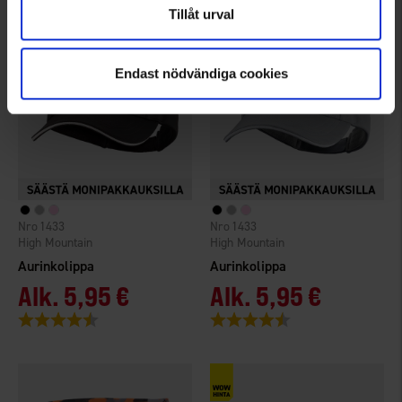
Tillåt urval
Endast nödvändiga cookies
1433
1433
High Mountain
High Mountain
Aurinkolippa
Aurinkolippa
Alk.
5,95 €
Alk.
5,95 €
Arvio:
4.6 5:sta tähdestä
Arvio:
4.6 5:sta tähdestä