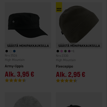
+
1
3526
2330
High Mountain
High Mountain
Army-lippis
Fleecepipo
Alk.
3,95 €
Alk.
2,95 €
Arvio:
4.4 5:sta tähdestä
Arvio:
4.4 5:sta tähdestä