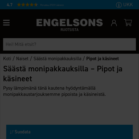
UKK
4.7
Perustuu 27231 ääneen
RUOTSISTA
/
/
/
Koti
Naiset
Säästä monipakkauksilla
Pipot ja käsineet
Säästä monipakkauksilla – Pipot ja
käsineet
Pysy lämpimänä tänä kautena hyödyntämällä
monipakkaustarjouksemme pipoista ja käsineistä.
Suodata