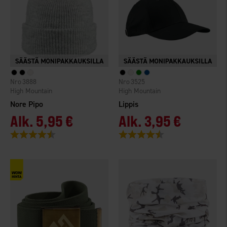
3888
3525
High Mountain
High Mountain
Nore Pipo
Lippis
Alk.
5,95 €
Alk.
3,95 €
Arvio:
4.4 5:sta tähdestä
Arvio:
4.4 5:sta tähdestä