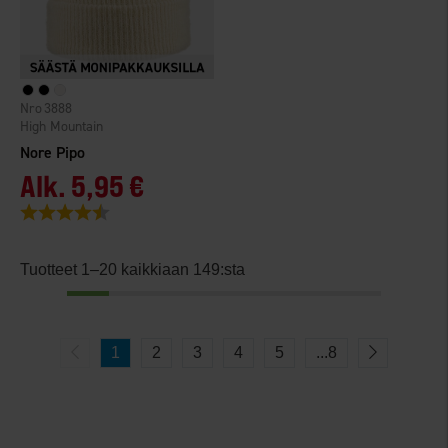
3888
High Mountain
Nore Pipo
Alk.
5,95 €
Arvio:
4.4 5:sta tähdestä
Tuotteet 1–20 kaikkiaan 149:sta
1
2
3
4
5
...
8