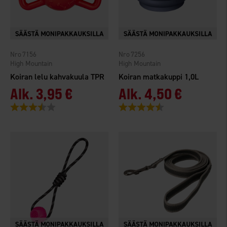
7156
7256
High Mountain
High Mountain
Koiran lelu kahvakuula TPR
Koiran matkakuppi 1,0L
Alk.
3,95 €
Alk.
4,50 €
Arvio:
3.7 5:sta tähdestä
Arvio:
4.3 5:sta tähdestä