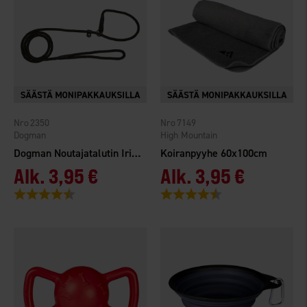
2350
7149
Dogman
High Mountain
Dogman Noutajatalutin Iris 160cm harm
Koiranpyyhe 60x100cm
Alk.
3,95 €
Alk.
3,95 €
Arvio:
4.6 5:sta tähdestä
Arvio:
4.5 5:sta tähdestä