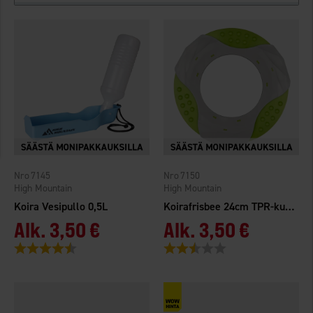
7145
7150
High Mountain
High Mountain
Koira Vesipullo 0,5L
Koirafrisbee 24cm TPR-kumi
Alk.
3,50 €
Alk.
3,50 €
Arvio:
4.3 5:sta tähdestä
Arvio:
2.8 5:sta tähdestä