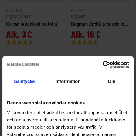
7152
2351
High Mountain
Dogman
Koiran lelu köysi pallolla
Dogman AntiSlip talutin Iris 20mm har
Alk.
3 €
Alk.
16 €
Arvio:
4.0 5:sta tähdestä
Arvio:
4.8 5:sta tähdestä
Samtycke
Information
Om
Denna webbplats använder cookies
Vi använder enhetsidentifierare för att anpassa innehållet
och annonserna till användarna, tillhandahålla funktioner
2353
7270
för sociala medier och analysera vår trafik. Vi
Dogman
High Mountain
vidarebefordrar även sådana identifierare och annan