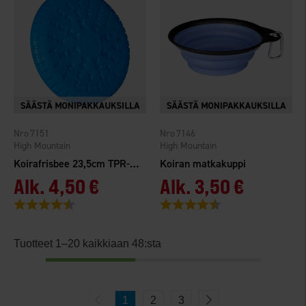
7151
7146
High Mountain
High Mountain
Koirafrisbee 23,5cm TPR-kumi
Koiran matkakuppi
Alk.
4,50 €
Alk.
3,50 €
Arvio:
4.4 5:sta tähdestä
Arvio:
4.6 5:sta tähdestä
Tuotteet 1–20 kaikkiaan 48:sta
1
2
3