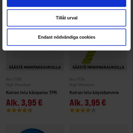
Tillåt urval
Endast nödvändiga cookies
7155
7154
High Mountain
High Mountain
Koiran lelu käsipaino TPR
Koiran lelu köysidummie
Alk.
3,95 €
Alk.
3,95 €
Arvio:
4.3 5:sta tähdestä
Arvio:
3.1 5:sta tähdestä