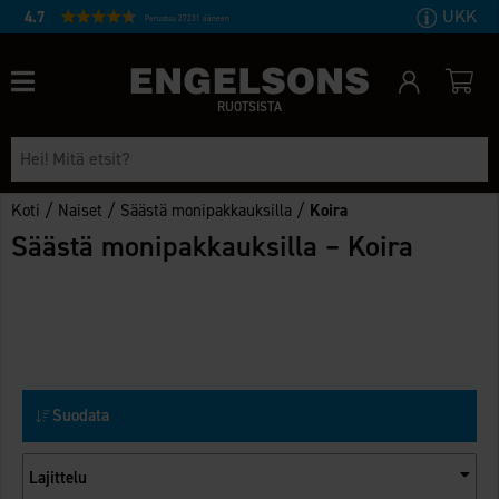
UKK
4.7
Perustuu 27231 ääneen
RUOTSISTA
/
/
/
Koti
Naiset
Säästä monipakkauksilla
Koira
Säästä monipakkauksilla – Koira
Suodata
Lajittelu