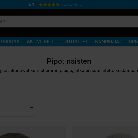
4.7
Perustuu 27231 ääneen
TSÄSTYS
AKTIVITEETIT
UUTUUDET
KAMPANJAT
OPP
Pipot naisten
esi aikana valikoimallamme pipoja, jotka on suunniteltu kestämään k