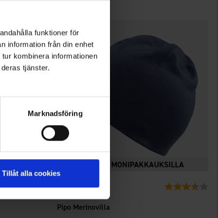
andahålla funktioner för
n information från din enhet
 tur kombinera informationen
deras tjänster.
Marknadsföring
Tillåt alla cookies
4714
Arvio:
4.4 5:sta tähdestä
Arvio:
3.9
High Mountain
Pipo Merinovilla