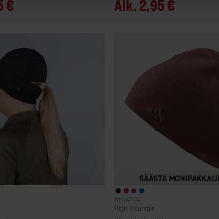
5 €
Alk.
2,95 €
4714
High Mountain