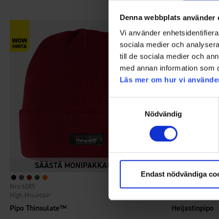
Denna webbplats använder 
Vi använder enhetsidentifierar
sociala medier och analysera 
till de sociala medier och a
med annan information som du 
Läs mer om hur vi använde
Samtyckesval
Nödvändig
Endast nödvändiga co
6085
1293
Arvio:
4.6 5:sta tähdestä
High Mountain
High Mountain
Pipo Thinsulate™
Heijastinpipo