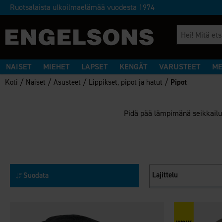
Ruotsalaista ulkoilmaelämää vuodesta 1974
NAISET
MIEHET
LAPSET
KENGÄT
VARUSTEET
ME
/
/
/
/
Koti
Naiset
Asusteet
Lippikset, pipot ja hatut
Pipot
Pidä pää lämpimänä seikkailuj
Lajittelu
Suodata