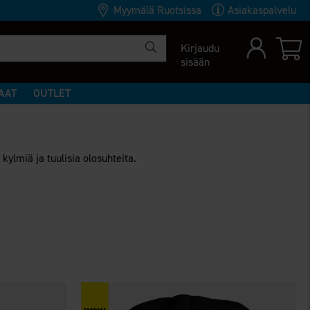
Myymälä Ruotsissa
Asiakaspalvelu
Kirjaudu
sisään
AAT
OUTLET
ylmiä ja tuulisia olosuhteita.