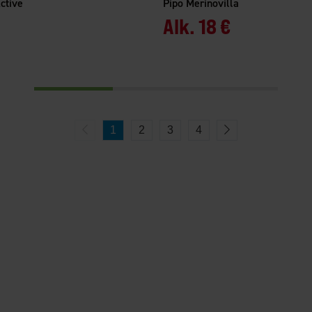
ctive
Pipo Merinovilla
Alk.
18 €
1
2
3
4