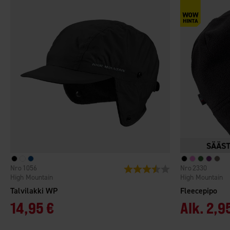
1056
2330
Arvio:
3.6 5:sta tähdestä
High Mountain
High Mountain
Talvilakki WP
Fleecepipo
14,95 €
Alk.
2,9