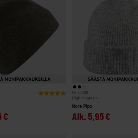
3888
Arvio:
4.4 5:sta tähdestä
High Mountain
Nore Pipo
5 €
Alk.
5,95 €