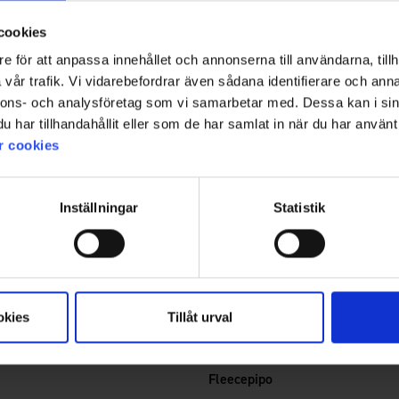
cookies
e för att anpassa innehållet och annonserna till användarna, tillh
vår trafik. Vi vidarebefordrar även sådana identifierare och anna
nnons- och analysföretag som vi samarbetar med. Dessa kan i sin
har tillhandahållit eller som de har samlat in när du har använt 
r cookies
Inställningar
Statistik
okies
Tillåt urval
2330
Arvio:
4.5 5:sta tähdestä
High Mountain
Fleecepipo