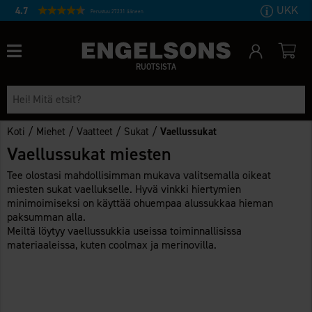
UKK
4.7
Perustuu 27231 ääneen
RUOTSISTA
/
/
/
/
Koti
Miehet
Vaatteet
Sukat
Vaellussukat
Vaellussukat miesten
Tee olostasi mahdollisimman mukava valitsemalla oikeat
miesten sukat vaellukselle. Hyvä vinkki hiertymien
minimoimiseksi on käyttää ohuempaa alussukkaa hieman
paksumman alla.
Meiltä löytyy vaellussukkia useissa toiminnallisissa
materiaaleissa, kuten coolmax ja merinovilla.