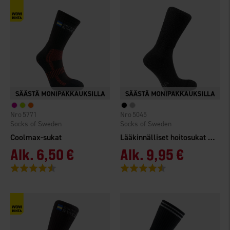
5771
5045
Socks of Sweden
Socks of Sweden
Coolmax-sukat
Lääkinnälliset hoitosukat Merinovilla
Alk.
6,50 €
Alk.
9,95 €
Arvio:
4.4 5:sta tähdestä
Arvio:
4.5 5:sta tähdestä