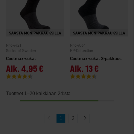
4421
4064
Socks of Sweden
EP-Collection
Coolmax-sukat
Coolmax-sukat 3-pakkaus
Alk.
4,95 €
Alk.
13 €
Arvio:
4.5 5:sta tähdestä
Arvio:
4.6 5:sta tähdestä
Tuotteet 1–20 kaikkiaan 24:sta
1
2