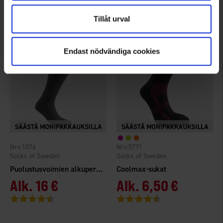
Arvio:
4.7 5:sta tähdestä
Arvio:
4.2 5:sta tähdestä
Tillåt urval
Endast nödvändiga cookies
1076
5771
Socks of Sweden
Socks of Sweden
Puolustusvoimien alkuperäissukat
Coolmax-sukat
Alk.
16 €
Alk.
6,50 €
Arvio:
4.7 5:sta tähdestä
Arvio:
4.4 5:sta tähdestä