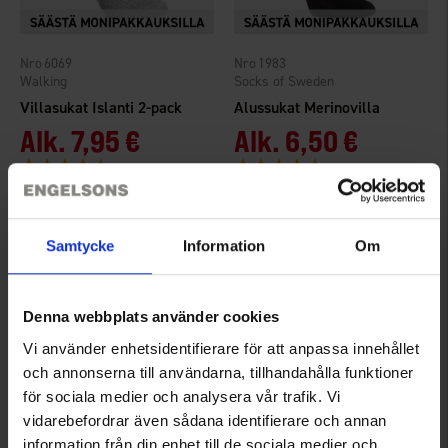
6069
1983
Walking
Socks of Sweden
Villasukat Islanti 2-pack
Alussukat Merinovilla
Alk.
7,95 €
Alk.
6,50 €
Arvio:
4.4 5:sta tähdestä
Arvio:
4.5 5:sta tähdestä
Samtycke
Information
Om
Denna webbplats använder cookies
Vi använder enhetsidentifierare för att anpassa innehållet
och annonserna till användarna, tillhandahålla funktioner
för sociala medier och analysera vår trafik. Vi
vidarebefordrar även sådana identifierare och annan
2646
5771
information från din enhet till de sociala medier och