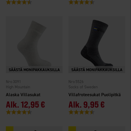
Arvio:
4.5 5:sta tähdestä
Arvio:
4.5 5:sta tähdestä
3091
5526
High Mountain
Socks of Sweden
Alaska Villasukat
Villafroteesukat Puolipitkä
Alk.
12,95 €
Alk.
9,95 €
Arvio:
4.8 5:sta tähdestä
Arvio:
4.5 5:sta tähdestä