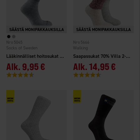
5045
5666
Socks of Sweden
Walking
Lääkinnälliset hoitosukat Merinovilla
Saapassukat 70% Villa 2-pack
Alk.
9,95 €
Alk.
14,95 €
Arvio:
4.5 5:sta tähdestä
Arvio:
4.6 5:sta tähdestä