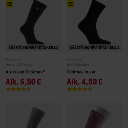
5770
5538
Socks of Sweden
EP-Collection
Alussukat Coolmax®
Coolmax-sukat
Alk.
6,50 €
Alk.
4,50 €
Arvio:
4.6 5:sta tähdestä
Arvio:
4.3 5:sta tähdestä