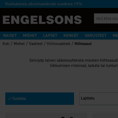
Ruotsalaista ulkoilmaelämää vuodesta 1974
NAISET
MIEHET
LAPSET
KENGÄT
VARUSTEET
ME
/
/
/
/
Koti
Miehet
Vaatteet
Hiihtovaatteet
Hiihtoasut
Selviydy talven sääolosuhteista miesten hiihtoasull
liikkumisen rinteissä, ladulla tai tuntur
Lajittelu
Suodata