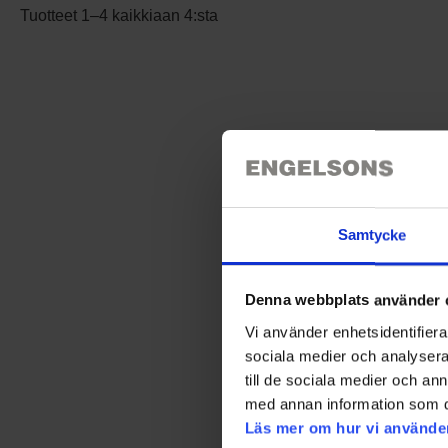
Tuotteet 1–4 kaikkiaan 4:sta
Samtycke
K
Tuu
Hengittävyys ja 
Säädettävät
Denna webbplats använder 
Kestävät k
Vi använder enhetsidentifierar
Toimivat taskut
sociala medier och analysera 
till de sociala medier och a
med annan information som du 
Läs mer om hur vi använde