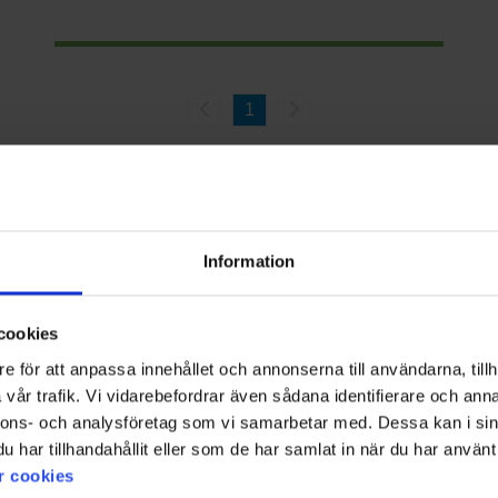
1
Ominaisuudet ja edut
Information
orkea vedenpitävyys:
Kestää sekä lumisateen että sateen pitkillä ret
lenpitävä materiaali:
Tarjoaa vakaan suojan myös voimakkaassa tu
ilmastointi:
Päästää ylimääräisen lämmön ja hien ulos intensiivisen
 toiminnot:
Henkseleitä, huppuja ja lumilukkoja voidaan säätää var
cookies
ohdat:
Vahvistetut polvet, kyynärpäät ja lahkeensuut pitkäaikaista k
e för att anpassa innehållet och annonserna till användarna, tillh
:
Tilaa varusteille ja pienille tavaroille, helposti saavutettavissa m
vår trafik. Vi vidarebefordrar även sådana identifierare och anna
RECCO-heijastimet:
Lisää turvallisuutta tunturi- ja laskettelutoiminn
nnons- och analysföretag som vi samarbetar med. Dessa kan i sin
har tillhandahållit eller som de har samlat in när du har använt 
Kysymyksiä ja vastauksia – Miesten hiihtoasut
r cookies