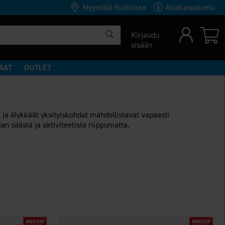
Myymälä Ruotsissa
Asiakaspalvelu
Kirjaudu
sisään
AAT
OUTLET
t ja älykkäät yksityiskohdat mahdollistavat vapaasti
ojan säästä ja aktiviteetista riippumatta.