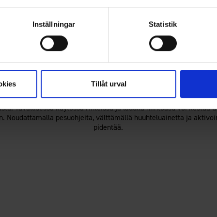
Miten säädän asun eri sääolosuhteisiin?
vat asun mukauttamista sään ja tuulen mukaan. Kerrospukeutumisen 
Inställningar
Statistik
mmittävä välikerros viileämmillä lämpötiloilla, tarjoaa suojan koko 
Minkä korkuinen vedenpitävyys hiihtoasulla tulisi olla?
kestää ennen kuin se alkaa vuotaa. Kevyeen lumisateeseen ja loskaan
00 mm toimii hyvin, kun taas haastavampiin olosuhteisiin suositella
okies
Tillåt urval
Miten kauan hiihtoasu kestää?
sta. Tavallisessa käytössä rinteissä ja ladulla hiihtoasu voi kestää
n. Noudattamalla pesuohjeita, välttämällä huuhteluainetta ja aktivoim
pidentää.