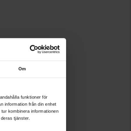
Om
killä.
ulessa.
 hiihtämisen aikana.
usteiden mukaan.
äyttöä varten.
andahålla funktioner för
yös hanskat kädessä.
n information från din enhet
assa.
 tur kombinera informationen
deras tjänster.