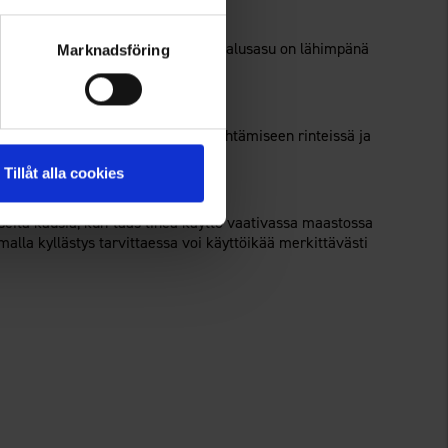
periaate, jossa kosteutta siirtävä alusasu on lähimpänä
Marknadsföring
päivän ajan.
 riittää 8 000 mm. Tavalliseen hiihtämiseen rinteissä ja
an 15 000 mm.
Tillåt alla cookies
 useita kausia, kun taas tiheä käyttö vaativassa maastossa
alla kyllästys tarvittaessa voi käyttöikää merkittävästi