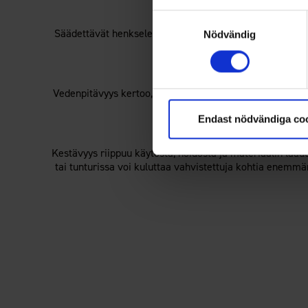
Samtyckesval
Säädettävät henkseleitä, huppuja ja lumilukot helpotta
Nödvändig
kehoa ja lä
Vedenpitävyys kertoo, kuinka paljon sadetta materiaali 
ladulla 10 0
Endast nödvändiga co
Kestävyys riippuu käytöstä, hoidosta ja materiaalin laadu
tai tunturissa voi kuluttaa vahvistettuja kohtia enemmä