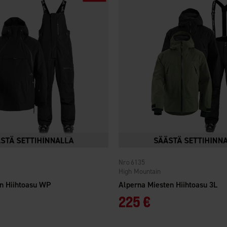
6135
High Mountain
en Hiihtoasu WP
Alperna Miesten Hiihtoasu 3L
225 €