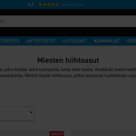
4.7
Perustuu 27231 ääneen
TSÄSTYS
AKTIVITEETIT
UUTUUDET
KAMPANJAT
OPP
Miesten hiihtoasut
a, joka kestää sekä kylmyyttä, lunta että tuulta. Kestävät materiaali
ivaelluksilla. Meiltä löydät hiihtoasut, jotka tarjoavat luotettavan su