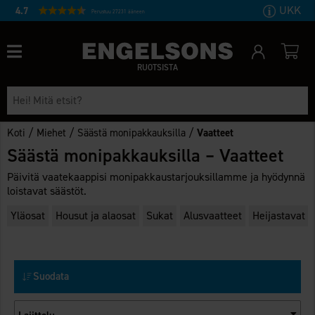
UKK
4.7
Perustuu 27231 ääneen
RUOTSISTA
/
/
/
Koti
Miehet
Säästä monipakkauksilla
Vaatteet
Säästä monipakkauksilla – Vaatteet
Päivitä vaatekaappisi monipakkaustarjouksillamme ja hyödynnä
loistavat säästöt.
Yläosat
Housut ja alaosat
Sukat
Alusvaatteet
Heijastavat v
Suodata