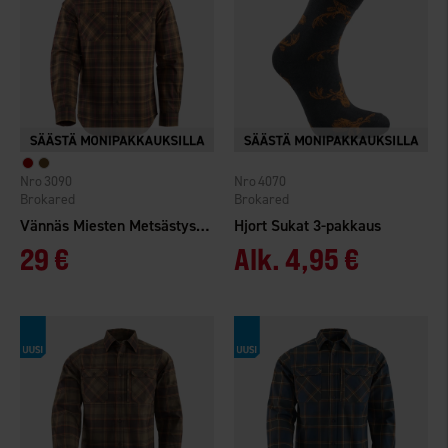
3090
4070
Brokared
Brokared
Vännäs Miesten Metsästyspaita
Hjort Sukat 3-pakkaus
29 €
Alk.
4,95 €