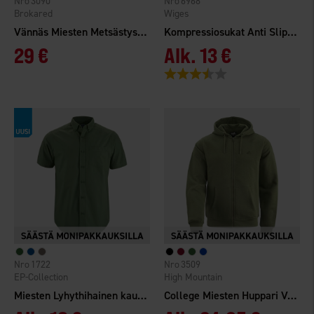
3090
6968
Brokared
Wiges
Vännäs Miesten Metsästyspaita
Kompressiosukat Anti Slip 18-22 mmHg
29 €
Alk.
13 €
Arvio:
3.8 5:sta tähdestä
1722
3509
EP-Collection
High Mountain
Miesten Lyhythihainen kauluspaita
College Miesten Huppari Vetoketjulla