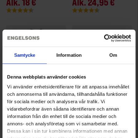
Alk.
18 €
Alk.
24,95 €
Arvio:
4.3 5:sta tähdestä
Arvio:
4.3 5:sta tähdestä
Samtycke
Information
Om
Denna webbplats använder cookies
Vi använder enhetsidentifierare för att anpassa innehållet
6393
4065
och annonserna till användarna, tillhandahålla funktioner
High Mountain
High Mountain
för sociala medier och analysera vår trafik. Vi
Miesten T-paita Merinovilla
Sukat Puuvilla 3-pakkaus
vidarebefordrar även sådana identifierare och annan
Alk.
32 €
Alk.
5,50 €
information från din enhet till de sociala medier och
annons- och analysföretag som vi samarbetar med.
Arvio:
4.5 5:sta tähdestä
Arvio:
3.9 5:sta tähdestä
Dessa kan i sin tur kombinera informationen med annan