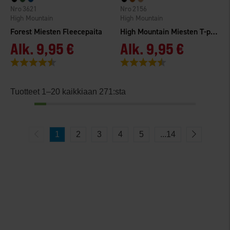
3621
2156
High Mountain
High Mountain
Forest Miesten Fleecepaita
High Mountain Miesten T-paita
Alk.
9,95 €
Alk.
9,95 €
Arvio:
4.3 5:sta tähdestä
Arvio:
4.6 5:sta tähdestä
Tuotteet 1–20 kaikkiaan 271:sta
1
2
3
4
5
...
14