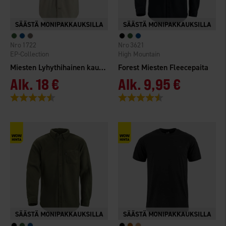
1722
3621
EP-Collection
High Mountain
Miesten Lyhythihainen kauluspaita
Forest Miesten Fleecepaita
Alk.
18 €
Alk.
9,95 €
Arvio:
4.3 5:sta tähdestä
Arvio:
4.3 5:sta tähdestä