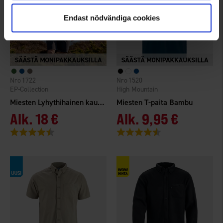
Endast nödvändiga cookies
1722
1520
EP-Collection
High Mountain
Miesten Lyhythihainen kauluspaita
Miesten T-paita Bambu
Alk.
18 €
Alk.
9,95 €
Arvio:
4.3 5:sta tähdestä
Arvio:
4.4 5:sta tähdestä