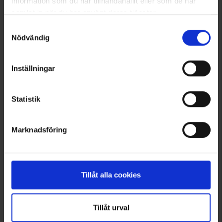
information som du har tillhandahållit eller som de har
samlat in när du har använt deras tjänster.
Läs mer om hur vi använder cookies
Samtyckesval
Nödvändig
Inställningar
Statistik
6393
2950
High Mountain
High Mountain
Marknadsföring
Miesten T-paita Merinovilla
Miesten Fleecepaita
Alk.
32 €
Alk.
9,95 €
Arvio:
4.5 5:sta tähdestä
Arvio:
4.5 5:sta tähdestä
Tillåt alla cookies
Tillåt urval