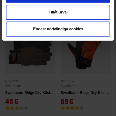
109 €
39 €
Arvio:
3.9 5:sta tähdestä
Arvio:
4.5 5:sta tähdestä
Tillåt urval
Endast nödvändiga cookies
7936
1664
Swedteam
Swedteam
Swedteam Ridge Dry Käsineet
Swedteam Ridge Dry Käsineet Fire
45 €
59 €
Arvio:
2.8 5:sta tähdestä
Arvio:
4.0 5:sta tähdestä