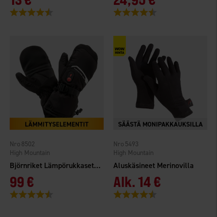
Arvio:
4.4 5:sta tähdestä
Arvio:
4.3 5:sta tähdestä
8502
5493
High Mountain
High Mountain
Björnriket Lämpörukkaset WP
Aluskäsineet Merinovilla
99 €
Alk.
14 €
Arvio:
4.6 5:sta tähdestä
Arvio:
4.4 5:sta tähdestä