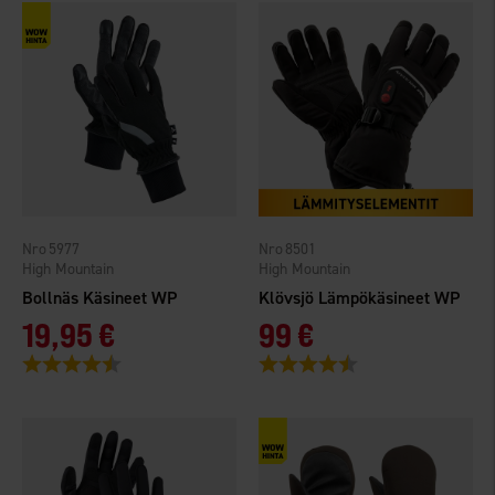
5977
8501
High Mountain
High Mountain
Bollnäs Käsineet WP
Klövsjö Lämpökäsineet WP
19,95 €
99 €
Arvio:
4.4 5:sta tähdestä
Arvio:
4.3 5:sta tähdestä