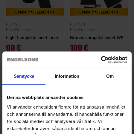
7933
7541
High Mountain
High Mountain
Light Lämpökäsineet Liner
Branäs Lämpökäsineet WP
99 €
109 €
Arvio:
3.6 5:sta tähdestä
Arvio:
4.2 5:sta tähdestä
Samtycke
Information
Om
Denna webbplats använder cookies
Vi använder enhetsidentifierare för att anpassa innehållet
och annonserna till användarna, tillhandahålla funktioner
för sociala medier och analysera vår trafik. Vi
vidarebefordrar även sådana identifierare och annan