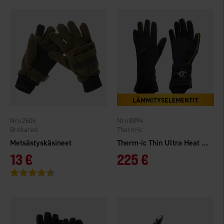
2606
8894
Brokared
Therm-ic
Metsästyskäsineet
Therm-ic Thin Ultra Heat Liner
13 €
225 €
Arvio:
4.2 5:sta tähdestä