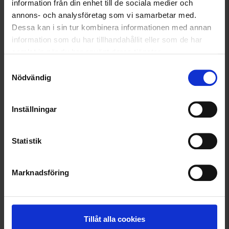
information från din enhet till de sociala medier och
1939
1623
Brokared
Brokared
annons- och analysföretag som vi samarbetar med.
Ampumakäsineet
Arjeplog Metsästyskäsineet
Dessa kan i sin tur kombinera informationen med annan
information som du har tillhandahållit eller som de har
14,95 €
19,95 €
samlat in när du har använt deras tjänster.
Arvio:
4.5 5:sta tähdestä
Arvio:
4.5 5:sta tähdestä
Läs mer om hur vi använder cookies
Samtyckesval
Nödvändig
Inställningar
Statistik
Marknadsföring
7542
6596
High Mountain
High Mountain
Svansåsen Lämpörukkaset WP
Vemdalen Sormikkaat WP
Tillåt alla cookies