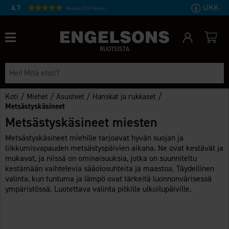
UKK
4.7
Perustuu 27231 ääneen
RUOTSISTA
/
/
/
/
Koti
Miehet
Asusteet
Hanskat ja rukkaset
Metsästyskäsineet
Metsästyskäsineet miesten
Metsästyskäsineet miehille tarjoavat hyvän suojan ja
liikkumisvapauden metsästyspäivien aikana. Ne ovat kestävät ja
mukavat, ja niissä on ominaisuuksia, jotka on suunniteltu
kestämään vaihtelevia sääolosuhteita ja maastoa. Täydellinen
valinta, kun tuntuma ja lämpö ovat tärkeitä luonnonvärisessä
ympäristössä. Luotettava valinta pitkille ulkoilupäiville.