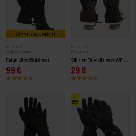
7932
4355
High Mountain
Brokared
Falun Lämpökäsineet
Sibirien Talvikäsineet WP Vihreä
99 €
29 €
Arvio:
3.4 5:sta tähdestä
Arvio:
4.0 5:sta tähdestä