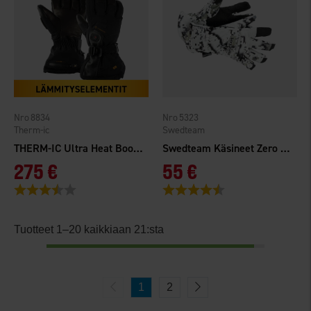
8834
5323
Therm-ic
Swedteam
THERM-IC Ultra Heat Boost Gloves Men
Swedteam Käsineet Zero Dry
275 €
55 €
Arvio:
3.8 5:sta tähdestä
Arvio:
4.7 5:sta tähdestä
Tuotteet 1–20 kaikkiaan 21:sta
1
2