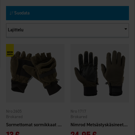
Suodata
Lajittelu
2605
1717
Brokared
Brokared
Sormettomat sormikkaat metsästys
Nimrod Metsästyskäsineet WP
13 €
24,95 €