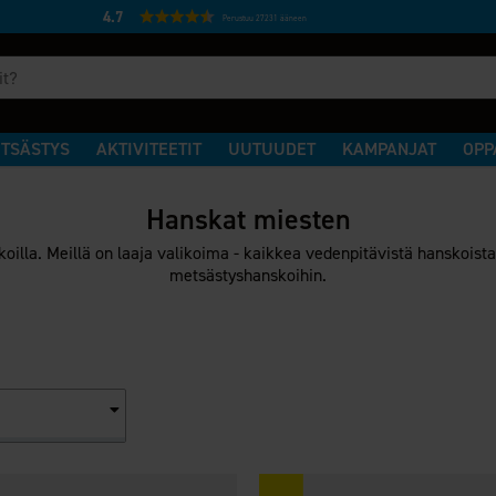
4.7
Perustuu 27231 ääneen
TSÄSTYS
AKTIVITEETIT
UUTUUDET
KAMPANJAT
OPP
Hanskat miesten
oilla. Meillä on laaja valikoima - kaikkea vedenpitävistä hanskoist
metsästyshanskoihin.