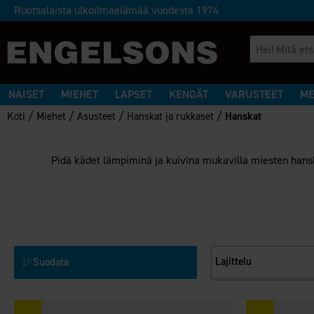
Ruotsalaista ulkoilmaelämää vuodesta 1974
NAISET
MIEHET
LAPSET
KENGÄT
VARUSTEET
ME
/
/
/
/
Koti
Miehet
Asusteet
Hanskat ja rukkaset
Hanskat
Pidä kädet lämpiminä ja kuivina mukavilla miesten hansk
Lajittelu
Suodata