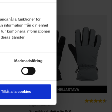
13 €
andahålla funktioner för
n information från din enhet
 tur kombinera informationen
deras tjänster.
Marknadsföring
Tillåt alla cookies
6898
Arvio:
4.5 5:sta tähdestä
Arvio:
4.5
High Mountain
Sormikkaat Heijastin WP