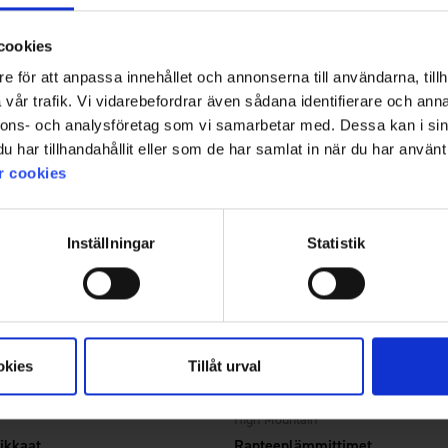
Alk.
4,95 €
cookies
e för att anpassa innehållet och annonserna till användarna, tillh
vår trafik. Vi vidarebefordrar även sådana identifierare och anna
nnons- och analysföretag som vi samarbetar med. Dessa kan i sin
har tillhandahållit eller som de har samlat in när du har använt 
r cookies
Inställningar
Statistik
okies
Tillåt urval
2409
Arvio:
4.5 5:sta tähdestä
High Mountain
ikkaat
Ranteenlämmittimet