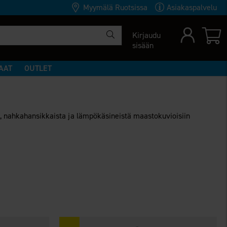
Myymälä Ruotsissa
Asiakaspalvelu
Kirjaudu
sisään
AAT
OUTLET
a, nahkahansikkaista ja lämpökäsineistä maastokuvioisiin