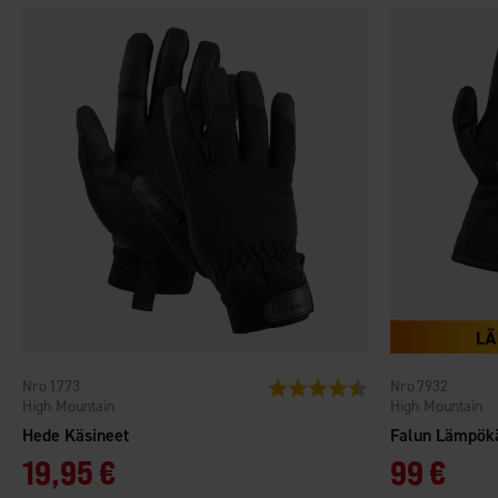
1773
7932
Arvio:
4.2 5:sta tähdestä
High Mountain
High Mountain
Hede Käsineet
Falun Lämpök
19,95 €
99 €