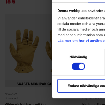
18 €
109 €
Denna webbplats använder 
Vi använder enhetsidentifierar
sociala medier och analysera 
till de sociala medier och a
med annan information som du 
Läs mer om hur vi använde
Samtyckesval
Nödvändig
Endast nödvändiga co
6599
8400
Arvio:
4.1 5:sta tähdestä
Brokared
High Mountain
Vildmark Nahkasormikkaat
Neulotut Sorm