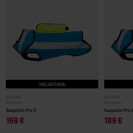
7061
7063
Brokared
Brokared
Suojaliivi Pro S
Suojaliivi Pro 
169 €
189 €