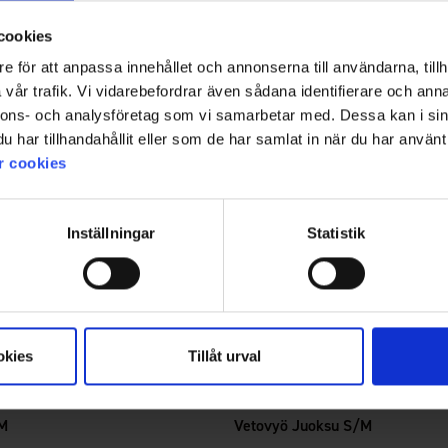
cookies
e för att anpassa innehållet och annonserna till användarna, tillh
vår trafik. Vi vidarebefordrar även sådana identifierare och anna
nnons- och analysföretag som vi samarbetar med. Dessa kan i sin
har tillhandahållit eller som de har samlat in när du har använt 
r cookies
Inställningar
Statistik
okies
Tillåt urval
5372
Arvio:
5.0 5:sta tähdestä
Kennel Equip
 M
Vetovyö Juoksu S/M