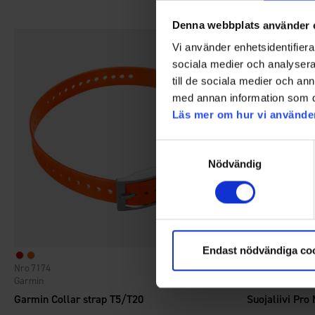
Denna webbplats använder 
Vi använder enhetsidentifierar
sociala medier och analysera 
till de sociala medier och a
med annan information som du 
Läs mer om hur vi använde
Samtyckesval
Nödvändig
Endast nödvändiga co
7174
7062
Arvio:
5.0 5:sta tähdestä
Garmin
Brokared
Garmin Collar strap T5/T20
Suojaliivi Pro