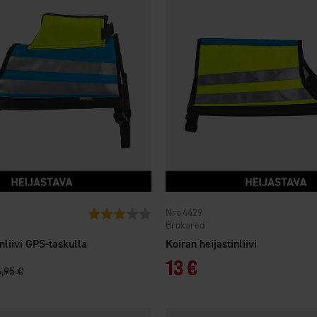
4429
tä
Arvio:
3.0 5:sta tähdestä
Brokared
inliivi GPS-taskulla
Koiran heijastinliivi
13 €
,95 €