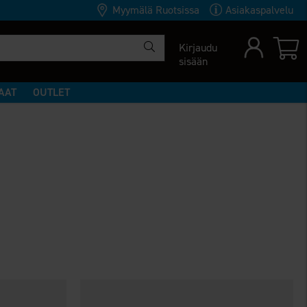
Myymälä Ruotsissa
Asiakaspalvelu
Kirjaudu
sisään
AAT
OUTLET