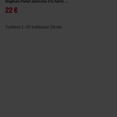
Dogman Punot jälkiliina Iris harm 15m
22 €
Tuotteet 1–20 kaikkiaan 26:sta