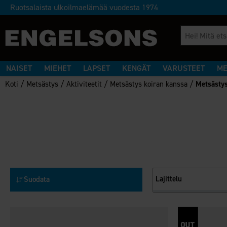
Ruotsalaista ulkoilmaelämää vuodesta 1974
NAISET
MIEHET
LAPSET
KENGÄT
VARUSTEET
ME
/
/
/
/
Koti
Metsästys
Aktiviteetit
Metsästys koiran kanssa
Metsästys
Lajittelu
Suodata