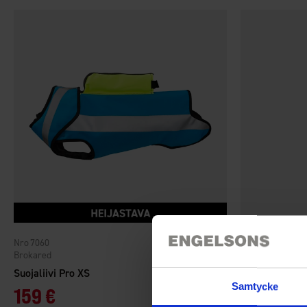
7060
2356
Brokared
Dogman
Suojaliivi Pro XS
Samtycke
159 €
22 €