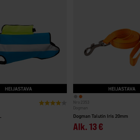
2353
Arvio:
4.0 5:sta tähdestä
Dogman
L
Dogman Talutin Iris 20mm
Alk.
13 €