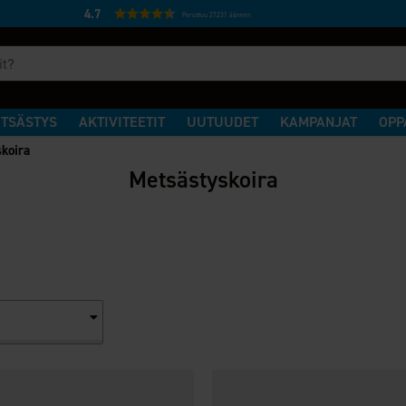
4.7
Perustuu 27231 ääneen
TSÄSTYS
AKTIVITEETIT
UUTUUDET
KAMPANJAT
OPP
koira
Metsästyskoira