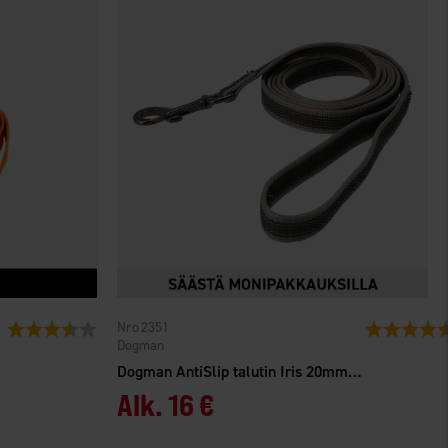
2351
Arvio:
3.8 5:sta tähdestä
Arvio:
Dogman
Dogman AntiSlip talutin Iris 20mm har
Alk.
16 €