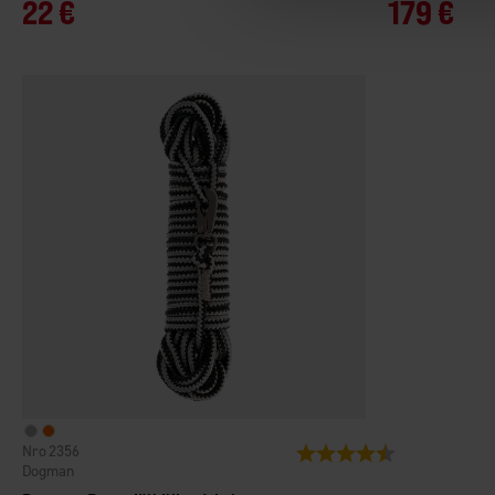
22 €
179 €
2356
Arvio:
4.8 5:sta tähdes
Dogman