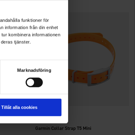
andahålla funktioner för
n information från din enhet
 tur kombinera informationen
deras tjänster.
Marknadsföring
Tillåt alla cookies
7184
Arvio:
4.0 5:sta tähdestä
Garmin
Garmin Collar Strap T5 Mini