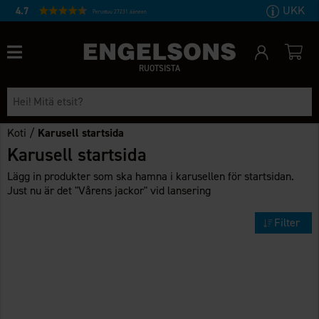
UKK
4.7
Perustuu 27231 ääneen
RUOTSISTA
Koti
/
Karusell startsida
Karusell startsida
Lägg in produkter som ska hamna i karusellen för startsidan.
Just nu är det "Vårens jackor" vid lansering
Filter