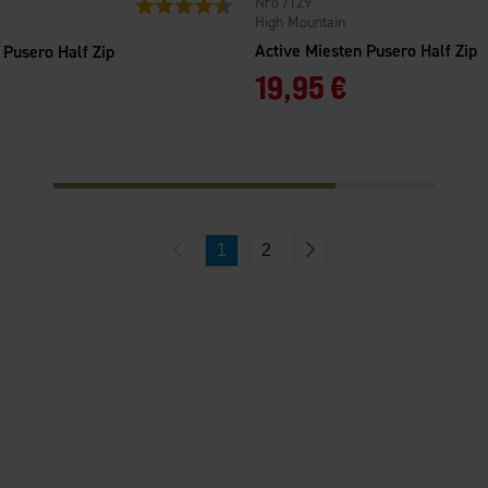
7129
Arvio:
4.5 5:sta tähdestä
High Mountain
Active Miesten Pusero Half Zip
 Pusero Half Zip
19,95 €
1
2