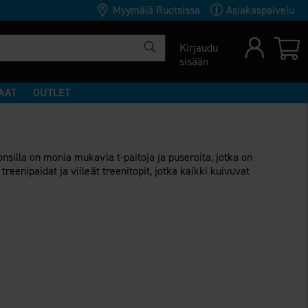
Myymälä Ruotsissa
Asiakaspalvelu
Kirjaudu
sisään
AAT
OUTLET
nsilla on monia mukavia t-paitoja ja puseroita, jotka on
eenipaidat ja viileät treenitopit, jotka kaikki kuivuvat