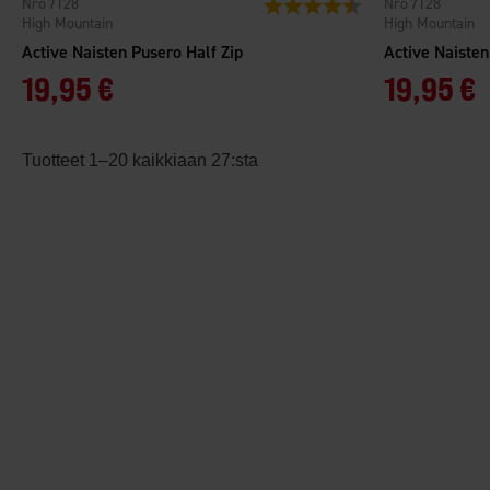
7128
7128
Arvio:
4.5 5:sta tähdestä
High Mountain
High Mountain
Active Naisten Pusero Half Zip
Active Naisten
19,95 €
19,95 €
Tuotteet 1–20 kaikkiaan 27:sta