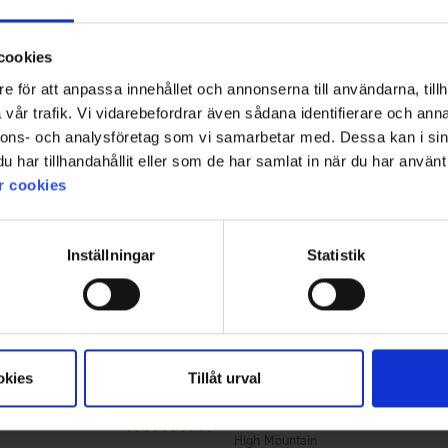
19,95 €
cookies
e för att anpassa innehållet och annonserna till användarna, tillh
vår trafik. Vi vidarebefordrar även sådana identifierare och anna
nnons- och analysföretag som vi samarbetar med. Dessa kan i sin
har tillhandahållit eller som de har samlat in när du har använt 
r cookies
Inställningar
Statistik
okies
Tillåt urval
7143
Arvio:
4.5 5:sta tähdestä
High Mountain