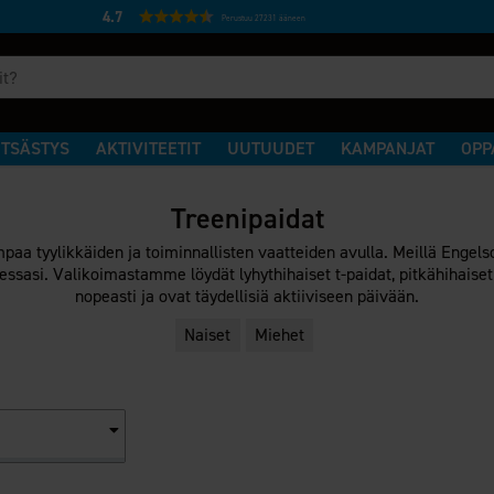
4.7
Perustuu 27231 ääneen
TSÄSTYS
AKTIVITEETIT
UUTUUDET
KAMPANJAT
OPP
Treenipaidat
aa tyylikkäiden ja toiminnallisten vaatteiden avulla. Meillä Engelso
sasi. Valikoimastamme löydät lyhythihaiset t-paidat, pitkähihaiset tr
nopeasti ja ovat täydellisiä aktiiviseen päivään.
Naiset
Miehet