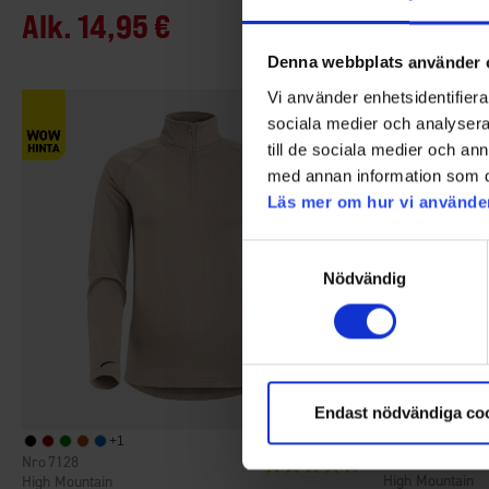
Alk.
14,95 €
19,95 €
Denna webbplats använder 
Vi använder enhetsidentifierar
sociala medier och analysera 
till de sociala medier och a
med annan information som du 
Läs mer om hur vi använde
Samtyckesval
Nödvändig
Endast nödvändiga co
+
1
3575
7128
Arvio:
4.5 5:sta tähdestä
High Mountain
High Mountain