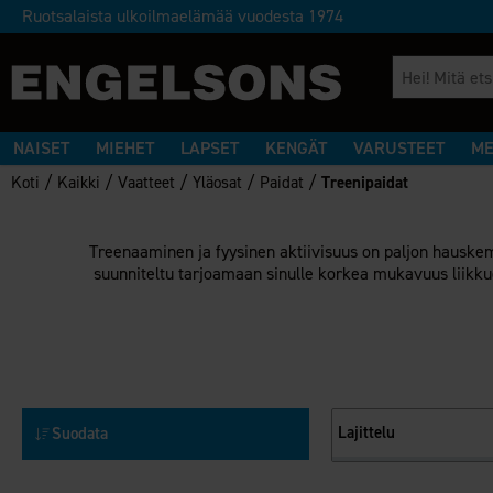
Ruotsalaista ulkoilmaelämää vuodesta 1974
NAISET
MIEHET
LAPSET
KENGÄT
VARUSTEET
ME
/
/
/
/
/
Koti
Kaikki
Vaatteet
Yläosat
Paidat
Treenipaidat
Treenaaminen ja fyysinen aktiivisuus on paljon hauskemp
suunniteltu tarjoamaan sinulle korkea mukavuus liikkues
Lajittelu
Suodata