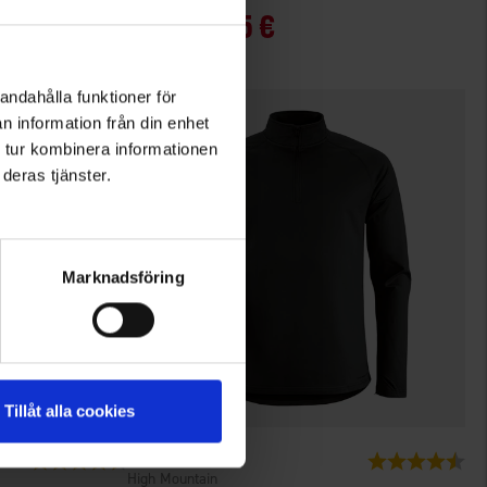
Alk.
14,95 €
andahålla funktioner för
n information från din enhet
 tur kombinera informationen
deras tjänster.
Marknadsföring
Tillåt alla cookies
7129
Arvio:
4.5 5:sta tähdestä
Arvio:
4.6
High Mountain