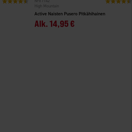
7142
Arvio:
4.6 5:sta tähdestä
Arvio:
High Mountain
Active Naisten Pusero Pitkähihainen
Alk.
14,95 €