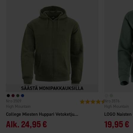
3509
3576
Arvio:
4.3 5:sta tähdes
High Mountain
High Mountain
College Miesten Huppari Vetoketjulla
LOGO Naisten 
Alk.
24,95 €
19,95 €