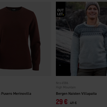
6586
High Mountain
 Pusero Merinovilla
Bergen Naisten Villapaita
29 €
49 €