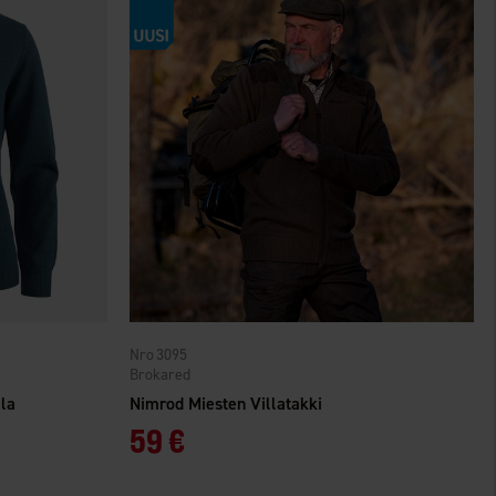
3095
Brokared
lla
Nimrod Miesten Villatakki
59 €