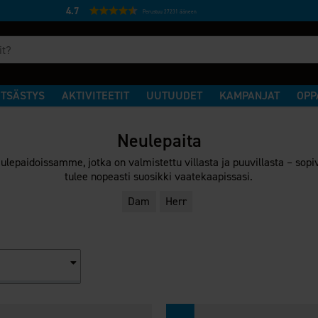
4.7
Perustuu 27231 ääneen
TSÄSTYS
AKTIVITEETIT
UUTUUDET
KAMPANJAT
OPP
Neulepaita
aidoissamme, jotka on valmistettu villasta ja puuvillasta – sopiv
tulee nopeasti suosikki vaatekaapissasi.
Dam
Herr