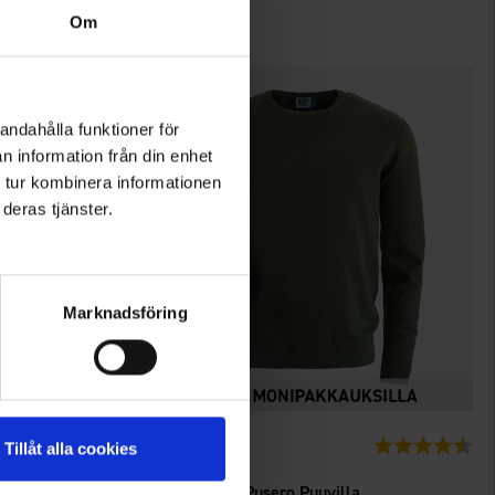
59 €
Om
andahålla funktioner för
n information från din enhet
 tur kombinera informationen
deras tjänster.
Marknadsföring
1599
Arvio:
4.4 5:sta tähdestä
Arvio:
4.6
Tillåt alla cookies
EP-Collection
Torsby Miesten Pusero Puuvilla