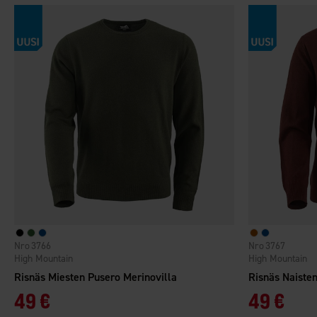
3766
3767
High Mountain
High Mountain
Risnäs Miesten Pusero Merinovilla
Risnäs Naisten
49 €
49 €