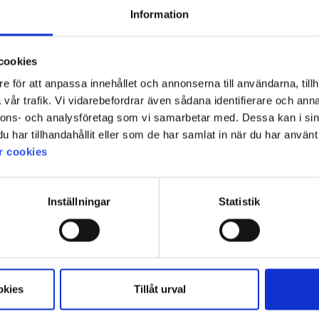
39 €
Information
cookies
e för att anpassa innehållet och annonserna till användarna, tillh
vår trafik. Vi vidarebefordrar även sådana identifierare och anna
nnons- och analysföretag som vi samarbetar med. Dessa kan i sin
har tillhandahållit eller som de har samlat in när du har använt 
r cookies
Inställningar
Statistik
2505
Arvio:
4.6 5:sta tähdestä
okies
Tillåt urval
High Mountain
n Villapaita
Shetland Naisten Villapaita