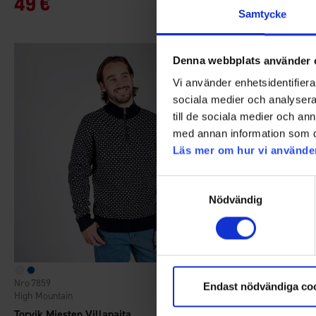
49 €
59 €
Samtycke
Denna webbplats använder 
Vi använder enhetsidentifierar
sociala medier och analysera 
till de sociala medier och a
med annan information som du 
Läs mer om hur vi använde
Samtyckesval
Nödvändig
7859
1677
Arvio:
4.5 5:sta tähdestä
Endast nödvändiga co
High Mountain
Brokared
Torvik Miesten Villapaita
Nimrod Mieste