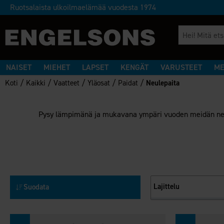
Ruotsalaista ulkoilmaelämää vuodesta 1974
NAISET
MIEHET
LAPSET
KENGÄT
VARUSTEET
ME
/
/
/
/
/
Koti
Kaikki
Vaatteet
Yläosat
Paidat
Neulepaita
Pysy lämpimänä ja mukavana ympäri vuoden meidän neulep
Lajittelu
Suodata