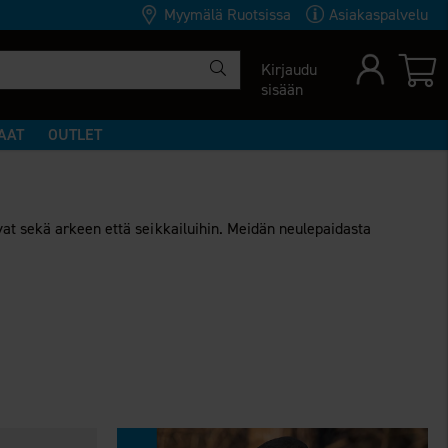
Myymälä Ruotsissa
Asiakaspalvelu
Kirjaudu
sisään
AAT
OUTLET
at sekä arkeen että seikkailuihin. Meidän neulepaidasta