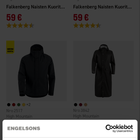
Falkenberg Naisten Kuoritakki 2.0 WP
Falkenberg Naisten Kuoritakki 2.0 WP
59 €
59 €
Arvio:
4.3 5:sta tähdestä
Arvio:
4.3 5:sta tähdestä
+
2
3842
2517
High Mountain
High Mountain
Alvik Naisten Sadetakki WP
Falkenberg Miesten Kuoritakki 2.0 WP
55 €
59 €