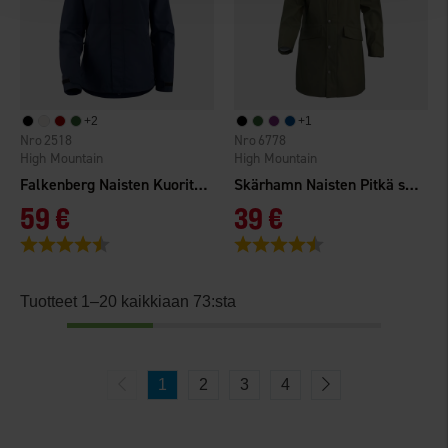
+
2
+
1
2518
6778
High Mountain
High Mountain
Falkenberg Naisten Kuoritakki 2.0 WP
Skärhamn Naisten Pitkä sadetakki WP
59 €
39 €
Arvio:
4.3 5:sta tähdestä
Arvio:
4.6 5:sta tähdestä
Tuotteet 1–20 kaikkiaan 73:sta
1
2
3
4