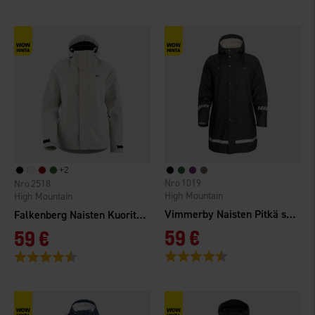
+
2
1019
2518
High Mountain
High Mountain
Vimmerby Naisten Pitkä sadetakki Vuorattu
Falkenberg Naisten Kuoritakki 2.0 WP
59 €
59 €
Arvio:
4.6 5:sta tähdestä
Arvio:
4.3 5:sta tähdestä