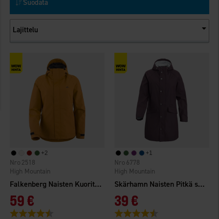
Suodata
Lajittelu
+
2
+
1
2518
6778
High Mountain
High Mountain
Falkenberg Naisten Kuoritakki 2.0 WP
Skärhamn Naisten Pitkä sadetakki WP
59 €
39 €
Arvio:
4.3 5:sta tähdestä
Arvio:
4.6 5:sta tähdestä