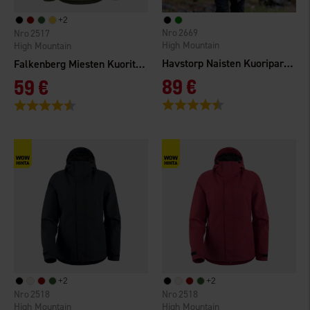
+
2
2669
2517
High Mountain
High Mountain
Havstorp Naisten Kuoriparkatakki WP
Falkenberg Miesten Kuoritakki 2.0 WP
89 €
59 €
Arvio:
4.2 5:sta tähdestä
Arvio:
4.4 5:sta tähdestä
+
2
+
2
2518
2518
High Mountain
High Mountain