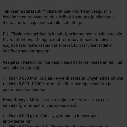
Tekniset materiaalit:
Yhdistävät usein korkean vesipilarin
hyvään hengittävyyteen. Ne siirtävät kosteutta ja hikeä pois
iholta, mutta suojaavat samalla sateelta ja
PU:
Täysin vedenpitävä ja kestävä, erinomainen rankkasateisiin.
PU-vaatteet eivät hengitä, mutta tarjoavat maksimaalisen
suojan kastumista vastaan ja sopivat, kun tarvitset todella
kestävän sadekamppeen.
Vesipilari:
Kertoo, kuinka paljon sadetta takki kestää ennen kuin
vesi alkaa tulla läpi.
Noin 5 000 mm:
Suojaa kevyeltä sateelta lyhyen aikaa ulkona
Noin 8 000–10 000+ mm:
Kestää rankempaa sadetta ja
pidempiä ulkoiluhetkiä
Hengittävyys:
Mittaa, kuinka paljon kosteutta siirtyy pois
kehosta (grammaa/m² vuorokaudessa).
Noin 5 000 g/m²/24h: Lyhyempiin ja kevyempiin
aktiviteetteihin
Noin 8 000 g/m²/24h: Pidempiin tai intensiivisempiin