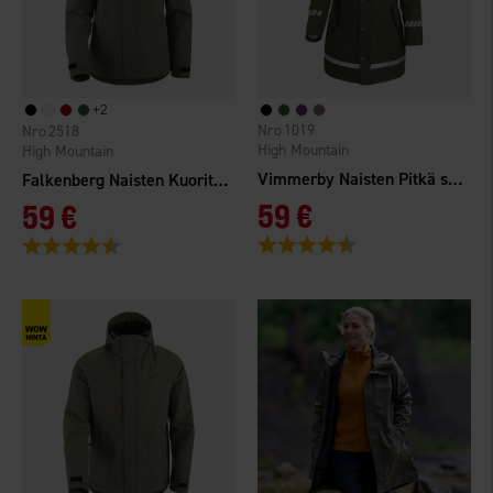
+
2
1019
2518
High Mountain
High Mountain
Vimmerby Naisten Pitkä sadetakki Vuorattu
Falkenberg Naisten Kuoritakki 2.0 WP
59 €
59 €
Arvio:
4.6 5:sta tähdestä
Arvio:
4.3 5:sta tähdestä