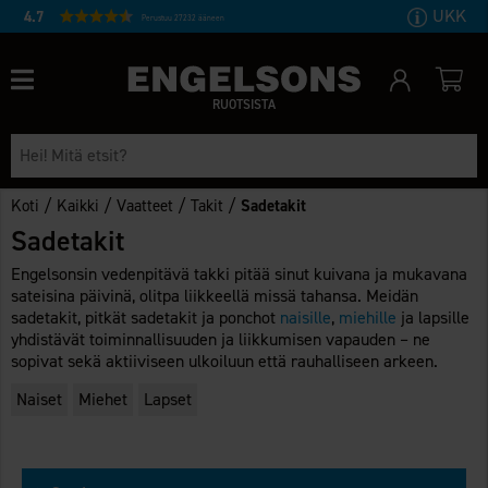
UKK
4.7
Perustuu 27232 ääneen
RUOTSISTA
/
/
/
/
Koti
Kaikki
Vaatteet
Takit
Sadetakit
Sadetakit
Engelsonsin vedenpitävä takki pitää sinut kuivana ja mukavana
sateisina päivinä, olitpa liikkeellä missä tahansa. Meidän
sadetakit, pitkät sadetakit ja ponchot
naisille
,
miehille
ja lapsille
yhdistävät toiminnallisuuden ja liikkumisen vapauden – ne
sopivat sekä aktiiviseen ulkoiluun että rauhalliseen arkeen.
Naiset
Miehet
Lapset