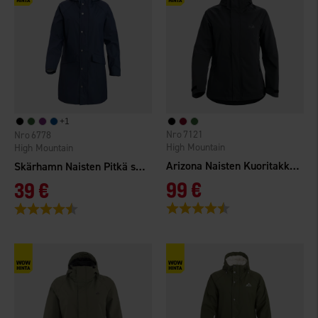
+
1
7121
6778
High Mountain
High Mountain
Arizona Naisten Kuoritakki WP
Skärhamn Naisten Pitkä sadetakki WP
99 €
39 €
Arvio:
4.5 5:sta tähdestä
Arvio:
4.6 5:sta tähdestä