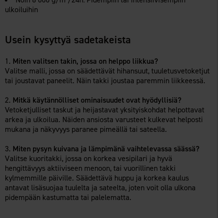
ulkoiluihin
Usein kysyttyä sadetakeista
Miten valitsen takin, jossa on helppo liikkua?
Valitse malli, jossa on säädettävät hihansuut, tuuletusvetoketjut
tai joustavat paneelit. Näin takki joustaa paremmin liikkeessä.
Mitkä käytännölliset ominaisuudet ovat hyödyllisiä?
Vetoketjulliset taskut ja heijastavat yksityiskohdat helpottavat
arkea ja ulkoilua. Näiden ansiosta varusteet kulkevat helposti
mukana ja näkyvyys paranee pimeällä tai sateella.
Miten pysyn kuivana ja lämpimänä vaihtelevassa säässä?
Valitse kuoritakki, jossa on korkea vesipilari ja hyvä
hengittävyys aktiiviseen menoon, tai vuorillinen takki
kylmemmille päiville. Säädettävä huppu ja korkea kaulus
antavat lisäsuojaa tuulelta ja sateelta, joten voit olla ulkona
pidempään kastumatta tai palelematta.