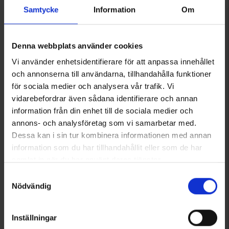
Arvio:
4.5 5:sta tähdestä
Arvio:
4.4 5:sta tähdestä
Samtycke
Information
Om
Denna webbplats använder cookies
Vi använder enhetsidentifierare för att anpassa innehållet
och annonserna till användarna, tillhandahålla funktioner
för sociala medier och analysera vår trafik. Vi
vidarebefordrar även sådana identifierare och annan
information från din enhet till de sociala medier och
annons- och analysföretag som vi samarbetar med.
Dessa kan i sin tur kombinera informationen med annan
3842
1019
information som du har tillhandahållit eller som de har
High Mountain
High Mountain
samlat in när du har använt deras tjänster.
Alvik Naisten Sadetakki WP
Vimmerby Naisten Pitkä sadetakki Vuorattu
Läs mer om hur vi använder cookies
Samtyckesval
55 €
59 €
Nödvändig
Arvio:
4.5 5:sta tähdestä
Arvio:
4.6 5:sta tähdestä
Inställningar