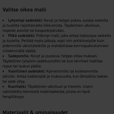
Valitse oikea malli
Lyhyempi sadetakki:
Kevyt ja helppo pukea, suojaa sateelta
ja tuulelta rajoittamatta liikkumista. Täydellinen ulkoiluun,
nopeille asioille tai kaupunkipäivään.
Pitkä sadetakki:
Pidempi malli, joka antaa lisäsuojaa sateelta
ja tuulelta. Peittää myös jalkoja, sopii niin arkikävelyille kuin
pidemmille ulkoiluhetkille ja mahdollistaa kerrospukeutumisen
viileämmällä säällä.
Sadeponcho:
Kevyt ja joustava, helppo ottaa mukaan.
Täydellinen lyhyisiin sadekuuroihin tai kun tarvitset lisätilaa
repun tai laukun päälle.
Vuorillinen sadetakki:
Kylmemmille tai kosteammille
päiville. Antaa lisälämpöä ja mukavuutta, kun lämpötila laskee
tai sade yltyy.
Kuoritakki:
Täydellinen ulkoiluun ja treeniin. Usein
valmistettu teknisistä materiaaleista, joissa on hyvä
hengittävyys.
Materiaalit & ominaisuudet