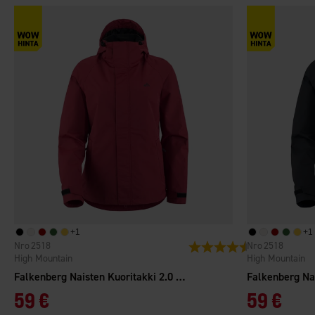
+
1
+
1
2518
2518
Arvio:
4.3 5:sta tähdes
High Mountain
High Mountain
Falkenberg Naisten Kuoritakki 2.0 WP
59 €
59 €