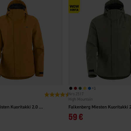
+
1
2517
tä
Arvio:
4.3 5:sta tähdestä
High Mountain
Falkenberg Naisten Kuoritakki 2.0 WP
59 €