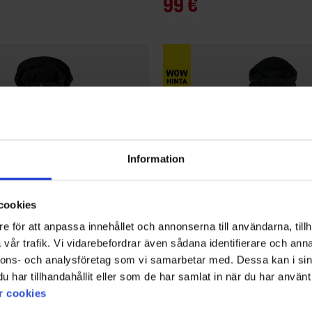
99 €
Information
cookies
e för att anpassa innehållet och annonserna till användarna, tillh
vår trafik. Vi vidarebefordrar även sådana identifierare och anna
nnons- och analysföretag som vi samarbetar med. Dessa kan i sin
har tillhandahållit eller som de har samlat in när du har använt 
7120
Arvio:
4.5 5:sta tähdestä
tä
High Mountain
r cookies
n Sadetakki WP
Arizona Miesten Kuoritakki WP