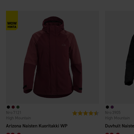
7121
3905
Arvio:
4.5 5:sta tähdestä
High Mountain
High Mountain
Arizona Naisten Kuoritakki WP
Duvhult Naist