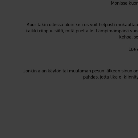
Monissa kuori
Kuoritakin ollessa uloin kerros voit helposti mukautta
kaikki riippuu siitä, mitä puet alle. Lämpimämpänä vuod
kehoa, s
Lue
Jonkin ajan käytön tai muutaman pesun jälkeen sinun on uu
puhdas, jotta lika ei kiinni