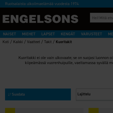
Ruotsalaista ulkoilmaelämää vuodesta 1974
NAISET
MIEHET
LAPSET
KENGÄT
VARUSTEET
ME
/
/
/
/
Koti
Kaikki
Vaatteet
Takit
Kuoritakit
Kuoritakki ei ole vain ulkovaate; se on suojasi luonnon o
kiipeämässä vuorenhuipuille, vaeltamassa syvällä met
Lajittelu
Suodata