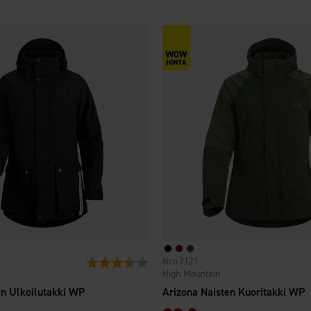
7121
Arvio:
3.4 5:sta tähdestä
High Mountain
en Ulkoilutakki WP
Arizona Naisten Kuoritakki WP