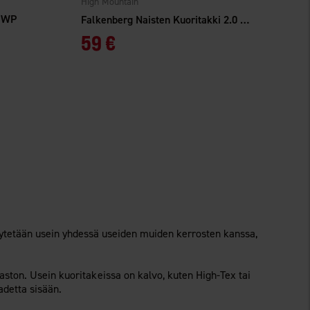
High Mountain
t WP
Falkenberg Naisten Kuoritakki 2.0 WP
59 €
 käytetään usein yhdessä useiden muiden kerrosten kanssa,
aston. Usein kuoritakeissa on kalvo, kuten High-Tex tai
adetta sisään.