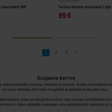
High Mountain
n Kuoritakki WP
Tarfala Naisten Kuoritakki Ligh
99 €
1
2
3
Suojaava kerros
ua sääolosuhteilta; tuulelta, sateelta ja lumelta. Koska kuoritakkia
on myös tärkeää, että takki hengittää ja päästää kosteuden ulos.
teriaalista, jossa on hengittävä kalvo, joka tarjoaa miellyttävän ilm
laminointi. Kalvo päästää kosteuden ulos päästämättä kosteutta ja s