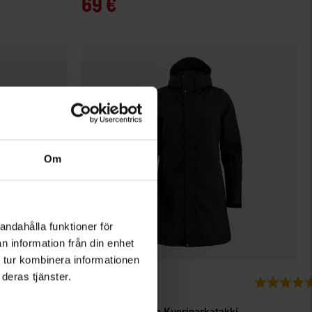
69 €
Om
andahålla funktioner för
n information från din enhet
 tur kombinera informationen
deras tjänster.
2669
Arvio:
4.5 5:sta tähdestä
Arvio:
High Mountain
Havstorp Naisten Kuoriparkatakki WP