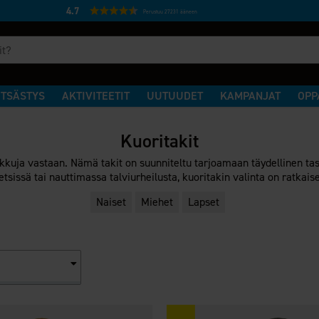
4.7
Perustuu 27231 ääneen
TSÄSTYS
AKTIVITEETIT
UUTUUDET
KAMPANJAT
OPP
Kuoritakit
ikkuja vastaan. Nämä takit on suunniteltu tarjoamaan täydellinen tas
sissä tai nauttimassa talviurheilusta, kuoritakin valinta on ratkais
Naiset
Miehet
Lapset