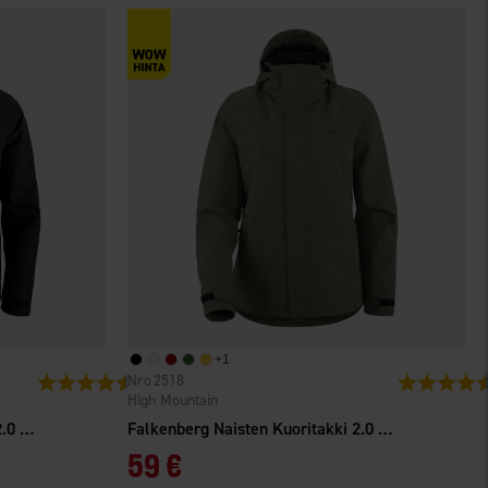
+
1
2518
Arvio:
4.4 5:sta tähdestä
Arvio:
High Mountain
Falkenberg Miesten Kuoritakki 2.0 WP
Falkenberg Naisten Kuoritakki 2.0 WP
59 €