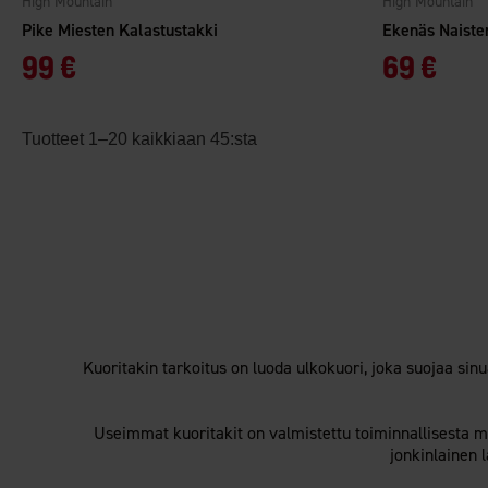
High Mountain
High Mountain
Pike Miesten Kalastustakki
Ekenäs Naiste
99 €
69 €
Tuotteet 1–20 kaikkiaan 45:sta
Kuoritakin tarkoitus on luoda ulkokuori, joka suojaa sin
Useimmat kuoritakit on valmistettu toiminnallisesta ma
jonkinlainen 