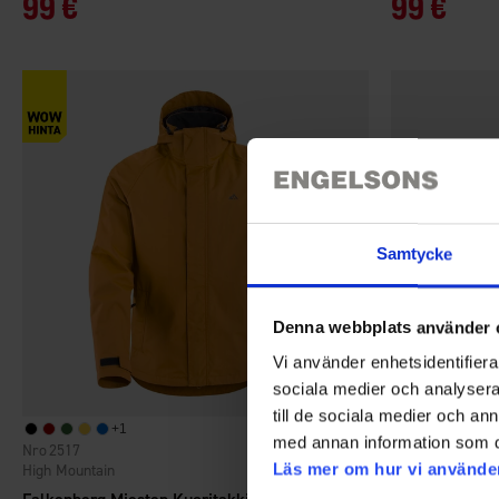
99 €
99 €
Samtycke
Denna webbplats använder 
Vi använder enhetsidentifierar
sociala medier och analysera 
till de sociala medier och a
+
1
med annan information som du 
1470
2517
Arvio:
4.4 5:sta tähdes
High Mountain
Läs mer om hur vi använde
High Mountain
Helags Mieste