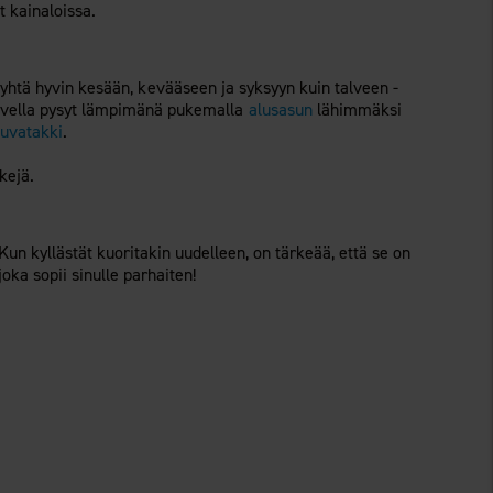
t kainaloissa.
 yhtä hyvin kesään, kevääseen ja syksyyn kuin talveen -
 Talvella pysyt lämpimänä pukemalla
alusasun
lähimmäksi
tuvatakki
.
kejä.
Kun kyllästät kuoritakin uudelleen, on tärkeää, että se on
 joka sopii sinulle parhaiten!