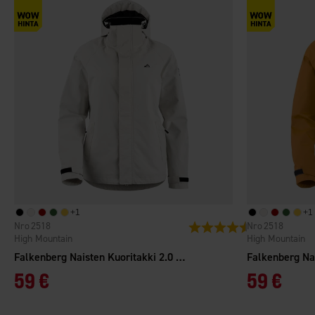
+
1
+
1
2518
2518
Arvio:
4.3 5:sta tähdes
High Mountain
High Mountain
Falkenberg Naisten Kuoritakki 2.0 WP
59 €
59 €