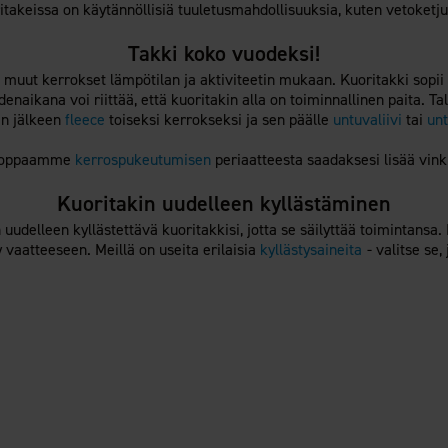
takeissa on käytännöllisiä tuuletusmahdollisuuksia, kuten vetoketju
Takki koko vuodeksi!
a muut kerrokset lämpötilan ja aktiviteetin mukaan. Kuoritakki sopii
enaikana voi riittää, että kuoritakin alla on toiminnallinen paita.
en jälkeen
fleece
toiseksi kerrokseksi ja sen päälle
untuvaliivi
tai
un
 oppaamme
kerrospukeutumisen
periaatteesta saadaksesi lisää vink
Kuoritakin uudelleen kyllästäminen
delleen kyllästettävä kuoritakkisi, jotta se säilyttää toimintansa. 
ty vaatteeseen. Meillä on useita erilaisia
kyllästysaineita
- valitse se,