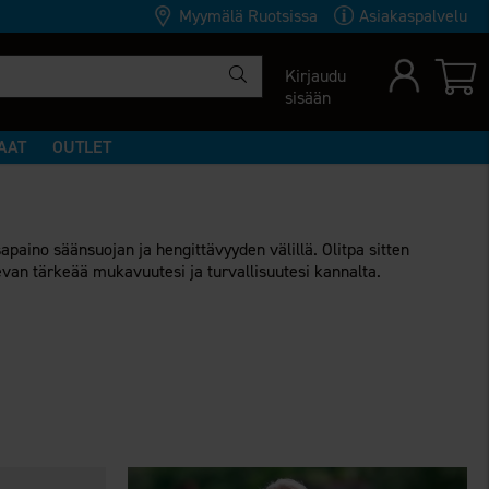
Myymälä Ruotsissa
Asiakaspalvelu
Kirjaudu
sisään
AAT
OUTLET
apaino säänsuojan ja hengittävyyden välillä. Olitpa sitten
evan tärkeää mukavuutesi ja turvallisuutesi kannalta.