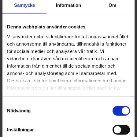
Samtycke
Information
Om
Denna webbplats använder cookies
Vi använder enhetsidentifierare för att anpassa innehållet
1736
1737
och annonserna till användarna, tillhandahålla funktioner
Brokared
Brokared
för sociala medier och analysera vår trafik. Vi
Mittådalen Miesten Fleecetakki
Mittådalen Naisten Fleecetakki
vidarebefordrar även sådana identifierare och annan
49 €
49 €
information från din enhet till de sociala medier och
annons- och analysföretag som vi samarbetar med.
Arvio:
4.6 5:sta tähdestä
Arvio:
4.8 5:sta tähdestä
Dessa kan i sin tur kombinera informationen med annan
information som du har tillhandahållit eller som de har
Tuotteet 1–4 kaikkiaan 4:sta
samlat in när du har använt deras tjänster.
Läs mer om hur vi använder cookies
Samtyckesval
Nödvändig
1
Inställningar