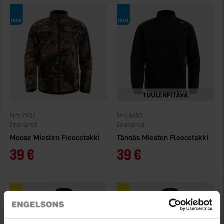
7937
6953
Brokared
Brokared
Moose Miesten Fleecetakki
Tännäs Miesten Fleecetakki
39 €
39 €