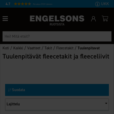
UKK
4.7
Perustuu 27231 ääneen
RUOTSISTA
/
/
/
/
/
Koti
Kaikki
Vaatteet
Takit
Fleecetakit
Tuulenpitavat
Tuulenpitävät fleecetakit ja fleeceliivit
Suodata
Lajittelu