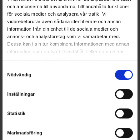
Alk.
3,95 €
Alk.
6,50 €
och annonserna till användarna, tillhandahålla funktioner
Arvio:
4.4 5:sta tähdestä
Arvio:
4.5 5:sta tähdestä
för sociala medier och analysera vår trafik. Vi
vidarebefordrar även sådana identifierare och annan
information från din enhet till de sociala medier och
annons- och analysföretag som vi samarbetar med.
Dessa kan i sin tur kombinera informationen med annan
information som du har tillhandahållit eller som de har
samlat in när du har använt deras tjänster.
Läs mer om hur vi använder cookies
Samtyckesval
Nödvändig
Inställningar
6781
5538
Socks of Sweden
EP-Collection
Metsästyssukat Puolipitkä
Coolmax-sukat
Statistik
Alk.
11,65 €
Alk.
4,50 €
Arvio:
4.5 5:sta tähdestä
Arvio:
4.3 5:sta tähdestä
Marknadsföring