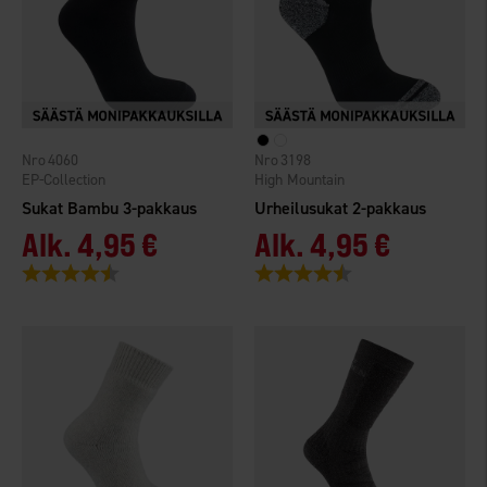
4060
3198
EP-Collection
High Mountain
Sukat Bambu 3-pakkaus
Urheilusukat 2-pakkaus
Alk.
4,95 €
Alk.
4,95 €
Arvio:
4.3 5:sta tähdestä
Arvio:
4.2 5:sta tähdestä