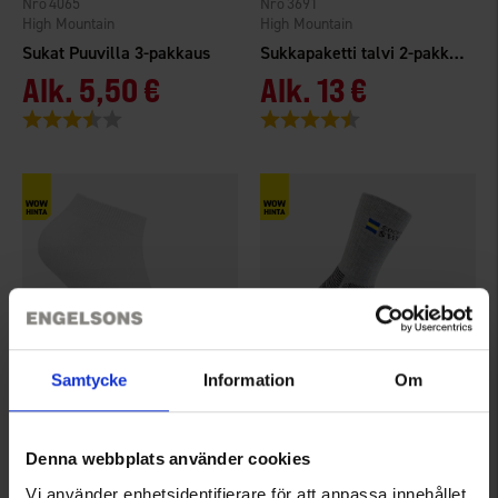
4065
3691
High Mountain
High Mountain
Sukat Puuvilla 3-pakkaus
Sukkapaketti talvi 2-pakkaus
Alk.
5,50 €
Alk.
13 €
Arvio:
3.9 5:sta tähdestä
Arvio:
4.5 5:sta tähdestä
Samtycke
Information
Om
4061
2003
EP-Collection
Socks of Sweden
Denna webbplats använder cookies
Nilkkasukat Bambu 3-pakkaus
Sukat Coolmax® Harmaa
Vi använder enhetsidentifierare för att anpassa innehållet