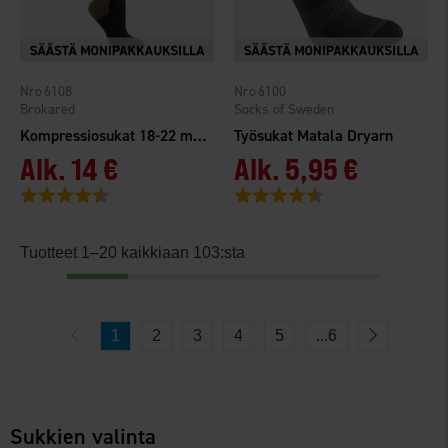
6108
6100
Brokared
Socks of Sweden
Kompressiosukat 18-22 mmHg Coolmax®
Työsukat Matala Dryarn
Alk.
14 €
Alk.
5,95 €
Arvio:
4.3 5:sta tähdestä
Arvio:
4.4 5:sta tähdestä
Tuotteet 1–20 kaikkiaan 103:sta
1
2
3
4
5
...
6
Sukkien valinta