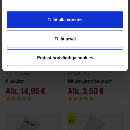
Tillåt alla cookies
Tillåt urval
Endast nödvändiga cookies
7474
2614
High Mountain
EP-Collection
Pilesukat
Nilkkasukat Coolmax®
Alk.
14,95 €
Alk.
3,50 €
Arvio:
3.5 5:sta tähdestä
Arvio:
4.5 5:sta tähdestä