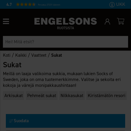
UKK
4.7
Perustuu 27231 ääneen
RUOTSISTA
/
/
/
Koti
Kaikki
Vaatteet
Sukat
Sukat
Meillä on laaja valikoima sukkia, mukaan lukien Socks of
Sweden, joka on oma tuotemerkkimme. Valitse ja sekoita eri
kokoja ja värejä monipakkaushintaan!
Arkisukat
Pehmeät sukat
Nilkkasukat
Kiristämätön resori
Suodata