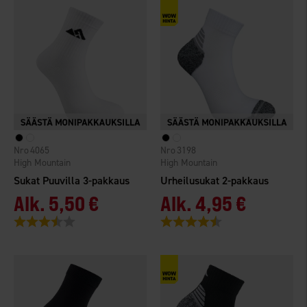
4065
3198
High Mountain
High Mountain
Sukat Puuvilla 3-pakkaus
Urheilusukat 2-pakkaus
Alk.
5,50 €
Alk.
4,95 €
Arvio:
3.9 5:sta tähdestä
Arvio:
4.2 5:sta tähdestä