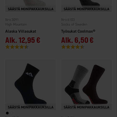
3091
6103
High Mountain
Socks of Sweden
Alaska Villasukat
Työsukat Coolmax®
Alk.
12,95 €
Alk.
6,50 €
Arvio:
4.8 5:sta tähdestä
Arvio:
4.3 5:sta tähdestä