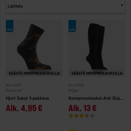
Lajittelu
4070
6968
Brokared
Wiges
Hjort Sukat 3-pakkaus
Kompressiosukat Anti Slip 18-22 mmHg
Alk.
4,95 €
Alk.
13 €
Arvio:
3.8 5:sta tähdestä