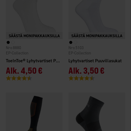
8880
5103
EP-Collection
EP-Collection
ToeInToe® Lyhytvartiset Puuvillasukat
Lyhytvartiset Puuvillasukat
Alk.
4,50 €
Alk.
3,50 €
Arvio:
4.5 5:sta tähdestä
Arvio:
4.5 5:sta tähdestä