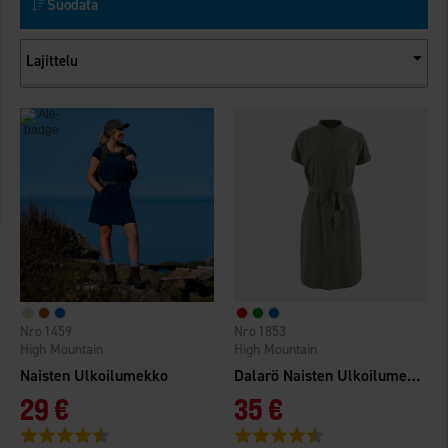
Suodata
Lajittelu
1459
1853
High Mountain
High Mountain
Naisten Ulkoilumekko
Dalarö Naisten Ulkoilumekko
29 €
35 €
Arvio:
4.4 5:sta tähdestä
Arvio:
4.4 5:sta tähdestä