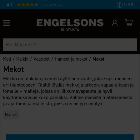
UKK
4.7
Perustuu 27231 ääneen
RUOTSISTA
/
/
/
/
Koti
Kaikki
Vaatteet
Hameet ja mekot
Mekot
Mekot
Mekko on mukava ja monikäyttöinen vaate, joka sopii moneen
eri tilanteeseen. Täältä löydät mekkoja arkeen, vapaa-aikaan ja
lomalle – malleja, joissa on liikkumavapautta ja hyvä
käyttömukavuus koko päiväksi. Valitse ihanista materiaaleista
ja ajattomista malleista, joissa on helppo viihtyä.
Naiset