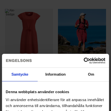
1459
1853
High Mountain
High Mountain
Samtycke
Information
Om
Naisten Ulkoilumekko
Dalarö Naisten Ulkoilumekko
29 €
35 €
Arvio:
4.4 5:sta tähdestä
Arvio:
4.4 5:sta tähdestä
Denna webbplats använder cookies
Vi använder enhetsidentifierare för att anpassa innehållet
och annonserna till användarna, tillhandahålla funktioner