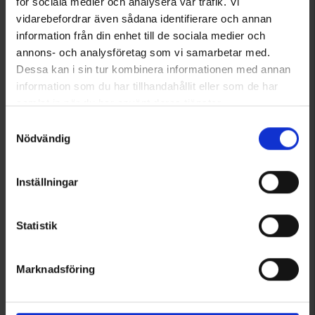
för sociala medier och analysera vår trafik. Vi
vidarebefordrar även sådana identifierare och annan
information från din enhet till de sociala medier och
annons- och analysföretag som vi samarbetar med.
Dessa kan i sin tur kombinera informationen med annan
information som du har tillhandahållit eller som de har
samlat in när du har använt deras tjänster.
Läs mer om hur vi använder cookies
Samtyckesval
1853
1459
Nödvändig
High Mountain
High Mountain
Dalarö Naisten Ulkoilumekko
Naisten Ulkoilumekko
35 €
29 €
Inställningar
Arvio:
4.4 5:sta tähdestä
Arvio:
4.4 5:sta tähdestä
Statistik
Tuotteet 1–6 kaikkiaan 6:sta
Marknadsföring
1