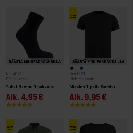
4060
1520
EP-Collection
High Mountain
Sukat Bambu 3-pakkaus
Miesten T-paita Bambu
Alk.
4,95 €
Alk.
9,95 €
Arvio:
4.3 5:sta tähdestä
Arvio:
4.4 5:sta tähdestä