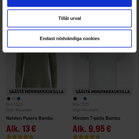
Öland Miesten Kauluspaita
Naisten hipster-alushousut Bambu 3-pakkaus
Alk.
24,95 €
Alk.
9,95 €
Tillåt urval
Arvio:
4.4 5:sta tähdestä
Arvio:
4.6 5:sta tähdestä
Endast nödvändiga cookies
1523
1520
High Mountain
High Mountain
Naisten Pusero Bambu
Miesten T-paita Bambu
Alk.
13 €
Alk.
9,95 €
Arvio:
4.6 5:sta tähdestä
Arvio:
4.4 5:sta tähdestä