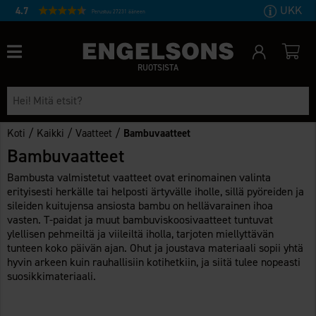
UKK
4.7
Perustuu 27231 ääneen
RUOTSISTA
/
/
/
Koti
Kaikki
Vaatteet
Bambuvaatteet
Bambuvaatteet
Bambusta valmistetut vaatteet ovat erinomainen valinta
erityisesti herkälle tai helposti ärtyvälle iholle, sillä pyöreiden ja
sileiden kuitujensa ansiosta bambu on hellävarainen ihoa
vasten. T-paidat ja muut bambuviskoosivaatteet tuntuvat
ylellisen pehmeiltä ja viileiltä iholla, tarjoten miellyttävän
tunteen koko päivän ajan. Ohut ja joustava materiaali sopii yhtä
hyvin arkeen kuin rauhallisiin kotihetkiin, ja siitä tulee nopeasti
suosikkimateriaali.