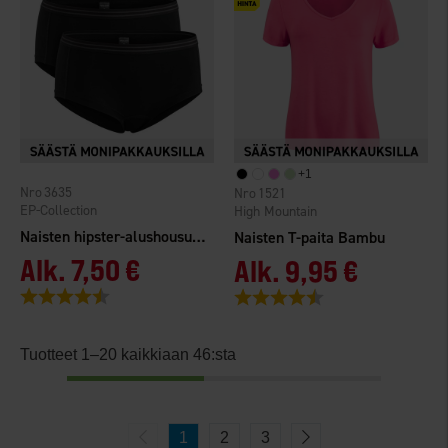
+
1
3635
1521
EP-Collection
High Mountain
Naisten hipster-alushousut Bambu 2-pakkaus
Naisten T-paita Bambu
Alk.
7,50 €
Alk.
9,95 €
Arvio:
4.5 5:sta tähdestä
Arvio:
4.5 5:sta tähdestä
Tuotteet 1–20 kaikkiaan 46:sta
1
2
3