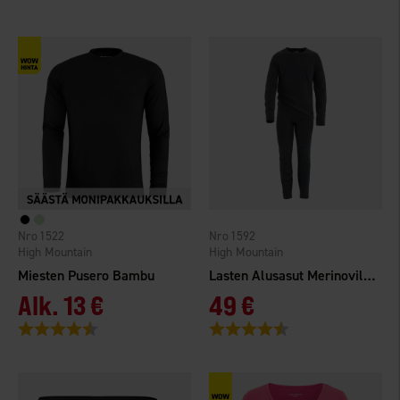
1522
1592
High Mountain
High Mountain
Miesten Pusero Bambu
Lasten Alusasut Merinovilla/Bambu
Alk.
13 €
49 €
Arvio:
4.5 5:sta tähdestä
Arvio:
4.5 5:sta tähdestä