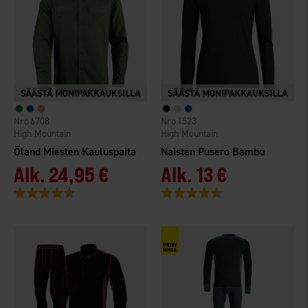
6708
1523
High Mountain
High Mountain
Öland Miesten Kauluspaita
Naisten Pusero Bambu
Alk.
24,95 €
Alk.
13 €
Arvio:
4.4 5:sta tähdestä
Arvio:
4.6 5:sta tähdestä