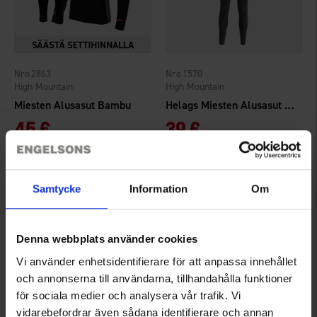
2863
1570
High Mountain
High Mountain
Miesten Alusasut Bambu
Helags Miesten Alusasut Bambu
45 €
39 €
Arvio:
4.7 5:sta tähdestä
Arvio:
4.5 5:sta tähdestä
Samtycke
Information
Om
Denna webbplats använder cookies
Vi använder enhetsidentifierare för att anpassa innehållet
och annonserna till användarna, tillhandahålla funktioner
för sociala medier och analysera vår trafik. Vi
vidarebefordrar även sådana identifierare och annan