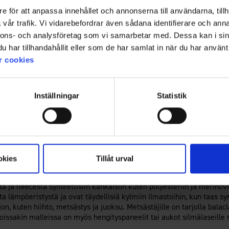
e för att anpassa innehållet och annonserna till användarna, tillh
vår trafik. Vi vidarebefordrar även sådana identifierare och anna
nnons- och analysföretag som vi samarbetar med. Dessa kan i sin
har tillhandahållit eller som de har samlat in när du har använt 
r cookies
1
Inställningar
Statistik
ikä on balaclava ja miksi se on niin hyödylline
n osan kasvoista ja kaulasta, ja sitä käytetään pääasiassa suojaama
viteeteissa kuten hiihto, metsästys, vaellus, moottoripyöräily ja ulko
mikä tekee siitä välttämättömän varusteen kaikille, jotka oleskelevat
okies
Tillåt urval
iaalit ja ominaisuudet: Kuinka valitset oikean b
ta ja fleecestä synteettisiin kankaisiin kuten polyesteriin ja merino
ta lämpöeristystä ja ovat täydellisiä kylmiin ilmastoihin, kun taas syn
ljon, kuten hiihto, metsästys ja juoksu. Metsästäjille on tarjolla balac
oissakin malleissa on myös hengityspaneelit tai aukot silmälaseill