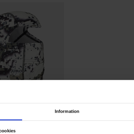
Information
ge huppu Zero
cookies