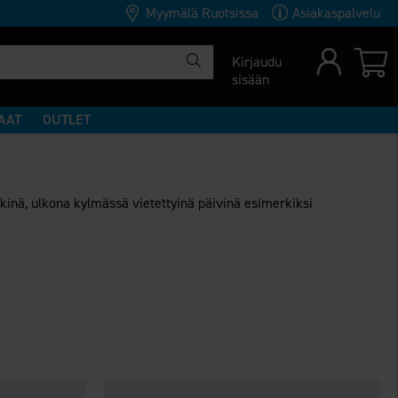
Myymälä Ruotsissa
Asiakaspalvelu
Kirjaudu
sisään
AAT
OUTLET
tkinä, ulkona kylmässä vietettyinä päivinä esimerkiksi