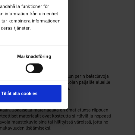
andahålla funktioner för
n information från din enhet
 tur kombinera informationen
deras tjänster.
Marknadsföring
n?
an kylmältä, tuulelta ja säältä. Alun perin balaclavoja
ilu. Balaclava tarjoaa tehokkaan suojan paljaille alueille
 ulkona haastavissa sääolosuhteissa.
Tillåt alla cookies
alaclavan?
villaan. Jokaisella materiaalilla on omat etunsa riippuen
teettiset materiaalit ovat kosteutta siirtäviä ja nopeasti
lavoja maastokuvioisina tai hillityissä väreissä, jotta ne
e mukavuuden lisäämiseksi.