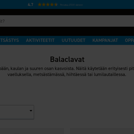
4.7
Perustuu 27231 ääneen
TSÄSTYS
AKTIVITEETIT
UUTUUDET
KAMPANJAT
OPP
Balaclavat
ään, kaulan ja suuren osan kasvoista. Näitä käytetään erityisesti pi
vaelluksella, metsästämässä, hiihtäessä tai lumilautaillessa.