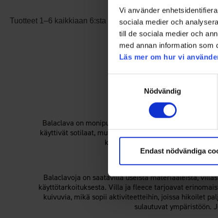
Vi använder enhetsidentifierar
Tuotteet 1–6 kaikkiaan 6:sta
sociala medier och analysera 
till de sociala medier och a
med annan information som du 
Läs mer om hur vi använde
Samtyckesval
Nödvändig
M
Balaclava on monipuolinen vaate, joka peittää suurimma
käyttivät sotilaat, mutta nykyään ne ovat suosittuja akti
kuten nenälle, suulle ja poskille, 
Endast nödvändiga co
Eri mater
Balaclavoja on saatavilla useista materiaaleista, villas
käyttötarkoituksesta. Villa ja fleece tarjoavat erinomais
kuivuvia, mikä sopii aktiviteetteihin, joissa hikoilet pa
sulautuvat ympäristöön. J