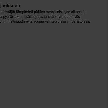
ojaukseen
etsästäjät lämpiminä pitkien metsäreissujen aikana ja
pyöräretkillä lisäsuojana, ja sitä käytetään myös
toiminnallisuutta että suojaa vaihtelevissa ympäristöissä.