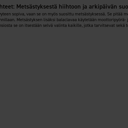
hteet: Metsästyksestä hiihtoon ja arkipäivän su
yyteen sopiva, vaan se on myös suosittu metsästyksessä. Se pitää m
laan. Metsästyksen lisäksi balaclavaa käytetään moottoripyörä- ja 
osta se on itsestään selvä valinta kaikille, jotka tarvitsevat sekä 