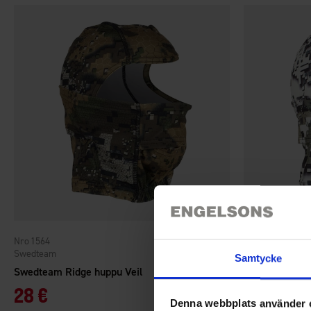
1564
1563
Swedteam
Swedteam
Samtycke
Swedteam Ridge huppu Veil
Swedteam Rid
28 €
29 €
Denna webbplats använder 