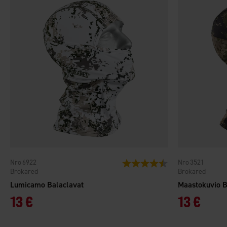
6922
3521
Arvio:
4.8 5:sta tähdestä
Brokared
Brokared
Lumicamo Balaclavat
Maastokuvio B
13 €
13 €