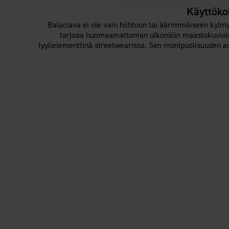
Käyttöko
Balaclava ei ole vain hiihtoon tai äärimmäiseen kylm
tarjoaa huomaamattoman ulkonäön maastokuvioinnil
tyylielementtinä streetwearissa. Sen monipuolisuuden ansi