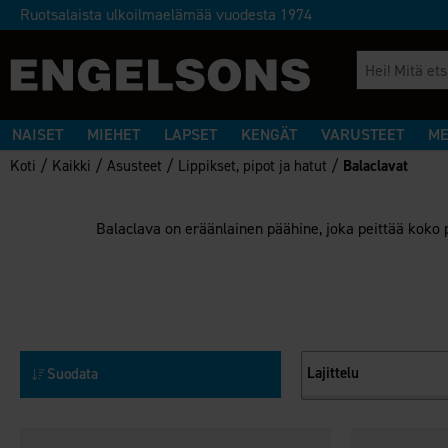
Ruotsalaista ulkoilmaelämää vuodesta 1974
NAISET
MIEHET
LAPSET
KENGÄT
VARUSTEET
ME
/
/
/
/
Koti
Kaikki
Asusteet
Lippikset, pipot ja hatut
Balaclavat
Balaclava on eräänlainen päähine, joka peittää koko p
Lajittelu
Suodata