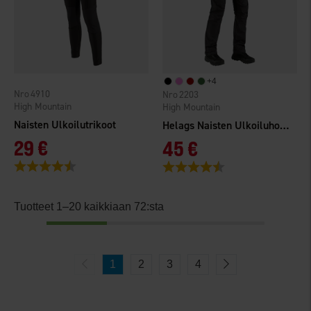
+
4
4910
2203
High Mountain
High Mountain
Naisten Ulkoilutrikoot
Helags Naisten Ulkoiluhousut
29 €
45 €
Arvio:
4.2 5:sta tähdestä
Arvio:
4.4 5:sta tähdestä
Tuotteet 1–20 kaikkiaan 72:sta
1
2
3
4