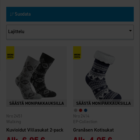
Suodata
Lajittelu
2451
2414
Walking
EP-Collection
Kuvioidut Villasukat 2-pack
Granåsen Kotisukat