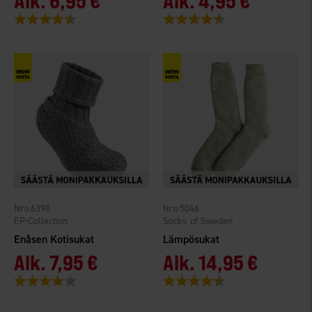
Alk.
6,95 €
Alk.
4,95 €
Arvio:
4.2 5:sta tähdestä
Arvio:
4.5 5:sta tähdestä
6398
5046
EP-Collection
Socks of Sweden
Enåsen Kotisukat
Lämpösukat
Alk.
7,95 €
Alk.
14,95 €
Arvio:
4.0 5:sta tähdestä
Arvio:
4.7 5:sta tähdestä