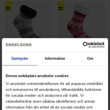
5041
2414
Samtycke
Information
Om
EP-Collection
EP-Collection
Tallåsen Naisten Kotisukat
Granåsen Kotisukat
Alk.
4,95 €
Alk.
4,95 €
Denna webbplats använder cookies
Arvio:
4.4 5:sta tähdestä
Arvio:
4.5 5:sta tähdestä
Vi använder enhetsidentifierare för att anpassa innehållet
och annonserna till användarna, tillhandahålla funktioner
för sociala medier och analysera vår trafik. Vi
vidarebefordrar även sådana identifierare och annan
information från din enhet till de sociala medier och