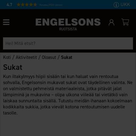
UKK
4.7
Perustuu 27231 ääneen
RUOTSISTA
/
/
/
Koti
Aktiviteetit
Oloasut
Sukat
Sukat
Kun iltakylmyys hiipii sisään tai kun haluat vain rentoutua
sohvalla, Engelsonsin mukavat sukat ovat täydellinen valinta. Ne
on valmistettu pehmeistä materiaaleista, jotka pitävät jalat
lämpiminä ja mukavina – olipa ulkona viileää tai vietätkö vain
laiskaa sunnuntaita sisällä. Tutustu meidän ihanaan kokoelmaan
kodikkaita sukkia, jotka vievät kotona rentoutumisen uudelle
tasolle.