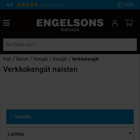
UKK
4.7
Perustuu 27231 ääneen
RUOTSISTA
/
/
/
/
Koti
Naiset
Kengät
Kengät
Verkkokengät
Verkkokengät naisten
Suodata
Lajittelu