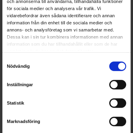
och annonserna till användarna, tillhandahålla funktioner
för sociala medier och analysera vår trafik. Vi
1
vidarebefordrar även sådana identifierare och annan
information från din enhet till de sociala medier och
annons- och analysföretag som vi samarbetar med.
Dessa kan i sin tur kombinera informationen med annan
information som du har tillhandahållit eller som de har
samlat in när du har använt deras tjänster.
Läs mer om hur vi använder cookies
Samtyckesval
Nödvändig
Inställningar
Statistik
Marknadsföring