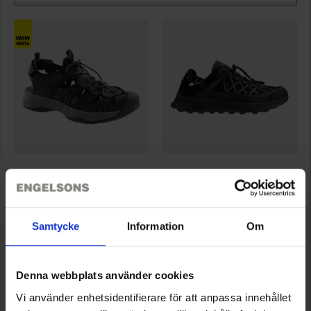
6728
8164
High Mountain
High Mountain
Skagen Urheilusandaali
Römö Vaellussandaali
39 €
45 €
Samtycke
Information
Om
Arvio:
4.3 5:sta tähdestä
Arvio:
4.1 5:sta tähdestä
Denna webbplats använder cookies
Tuotteet 1–2 kaikkiaan 2:sta
Vi använder enhetsidentifierare för att anpassa innehållet