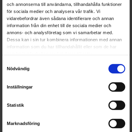
och annonserna till användarna, tillhandahålla funktioner
för sociala medier och analysera vår trafik. Vi
vidarebefordrar även sådana identifierare och annan
information från din enhet till de sociala medier och
annons- och analysföretag som vi samarbetar med.
1093
8221
Dessa kan i sin tur kombinera informationen med annan
Meindl
Skechers
information som du har tillhandahållit eller som de har
Meindl Lite Trail GTX naisten
Naisten Skechers Switch Back Musta
samlat in när du har använt deras tjänster.
199,90 €
129 €
Läs mer om hur vi använder cookies
Samtyckesval
Arvio:
4.5 5:sta tähdestä
Arvio:
3.3 5:sta tähdestä
Nödvändig
Inställningar
Statistik
Marknadsföring