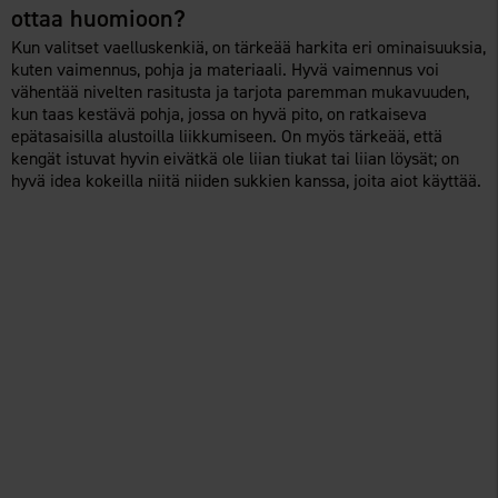
ottaa huomioon?
Kun valitset vaelluskenkiä, on tärkeää harkita eri ominaisuuksia,
kuten vaimennus, pohja ja materiaali. Hyvä vaimennus voi
vähentää nivelten rasitusta ja tarjota paremman mukavuuden,
kun taas kestävä pohja, jossa on hyvä pito, on ratkaiseva
epätasaisilla alustoilla liikkumiseen. On myös tärkeää, että
kengät istuvat hyvin eivätkä ole liian tiukat tai liian löysät; on
hyvä idea kokeilla niitä niiden sukkien kanssa, joita aiot käyttää.