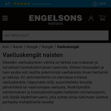
UKK
4.7
Perustuu 27231 ääneen
RUOTSISTA
/
/
/
/
Koti
Naiset
Kengät
Kengät
Vaelluskengät
Vaelluskengät naisten
Oikeiden vaelluskenkien valinta on tärkeä osa mukavan ja
turvallisen luontokokemuksen saamista. Oikean istuvuuden ja
tuen avulla voit nauttia pidemmistä vaelluksista ilman hiertymiä
ja rakkoja. Eri aktiviteetteihin on olemassa erilaisia
vaelluskenkiä, riippumatta siitä, suunnitteletko kevyttä
päiväretkeä tai vaativampaa vaellusta. Keskittymällä
vaimennuksen ja kulutuskestävyyden kaltaisiin ominaisuuksiin,
voit löytää täydellisen parin, joka auttaa sinua tutkimaan luontoa
parhaalla mahdollisella tavalla!