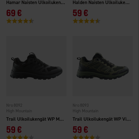
Hamar Naisten Ulkoilukengät WP Viininpunainen
Halden Naisten Ulkoilukengät WP Viininpunainen
69 €
59 €
Arvio:
4.4 5:sta tähdestä
Arvio:
4.1 5:sta tähdestä
8092
8093
High Mountain
High Mountain
Trail Ulkoilukengät WP Musta
Trail Ulkoilukengät WP Vihreä
59 €
59 €
Arvio:
4.0 5:sta tähdestä
Arvio:
4.0 5:sta tähdestä