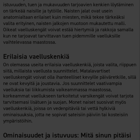
istuvuuden, tuen ja mukavuuden tarjoavien kenkien löytäminen
on tärkeää naisille ja tytöille. Naisten jalat ovat usein
anatomialtaan erilaiset kuin miesten, mikä tekee tärkeäksi
valita erityinen, naisten jalkojen muotoon mukautettu malli.
Oikeat vaelluskengät voivat estää hiertymiä ja rakkoja samalla
kun ne tarjoavat tarvittavan tuen pidemmille vaelluksille
vaihtelevassa maastossa.
Erilaisia vaelluskenkiä
On olemassa useita erilaisia vaelluskenkiä, joista valita, riippuen
siitä, millaista vaellusta suunnittelet. Matalavartiset
vaelluskengät voivat olla ihanteelliset kevyille päiväretkille, sillä
ne ovat kevyitä ja joustavia. Jos suunnittelet vaativampia
vaelluksia tai liikkumista vaikeammassa maastossa,
korkeammat vaellukseen tarkoitetut varsikengät voivat tarjota
tarvitsemasi lisätuen ja suojan. Monet naiset suosivat myös
vaelluskenkiä, joissa on vedenpitäviä tai vettä hylkiviä
ominaisuuksia, jotta ne sopivat sateisiin päiviin tai kosteisiin
ympäristöihin.
Ominaisuudet ja istuvuus: Mitä sinun pitäisi