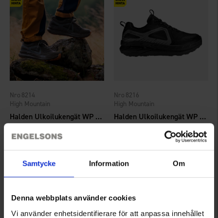
8214
8216
High Mountain
High Mountain
Halden Ulkoilukengät WP Mullansävy
Halden Ulkoilukengät WP Musta
59 €
59 €
Arvio:
4.2 5:sta tähdestä
Arvio:
4.0 5:sta tähdestä
Samtycke
Information
Om
Denna webbplats använder cookies
Vi använder enhetsidentifierare för att anpassa innehållet