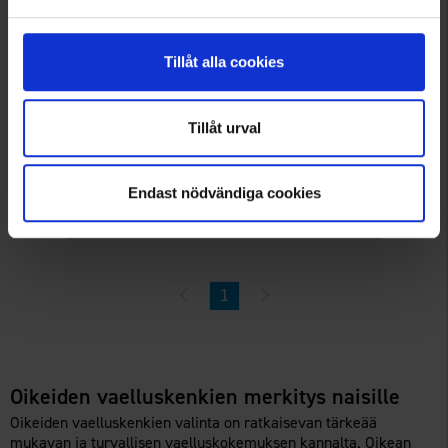
5220
Tillåt alla cookies
Viking
Viking Anaconda 4x4 GTX Musta
179 €
Tillåt urval
Arvio:
4.5 5:sta tähdestä
Endast nödvändiga cookies
Tuotteet 1–11 kaikkiaan 11:sta
1
Oikeiden vaelluskenkien merkitys naisille
Oikeiden vaelluskenkien valinta on ratkaisevan tärkeää
mukavan ja turvallisen vaelluskokemuksen kannalta. Oikean