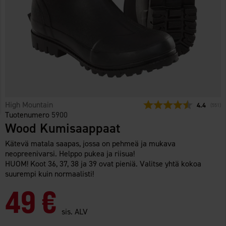
High Mountain
Keskimäärä
4.4
(
äänet:
551
)
Tuotenumero
5900
Wood Kumisaappaat
Kätevä matala saapas, jossa on pehmeä ja mukava
neopreenivarsi. Helppo pukea ja riisua!
HUOM! Koot 36, 37, 38 ja 39 ovat pieniä. Valitse yhtä kokoa
suurempi kuin normaalisti!
49 €
sis. ALV