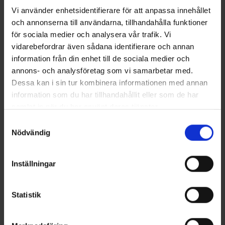
Vi använder enhetsidentifierare för att anpassa innehållet
Sukat Coolmax® Harmaa
Springyard Gum Boot Shine
och annonserna till användarna, tillhandahålla funktioner
Alk.
6,50 €
5,95 €
för sociala medier och analysera vår trafik. Vi
vidarebefordrar även sådana identifierare och annan
Samankaltaiset tuotteet
information från din enhet till de sociala medier och
annons- och analysföretag som vi samarbetar med.
Dessa kan i sin tur kombinera informationen med annan
information som du har tillhandahållit eller som de har
samlat in när du har använt deras tjänster.
Läs mer om hur vi använder cookies
Samtyckesval
Nödvändig
Inställningar
8247
Arvio:
4.4 5:sta tähdestä
1409
Arvio:
4
Statistik
High Mountain
High Mountain
Storm Kumisaappaat
Ljusnan Kumisaappaat Musta
45 €
39 €