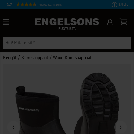
UKK
4.7
Perustuu 27231 ääneen
RUOTSISTA
/
/
Kengät
Kumisaappaat
Wood Kumisaappaat