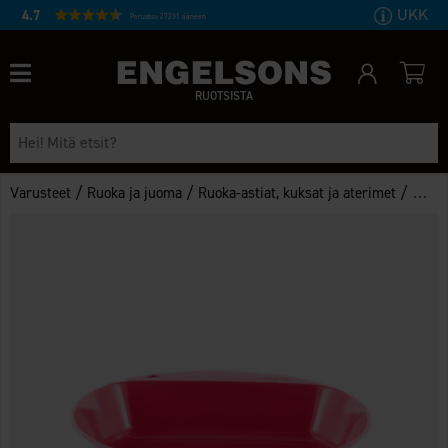
UKK
4.7
Perustuu 27231 ääneen
RUOTSISTA
/
/
/
Varusteet
Ruoka ja juoma
Ruoka-astiat, kuksat ja aterimet
Wildo