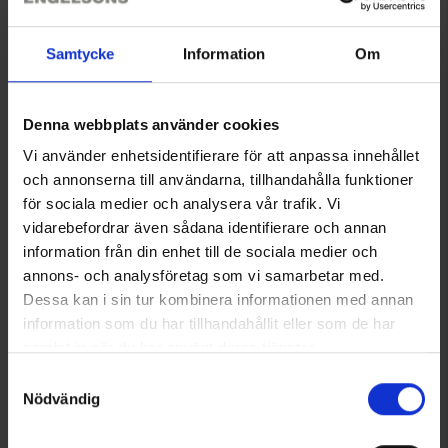
sulautuvat tulevaisuuteen ja ovat vihreämpiä kuin koskaan.
Uusi biomuovi koostuu 50% sokeriruo'osta, mikä vähentää
hiilidioksidipäästöjä merkittävästi ja edistää kestävämpää
Samtycke
Information
Om
yhteiskuntaa tinkimättä laadusta.
Denna webbplats använder cookies
Syvä lautanen, jossa on reilu kädensija, jotta voit nauttia
ruoasta kaikissa tilanteissa. Pinottavissa saman sarjan
Näytä lisää
Vi använder enhetsidentifierare för att anpassa innehållet
lautasten kanssa. BPA-vapaa.
och annonserna till användarna, tillhandahålla funktioner
Kestää konepesun.
för sociala medier och analysera vår trafik. Vi
Tekniset tiedot
vidarebefordrar även sådana identifierare och annan
information från din enhet till de sociala medier och
annons- och analysföretag som vi samarbetar med.
Dessa kan i sin tur kombinera informationen med annan
Saatat myös tarvita
information som du har tillhandahållit eller som de har
samlat in när du har använt deras tjänster.
Läs mer om hur vi använder cookies
Samtyckesval
Nödvändig