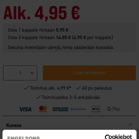
Alk.
4,95 €
Osta 1 kappale hintaan
5.95 €
Osta 3 kappale hintaan
14.85 €
(
4.95 €
per kappale)
Sekoita mielellään värejä, hinta säädetään kassalla.
Lisää ostoskoriin
Toimitus alk. 4,99 €*
60 pv palautus
Toimitusaika 3–5 arkipäivää
Kuvaus
®
Uudessa Wildo
Bio Green -sarjassa klassiset tuotteet