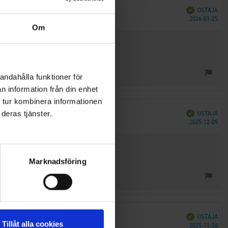
Vahvistettu
OSTAJA
Ost
2026-01-25
päi
Om
andahålla funktioner för
n information från din enhet
 tur kombinera informationen
Vahvistettu
OSTAJA
deras tjänster.
Ost
2025-12-09
päi
Marknadsföring
Vahvistettu
OSTAJA
Tillåt alla cookies
Ost
2025-11-24