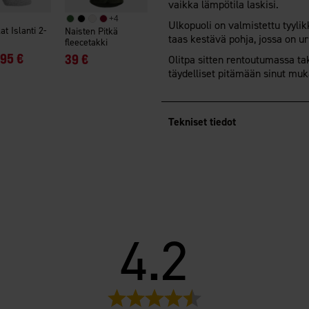
vaikka lämpötila laskisi.
+
4
Ulkopuoli on valmistettu tyyli
at Islanti 2-
Naisten Pitkä
taas kestävä pohja, jossa on uri
fleecetakki
,95 €
39 €
Olitpa sitten rentoutumassa t
täydelliset pitämään sinut mu
Tekniset tiedot
4.2
Arvio