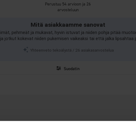
4.2
Perustuu 54 arvioon ja 26
5:sta
arvosteluun
tähdestä
Mitä asiakkaamme sanovat
pimät, pehmeät ja mukavat, hyvin istuvat ja niiden pohja pitää muoto
, ja jotkut kokevat niiden pukemisen vaikeaksi tai että jalka lipsahta
Yhteenveto tekoälystä / 26 asiakasarvostelua
Suodatin
Arvosana
Kuvat