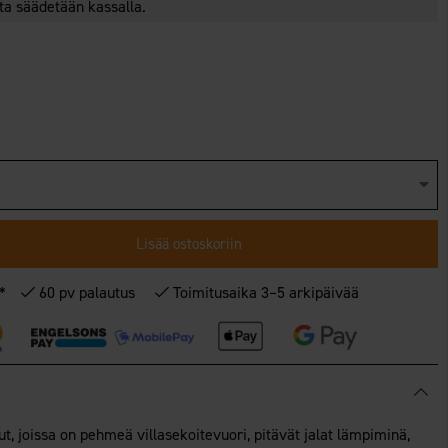
nta säädetään kassalla.
Lisää ostoskoriin
€*
60 pv palautus
Toimitusaika 3–5 arkipäivää
, joissa on pehmeä villasekoitevuori, pitävät jalat lämpiminä,