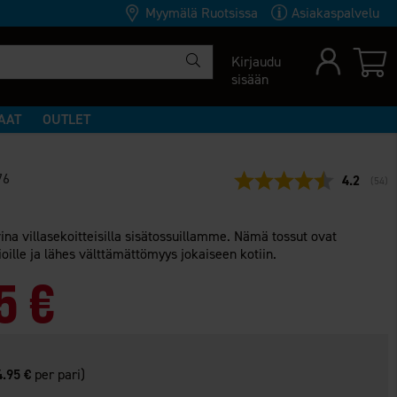
Myymälä Ruotsissa
Asiakaspalvelu
Kirjaudu
sisään
AAT
OUTLET
76
Keskimäär
4.2
(
ääne
54
)
na villasekoitteisilla sisätossuillamme. Nämä tossut ovat
tioille ja lähes välttämättömyys jokaiseen kotiin.
5 €
4.95 €
per pari)