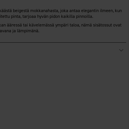
kkäästä beigestä mokkanahasta, joka antaa elegantin ilmeen, kun
tettu pinta, tarjoaa hyvän pidon kaikilla pinnoilla.
akan ääressä tai kävelemässä ympäri taloa, nämä sisätossut ovat
kavana ja lämpimänä.