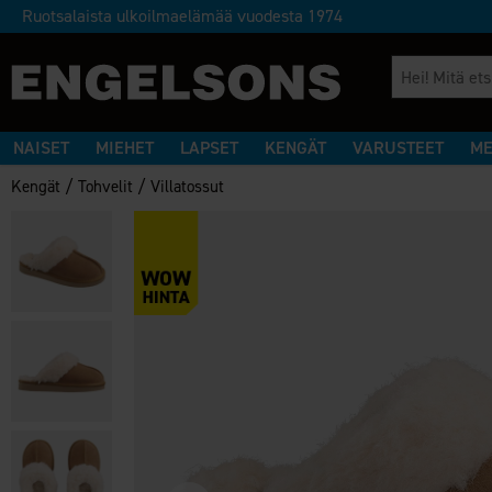
Ruotsalaista ulkoilmaelämää vuodesta 1974
NAISET
MIEHET
LAPSET
KENGÄT
VARUSTEET
ME
/
/
Kengät
Tohvelit
Villatossut