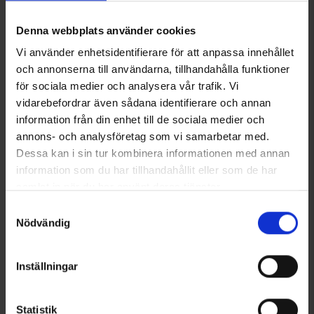
pienenee.
Denna webbplats använder cookies
Arvostelut
Vi använder enhetsidentifierare för att anpassa innehållet
och annonserna till användarna, tillhandahålla funktioner
för sociala medier och analysera vår trafik. Vi
Saatat myös tarvita
vidarebefordrar även sådana identifierare och annan
information från din enhet till de sociala medier och
annons- och analysföretag som vi samarbetar med.
Dessa kan i sin tur kombinera informationen med annan
information som du har tillhandahållit eller som de har
samlat in när du har använt deras tjänster.
Läs mer om hur vi använder cookies
Samtyckesval
Nödvändig
Inställningar
Istuinaslustat
Wildo Camper Plate Deep
Alk.
2,50 €
Alk.
4,95 €
Statistik