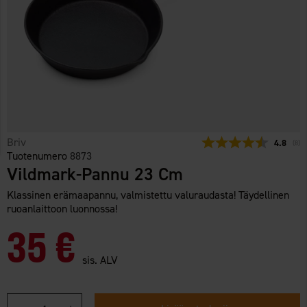
Briv
Keskimää
4.8
(
ään
8
)
Tuotenumero
8873
Vildmark-Pannu 23 Cm
Klassinen erämaapannu, valmistettu valuraudasta! Täydellinen
ruoanlaittoon luonnossa!
35 €
sis. ALV