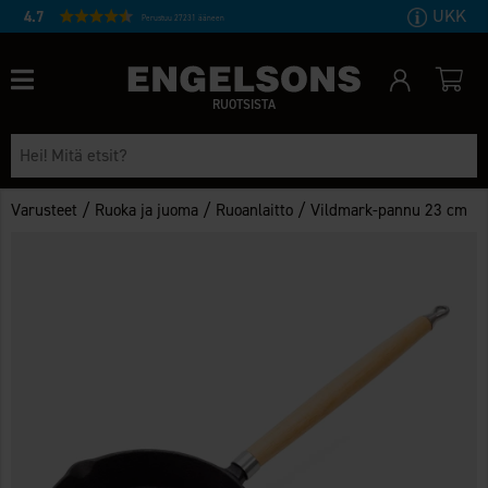
UKK
4.7
Perustuu 27231 ääneen
RUOTSISTA
/
/
/
Varusteet
Ruoka ja juoma
Ruoanlaitto
Vildmark-pannu 23 cm