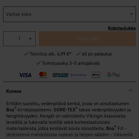
Valitse koko
Kokotaulukko
Valitse koko
Toimitus alk. 4,99 €*
60 pv palautus
Toimitusaika 3–5 arkipäivää
Kuvaus
Erittäin suosittu, vedenpitävä kenkä, jossa on ainutlaatuinen
®
®
Boa
-kiristyssysteemi.
GORE-TEX
takaa vedenpitävyyden ja
hengittävyyden. Kengät on valmistettu Vikingin klassisella
leveällä ja tukevalla lestillä sekä korkealaatuisista
®
materiaaleista, jotka kestävät kovia olosuhteita.
Boa
Fit -
järjestelmä mahdollistaa nopean ja helpon säädön – liikkeellä