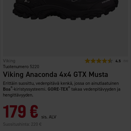
Viking
Keskimäär
4.5
(
ääne
53
)
Tuotenumero
5220
Viking Anaconda 4x4 GTX Musta
Erittäin suosittu, vedenpitävä kenkä, jossa on ainutlaatuinen
®
®
Boa
-kiristyssysteemi.
GORE-TEX
takaa vedenpitävyyden ja
hengittävyyden.
179 €
sis. ALV
Suositushinta:
220 €