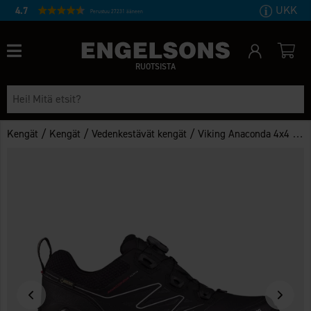
UKK
4.7
Perustuu 27231 ääneen
RUOTSISTA
/
/
/
Kengät
Kengät
Vedenkestävät kengät
Viking Anaconda 4x4 GTX Musta