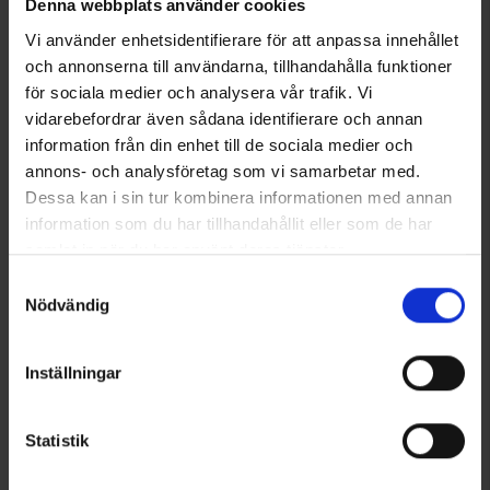
Denna webbplats använder cookies
Vi använder enhetsidentifierare för att anpassa innehållet
och annonserna till användarna, tillhandahålla funktioner
Sukat Coolmax® Harmaa
OrganoTex ShoeCare Cleaner
för sociala medier och analysera vår trafik. Vi
Alk.
6,50 €
13 €
vidarebefordrar även sådana identifierare och annan
information från din enhet till de sociala medier och
Samankaltaiset tuotteet
annons- och analysföretag som vi samarbetar med.
Dessa kan i sin tur kombinera informationen med annan
information som du har tillhandahållit eller som de har
samlat in när du har använt deras tjänster.
Läs mer om hur vi använder cookies
Samtyckesval
Nödvändig
Inställningar
Statistik
8006
Arvio:
4.5 5:sta tähdestä
6154
Arvio:
4
Ecco
Viking
Miesten Ecco Xpedition III GTX
Viking Constrictor III Boa