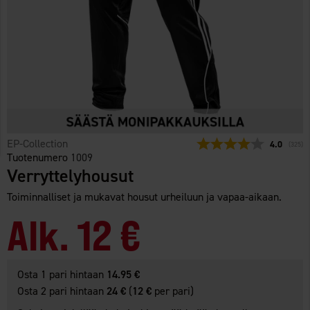
EP-Collection
Keskimäärä
4.0
(
äänet:
325
)
Tuotenumero
1009
Verryttelyhousut
Toiminnalliset ja mukavat housut urheiluun ja vapaa-aikaan.
Alk.
12 €
Osta 1 pari hintaan
14.95 €
Osta 2 pari hintaan
24 €
(
12 €
per pari)