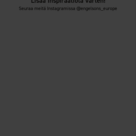
Lisää inspiraatiota varten!
Seuraa meitä Instagramissa @engelsons_europe