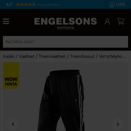
UKK
4.7
Perustuu 27231 ääneen
RUOTSISTA
/
/
/
/
Kaikki
Vaatteet
Treenivaatteet
Treenihousut
Verryttelyhousut