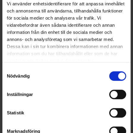
Vi använder enhetsidentifierare för att anpassa innehållet
och annonserna till användarna, tillhandahålla funktioner
Miesten T-paita Bambu
Active Miesten T-paita
för sociala medier och analysera vår trafik. Vi
Alk.
9,95 €
Alk.
9,95 €
vidarebefordrar även sådana identifierare och annan
information från din enhet till de sociala medier och
Samankaltaiset tuotteet
annons- och analysföretag som vi samarbetar med.
Dessa kan i sin tur kombinera informationen med annan
information som du har tillhandahållit eller som de har
samlat in när du har använt deras tjänster.
Läs mer om hur vi använder cookies
Samtyckesval
Nödvändig
Inställningar
2875
Arvio:
4.1 5:sta tähdestä
6731
Arvio:
4
Statistik
High Mountain
High Mountain
Miesten Urheiluhousut
Boberg Miesten Ulkoiluhousut
Lightweight
39 €
Marknadsföring